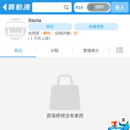
OFF
R18
登入
Storia
商品
分類
賣場簡介
留言
收藏賣家
信用度︰
80%
信用評價︰
17
( 1 天前上線)
商品
分類
賣場簡介
賣場裡裡沒有東西
X