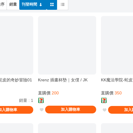
排序
銷量
刊登時間
蛇皮的奇妙冒險01
Krenz 插畫杯墊｜女僕 / JK
KK魔法學院-蛇
直購價
200
直購價
350
銷量
:
1
加入購物車
加入購物車
加入