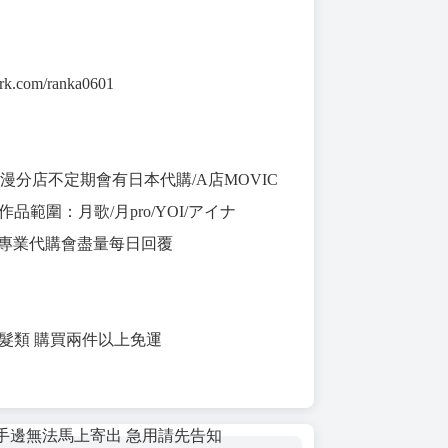
urk.com/ranka0601
動漫分店不定期會有日本代購/A店MOVIC
品範圍：月歌/月pro/YOI/アイナ
tc. 非專業代購會盡量每日回覆
假髮類 購買兩件以上免運
手邊無法馬上寄出 急用請先告知