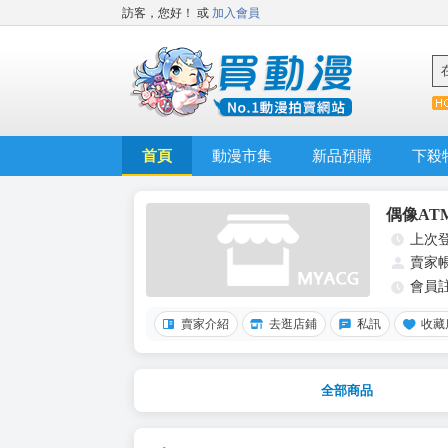
訪客，您好！
或
加入會員
首頁
動漫市集
新品預購
下殺
偶像AT
上次
賣家
會員
賣家介紹
去逛店鋪
私訊
收藏
全部商品