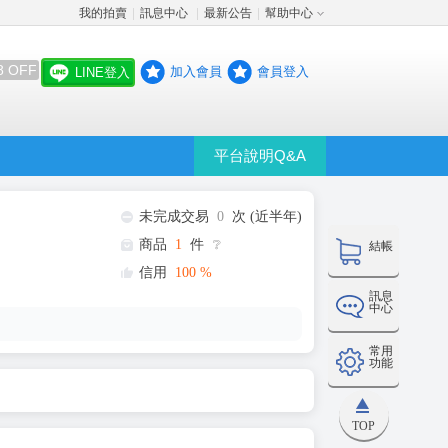
我的拍賣
訊息中心
最新公告
幫助中心
│
│
│
8 OFF
加入會員
會員登入
LINE登入
平台說明Q&A
未完成交易
0
次 (近半年)
商品
1
件
❔
結帳
信用
100
%
訊息
中心
常用
功能
TOP