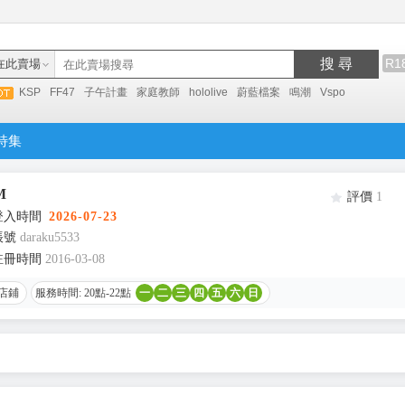
搜 尋
R1
在此賣場
KSP
FF47
子午計畫
家庭教師
hololive
蔚藍檔案
鳴潮
Vspo
特集
M
評價
1
登入時間
2026-07-23
帳號
daraku5533
註冊時間
2016-03-08
店鋪
服務時間: 20點-22點
一
二
三
四
五
六
日