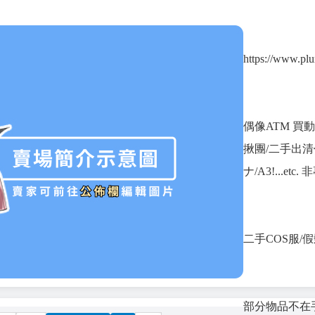
https://www.pl
偶像ATM 買
揪團/二手出清作
ナ/A3!...e
二手COS服/
部分物品不在