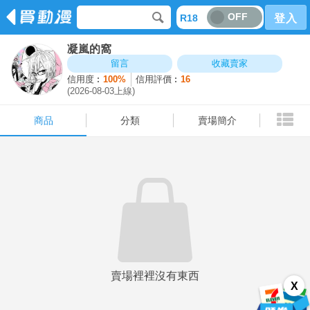
OFF
R18
登入
凝嵐的窩
商品
分類
賣場簡介
留言
收藏賣家
信用度︰
100%
信用評價︰
16
(2026-08-03上線)
商品
分類
賣場簡介
賣場裡裡沒有東西
X