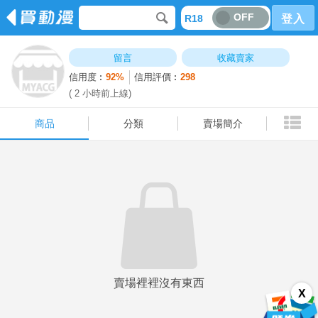
OFF
R18
登入
商品
分類
賣場簡介
留言
收藏賣家
信用度︰
92%
信用評價︰
298
( 2 小時前上線)
商品
分類
賣場簡介
賣場裡裡沒有東西
X