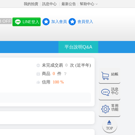
我的拍賣
訊息中心
最新公告
幫助中心
│
│
│
8 OFF
加入會員
會員登入
LINE登入
平台說明Q&A
未完成交易
0
次 (近半年)
商品
0
件
❔
結帳
信用
100
%
訊息
中心
常用
功能
TOP