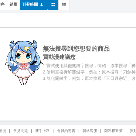
排序
銷量
刊登時間
無法搜尋到您想要的商品
買動漫建議您
1.
嘗試使用其他關鍵字搜尋，例如：原本搜尋「神
2.
使用空格拆解關鍵字，例如：原本搜尋「刀劍神
3.
簡化關鍵字，例如：原本搜尋「三日月宗近」改
動漫
常見問題
新手上路
會員約定書
聯絡客服
隱私權政策
買