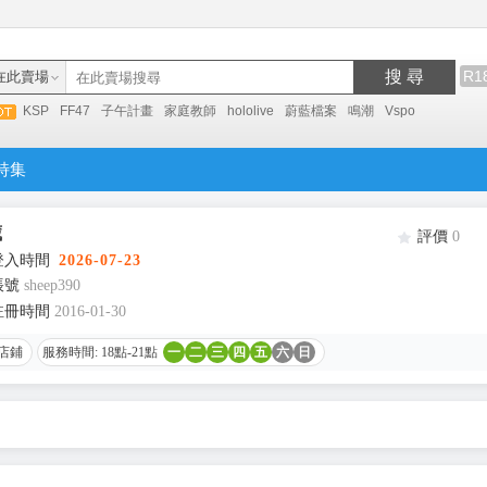
搜 尋
R1
在此賣場
KSP
FF47
子午計畫
家庭教師
hololive
蔚藍檔案
鳴潮
Vspo
特集
藏
評價
0
登入時間
2026-07-23
帳號
sheep390
註冊時間
2016-01-30
店鋪
服務時間: 18點-21點
一
二
三
四
五
六
日