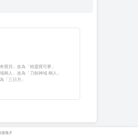
奇寶貝」改為「精靈寶可夢」
域桐人」改為「刀劍神域 桐人」
為「三日月」
動漫徵才