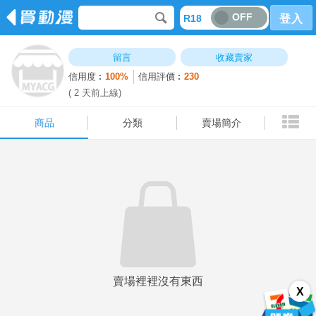
OFF
R18
登入
商品
分類
賣場簡介
留言
收藏賣家
信用度︰
100%
信用評價︰
230
( 2 天前上線)
商品
分類
賣場簡介
賣場裡裡沒有東西
X