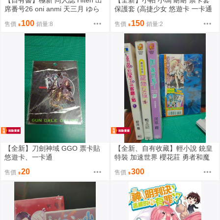
【自有書】極新 同人誌 Hiten 出
【全新】小帕 小瑪 耐耐 票卡套
席番号26 oni anmi 天三月 ゆら
保護套 (高捷少女 悠遊卡 一卡通
ん 迷子燒 天之火 艦隊收藏 Love
刀劍神域 咒術 堀與宮村 狂賭 特
100
150
售價
銷量:8
售價
銷量:2
Live
典 遊戲 海報
【全新】刀劍神域 GGO 票卡貼
【全新、自有收藏】輕小說 銃皇
悠遊卡、一卡通
特裝 加速世界 櫻花莊 勇者和魔
王
20
300
售價
售價