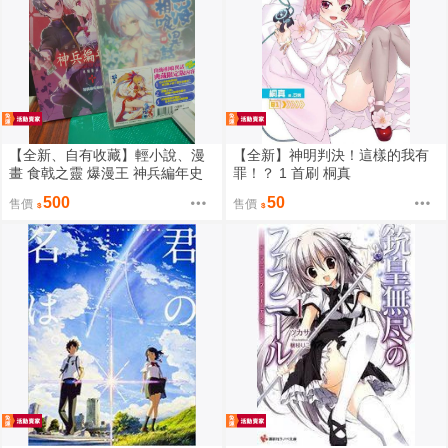
【全新、自有收藏】輕小說、漫
【全新】神明判決！這樣的我有
畫 食戟之靈 爆漫王 神兵編年史
罪！？ 1 首刷 桐真
特裝 山海 特裝 小鹿
500
50
售價
售價