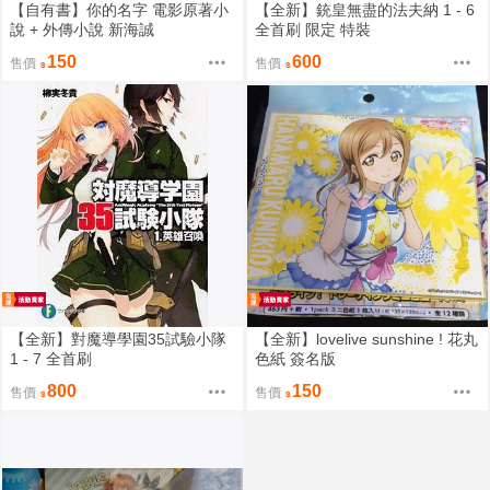
【自有書】你的名字 電影原著小
【全新】銃皇無盡的法夫納 1 - 6
說 + 外傳小說 新海誠
全首刷 限定 特裝
150
600
售價
售價
【全新】對魔導學園35試驗小隊
【全新】lovelive sunshine ! 花丸
1 - 7 全首刷
色紙 簽名版
800
150
售價
售價