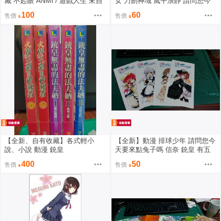
藏 不起眼 ANMI / 遊戲人生 來自
女 刀劍神域 風平浪靜 請問您今
風平浪靜的明日 筆記本
天要來點兔子嗎 食戟之靈 愛徒
100
60
售價
售價
有病 天之火 LOVLIVE
【全新、自有收藏】各式輕小
【全新】動漫 排球少年 請問您今
說、小說 動漫 銃皇
天要來點兔子嗎 信奈 銃皇 有五
個姐姐 墊板 生寫真 資料 文件夾
400
50
售價
售價
書籤 胸章