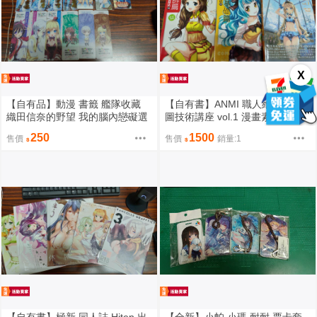
X
【自有品】動漫 書籤 艦隊收藏
【自有書】ANMI 職人繪師CG繪
織田信奈的野望 我的腦內戀礙選
圖技術講座 vol.1 漫畫素描技法
項 前略我與貓和天使同居 修羅場
頭部 服飾篇 插畫 繪畫書 果然我
250
1500
售價
售價
銷量:1
戀人
的青春戀愛喜劇 果青 6.5