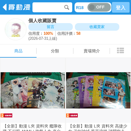
OFF
R18
登入
個人收藏販賣
商品
分類
賣場簡介
留言
收藏賣家
信用度︰
100%
信用評價︰
58
(2026-07-31上線)
商品
分類
賣場簡介
【全新】動漫 L夾 資料夾 艦隊收
【全新】動漫 L夾 資料夾 高捷少