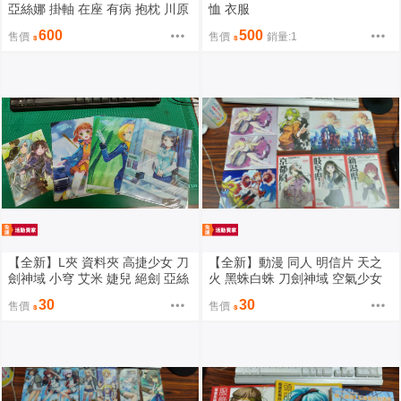
亞絲娜 掛軸 在座 有病 抱枕 川原
恤 衣服
礫 甜咖啡 / sin 七大罪 暴食 HJ
600
500
售價
售價
銷量:1
特典
【全新】L夾 資料夾 高捷少女 刀
【全新】動漫 同人 明信片 天之
劍神域 小穹 艾米 婕兒 絕劍 亞絲
火 黑蛛白蛛 刀劍神域 空氣少女
娜 非A4資料夾
冰菓 喬瑟與虎與魚
30
30
售價
售價