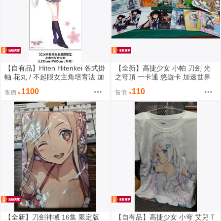
【自有品】Hiten Hitenkei 各式掛
【全新】高捷少女 小帕 刀劍 光
軸 花丸 / 不起眼女主角培育法 加
之穹頂 一卡通 悠遊卡 加速世界
藤惠 高雄漫展 等身 掛軸
打工吧魔王大人 約會大作戰 鐵盒
1100
110
售價
售價
【全新】刀劍神域 16集 限定版
【自有品】高捷少女 小穹 艾兒 T