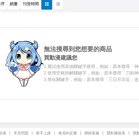
排序
銷量
刊登時間
無法搜尋到您想要的商品
買動漫建議您
1.
嘗試使用其他關鍵字搜尋，例如：原本搜尋「神
2.
使用空格拆解關鍵字，例如：原本搜尋「刀劍神
3.
簡化關鍵字，例如：原本搜尋「三日月宗近」改
動漫
常見問題
新手上路
會員約定書
聯絡客服
隱私權政策
買