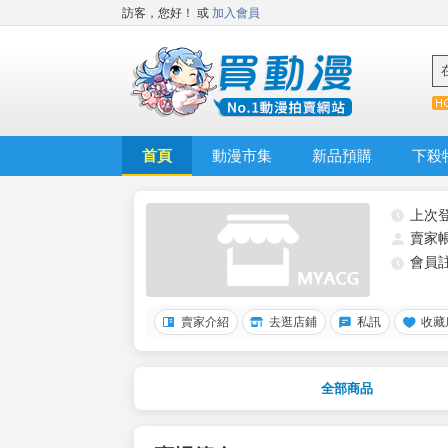
訪客，您好！
或
加入會員
首頁
動漫市集
新品預購
下殺
上次
賣家
會員
賣家介紹
去逛店鋪
私訊
收藏
全部商品