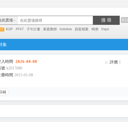
搜 尋
R1
在此賣場
KSP
FF47
子午計畫
家庭教師
hololive
蔚藍檔案
鳴潮
Vspo
特集
登入時間
2026-08-08
評價
1
帳號
k2017080
註冊時間
2015-01-08
店鋪