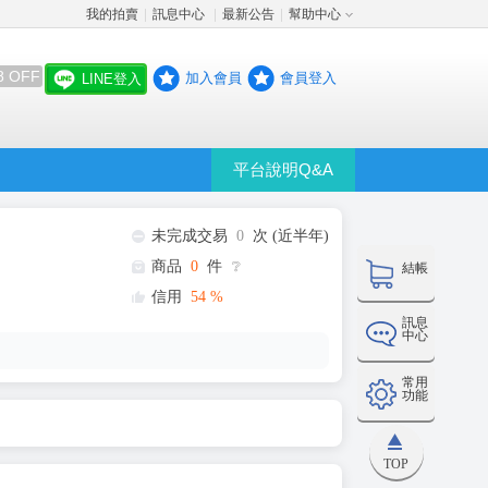
我的拍賣
訊息中心
最新公告
幫助中心
│
│
│
8 OFF
加入會員
會員登入
LINE登入
平台說明Q&A
未完成交易
0
次 (近半年)
商品
0
件
❔
結帳
信用
54
%
訊息
中心
常用
功能
TOP