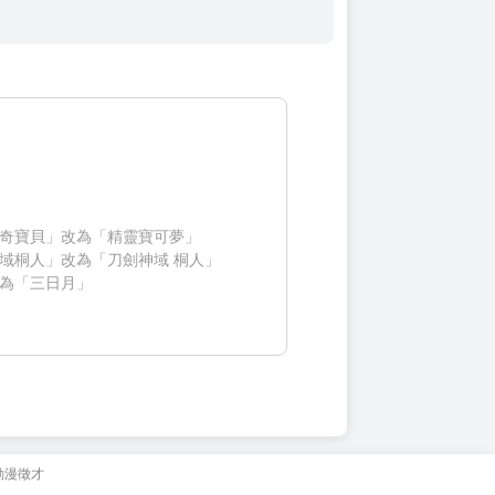
奇寶貝」改為「精靈寶可夢」
域桐人」改為「刀劍神域 桐人」
為「三日月」
動漫徵才