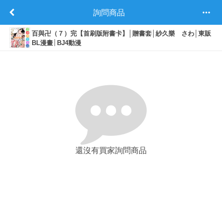
詢問商品
百與卍（７）完【首刷版附書卡】│贈書套│紗久樂 さわ│東販
BL漫畫│BJ4動漫
還沒有買家詢問商品