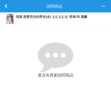
詢問商品
現貨 想要交往的男友(全) えむえむお 長鴻 BL漫畫
還沒有買家詢問商品