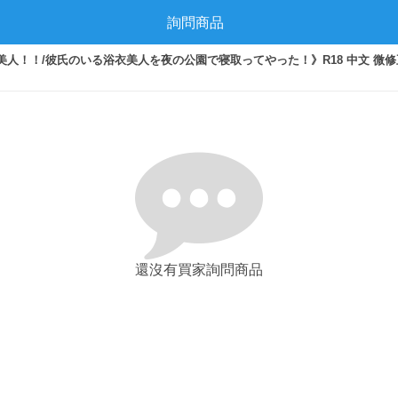
詢問商品
衣美人！！/彼氏のいる浴衣美人を夜の公園で寝取ってやった！》R18 中文 微修
還沒有買家詢問商品