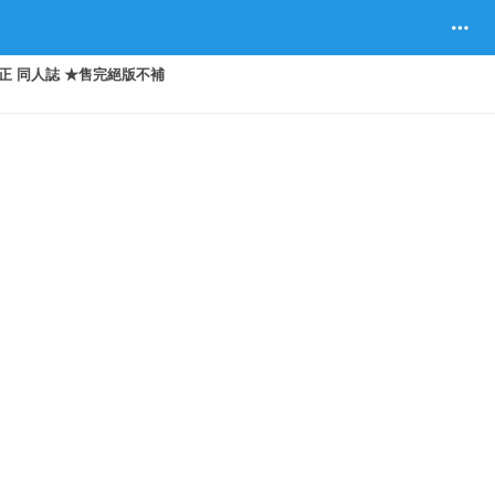
正 同人誌 ★售完絕版不補