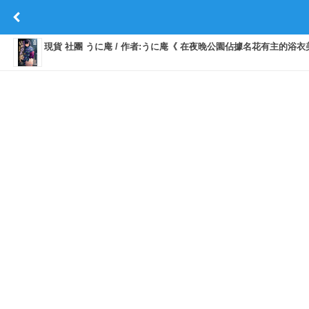
現貨 社團 うに庵 / 作者:うに庵《 在夜晚公園佔據名花有主的浴