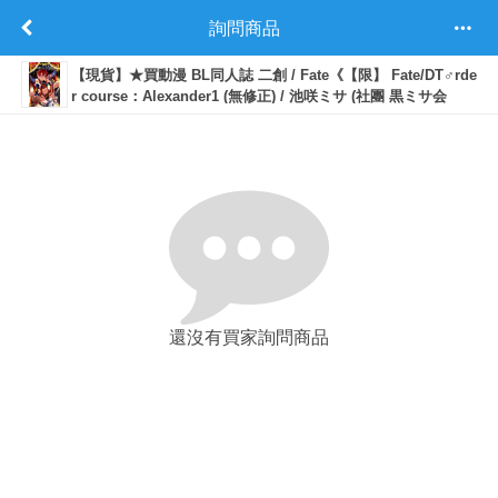
詢問商品
【現貨】★買動漫 BL同人誌 二創 / Fate《【限】 Fate/DT♂rde
r course：Alexander1 (無修正) / 池咲ミサ (社團 黒ミサ会
場)》中文版 R18 無碼 (10/18上市) 女性向
還沒有買家詢問商品