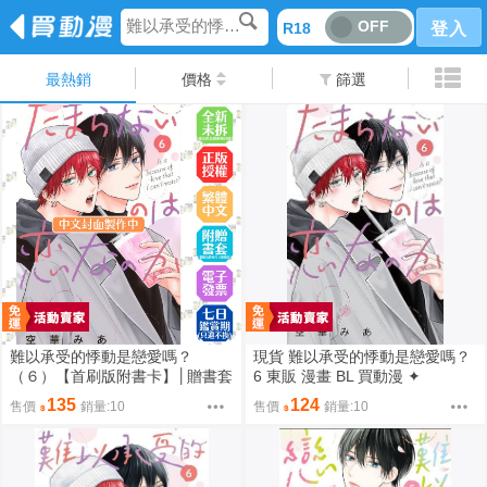
難以承受的悸動是戀愛嗎？
OFF
R18
登入
最熱銷
價格
篩選
難以承受的悸動是戀愛嗎？
現貨 難以承受的悸動是戀愛嗎？
（６）【首刷版附書卡】│贈書套
6 東販 漫畫 BL 買動漫 ✦
│空華みあ│東販BL漫畫│BJ4動
135
124
售價
銷量:10
售價
銷量:10
漫