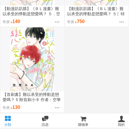
【動漫趴趴購】《ＢＬ漫畫》難
【動漫趴趴購】《ＢＬ漫畫》難
以承受的悸動是戀愛嗎？ ５．空
以承受的悸動是戀愛嗎？ ５〖特
華みあ．東販
裝版〗．「送組合壓克力立牌+精
140
750
售價
售價
美明信片2張」．空華みあ．東販
【首刷書】難以承受的悸動是戀
愛嗎？ 5 附首刷小卡 作者：空華
みあ/東販BL漫畫/Avi書店
130
售價
分類
訊息
購物車
我的