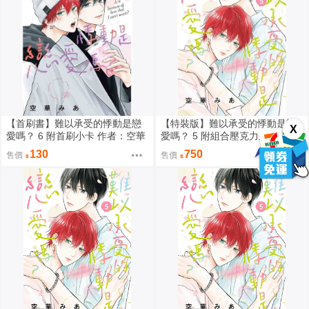
【首刷書】難以承受的悸動是戀
【特裝版】難以承受的悸動是戀
X
愛嗎？ 6 附首刷小卡 作者：空華
愛嗎？ 5 附組合壓克力立牌+精美
みあ/東販BL漫畫/Avi書店
明信片2張 作者：空華みあ/東販
130
750
售價
售價
BL漫畫/Avi書店