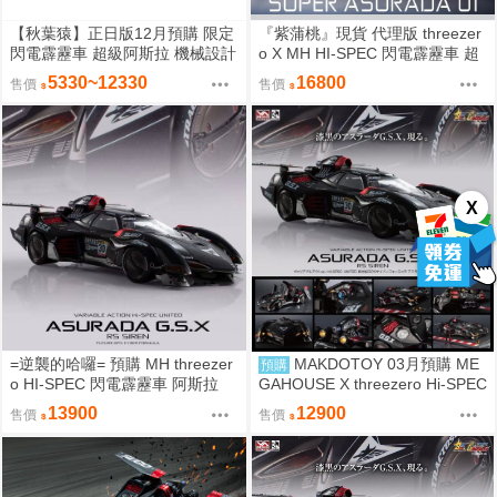
【秋葉猿】正日版12月預購 限定
『紫蒲桃』現貨 代理版 threezer
閃電霹靂車 超級阿斯拉 機械設計
o X MH HI-SPEC 閃電霹靂車 超
河森正治 直筆簽名 複製原畫 35
級阿斯拉01 完全變形 附展示盒
5330~12330
16800
售價
售價
周年紀念
X
=逆襲的哈囉= 預購 MH threezer
MAKDOTOY 03月預購 ME
預購
o HI-SPEC 閃電霹靂車 阿斯拉
GAHOUSE X threezero Hi-SPEC
G.S.X 黑色限定
阿斯拉 G.S.X Black Ver. 含壓克
13900
12900
售價
售價
力盒