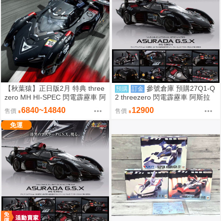
【秋葉猿】正日版2月 特典 three
參號倉庫 預購27Q1-Q
預購
訂金
zero MH HI-SPEC 閃電霹靂車 阿
2 threezero 閃電霹靂車 阿斯拉
斯拉 G.S.X RS SIREN
G.S.X 35周年版 阿斯拉 黑色限定
6840~14840
12900
售價
售價
822
免運