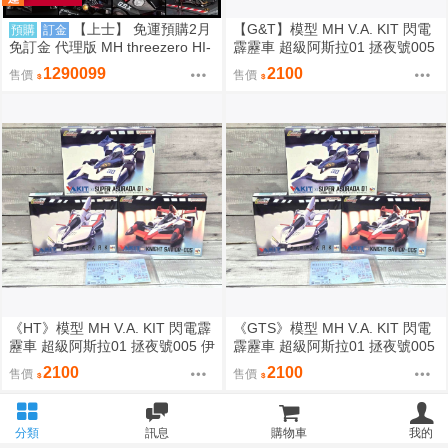
【上士】 免運預購2月
【G&T】模型 MH V.A. KIT 閃電
預購
訂金
免訂金 代理版 MH threezero HI-
霹靂車 超級阿斯拉01 拯夜號005
SPEC 閃電霹靂車 阿斯拉 G.S.X
伊修薩克 套組 附特典 846762
1290099
2100
售價
售價
黑色限定 附壓克力盒 0801
《HT》模型 MH V.A. KIT 閃電霹
《GTS》模型 MH V.A. KIT 閃電
靂車 超級阿斯拉01 拯夜號005 伊
霹靂車 超級阿斯拉01 拯夜號005
修薩克 套組 附特典 846762
伊修薩克 套組 附特典 846762
2100
2100
售價
售價
分類
訊息
購物車
我的