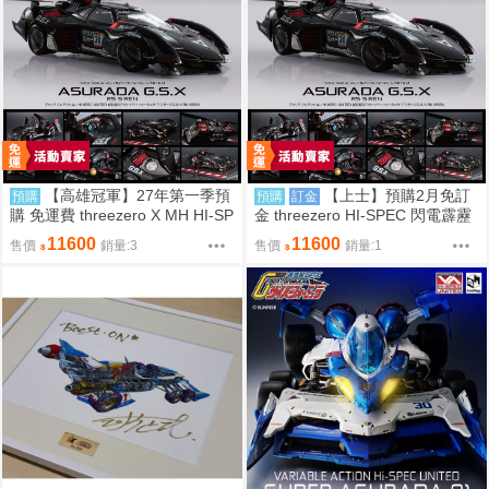
【高雄冠軍】27年第一季預
【上士】預購2月免訂
預購
預購
訂金
購 免運費 threezero X MH HI-SP
金 threezero HI-SPEC 閃電霹靂
EC 閃電霹靂車 阿斯拉 G.S.X 35
車 阿斯拉 G.S.X 黑色限定 無壓
11600
11600
售價
銷量:3
售價
銷量:1
周年 免訂金
克力盒0816