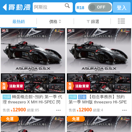
阿斯拉
OFF
R18
登入
最熱銷
價格
篩選
轉蛋概念館~預約 第一季 代
【怨念事務所】預約
預購
預購
訂金
理 threezero X MH HI-SPEC 閃
第一季 MH版 threezero HI-SPE
電霹靂車 阿斯拉 G.S.X 35周年
C 閃電霹靂車 阿斯拉 G.S.X 黑色
12900
12900
售價
銷量:85
售價
銷量:4
黑色限定版 含代理商特典 壓克力
限定 附特典 0830
盒 免訂金
免運
免運