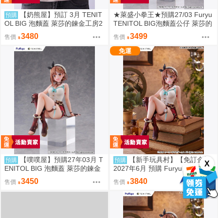
【奶熊屋】預訂 3月 TENIT
★萊盛小拳王★預購27/03 Furyu
預購
OL BIG 泡麵蓋 萊莎的鍊金工房2
TENITOL BIG泡麵蓋公仔 萊莎的
萊莎琳 斯托特 0916
鍊金工房2 萊莎琳·斯托特 0830
3480
3499
售價
售價
免運
【噗噗屋】預購27年03月 T
【新手玩具村】【免訂金】
預購
預購
X
ENITOL BIG 泡麵蓋 萊莎的鍊金
2027年6月 預購 Furyu TENITOL
工房2 萊莎琳 斯托特 免訂金
萊莎的鍊金工房2 萊莎琳 斯托特
3450
3840
售價
售價
BIG 泡麵蓋公仔