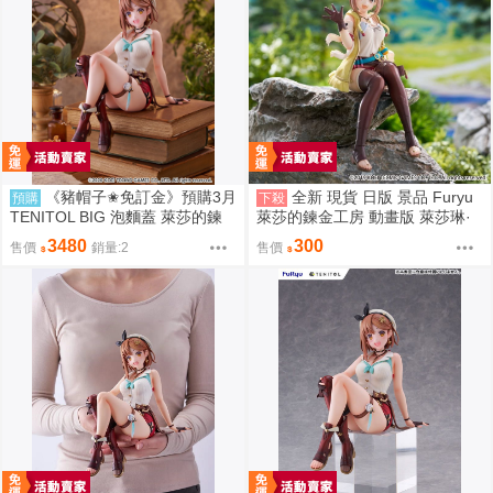
《豬帽子✬免訂金》預購3月
全新 現貨 日版 景品 Furyu
預購
下殺
TENITOL BIG 泡麵蓋 萊莎的鍊
萊莎的鍊金工房 動畫版 萊莎琳·
金工房2 萊莎琳 斯托特 0920
斯托特 泡麵蓋 萊莎
3480
300
售價
銷量:2
售價