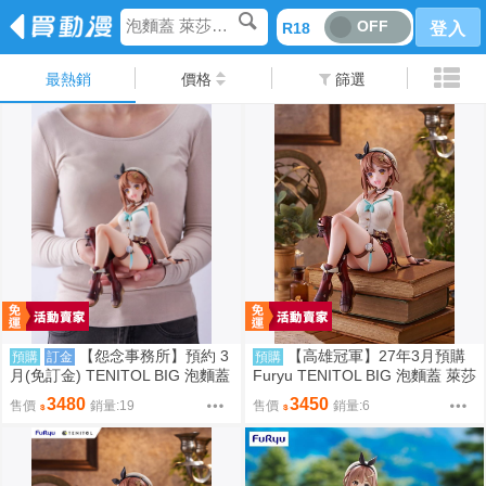
泡麵蓋 萊莎琳 斯托特
OFF
R18
登入
最熱銷
價格
篩選
【怨念事務所】預約 3
【高雄冠軍】27年3月預購
預購
訂金
預購
月(免訂金) TENITOL BIG 泡麵蓋
Furyu TENITOL BIG 泡麵蓋 萊莎
萊莎的鍊金工房2 萊莎琳 斯托特
的鍊金工房2 萊莎琳 斯托特 免訂
3480
3450
售價
銷量:19
售價
銷量:6
0920
金0907