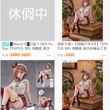
█Mine公仔█日版 F:NEX Fu
員林卡通⭐️【預購27年3月】TENI
預購
Ryu TENITOL BIG 泡麵蓋 萊莎
TOL BIG 泡麵蓋 萊莎的鍊金工房
的鍊金工房2 萊莎琳 斯托特 PVC
2 萊莎琳 斯托特 0907
5680~5680
3480
售價
售價