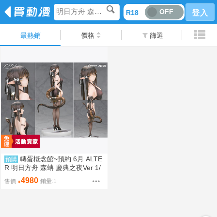
明日方舟 森蚺 慶典之夜Ver 1/7
OFF
R18
登入
最熱銷
價格
篩選
轉蛋概念館~預約 6月 ALTE
預購
R 明日方舟 森蚺 慶典之夜Ver 1/
7 免訂金
4980
售價
銷量:1