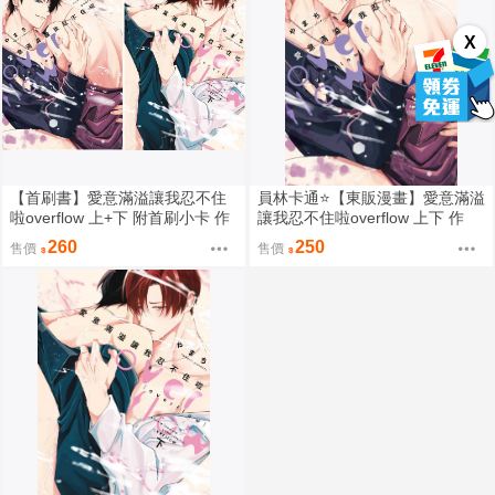
X
【首刷書】愛意滿溢讓我忍不住
員林卡通⭐️【東販漫畫】愛意滿溢
啦overflow 上+下 附首刷小卡 作
讓我忍不住啦overflow 上下 作
者：やまち/東販BL漫畫/Avi書店
者： やまち (附尼采書套)
260
250
售價
售價