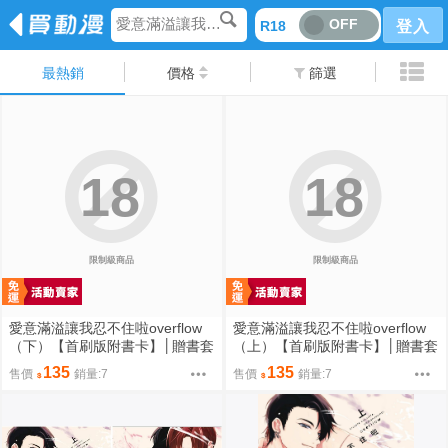
愛意滿溢讓我忍不住啦overflow
OFF
R18
登入
最熱銷
價格
篩選
18
18
限制級商品
限制級商品
愛意滿溢讓我忍不住啦overflow
愛意滿溢讓我忍不住啦overflow
（下）【首刷版附書卡】│贈書套
（上）【首刷版附書卡】│贈書套
│やまち│東販BL漫畫│BJ4動漫
│やまち│東販BL漫畫│BJ4動漫
135
135
售價
銷量:7
售價
銷量:7