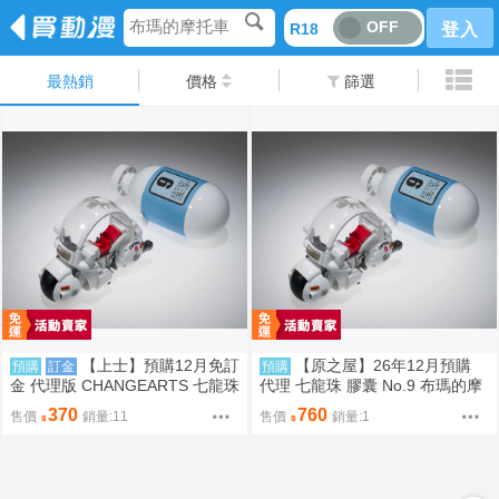
布瑪的摩托車
OFF
R18
登入
最熱銷
價格
篩選
【上士】預購12月免訂
【原之屋】26年12月預購
預購
訂金
預購
金 代理版 CHANGEARTS 七龍珠
代理 七龍珠 膠囊 No.9 布瑪的摩
萬能膠囊No.9 布瑪的摩托車
托車+膠囊屋 0708 0715
370
760
售價
銷量:11
售價
銷量:1