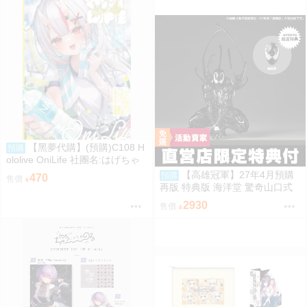
【黑夢代購】(預購)C108 H
預購
ololive OniLife 社團名:はげちゃ
った 繪師: HAGE
【高雄冠軍】27年4月預購
預購
470
售價
再版 特典版 海洋堂 驚奇山口式
黑色戰衣蜘蛛人 共生體蜘蛛人 免
2930
售價
訂金0928