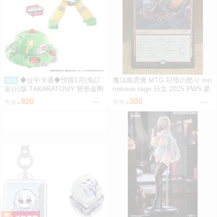
◆台中卡通◆預購1月(免訂
魔法風雲會 MTG 巨怪の怒り mo
預購
金)日版 TAKARATOMY 變形金剛
nstrous rage 日文 2025 PWS 參
NL-06 地球火種 宇宙飛碟 Cosm
加賞 Promo
920
300
售價
售價
os