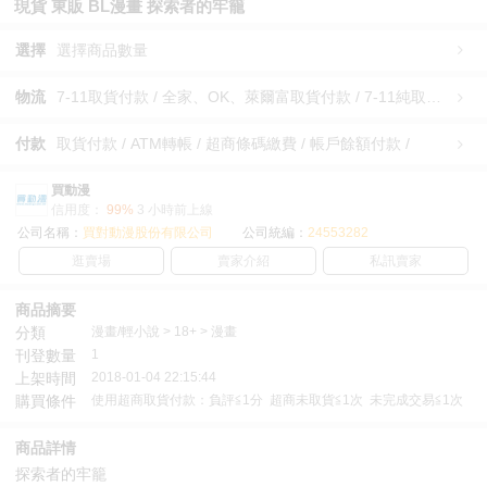
現貨 東販 BL漫畫 探索者的牢籠
選擇
選擇商品數量
物流
7-11取貨付款 / 全家、OK、萊爾富取貨付款 / 7-11純取貨 / 全家、OK、萊爾富純取貨 / 宅配/快遞 /
付款
取貨付款 / ATM轉帳 / 超商條碼繳費 / 帳戶餘額付款 /
買動漫
信用度：
99%
3 小時前上線
公司名稱：
買對動漫股份有限公司
公司統編：
24553282
逛賣場
賣家介紹
私訊賣家
商品摘要
分類
漫畫/輕小說 > 18+ > 漫畫
刊登數量
1
上架時間
2018-01-04 22:15:44
購買條件
使用超商取貨付款：負評≦1分 超商未取貨≦1次 未完成交易≦1次
商品詳情
探索者的牢籠