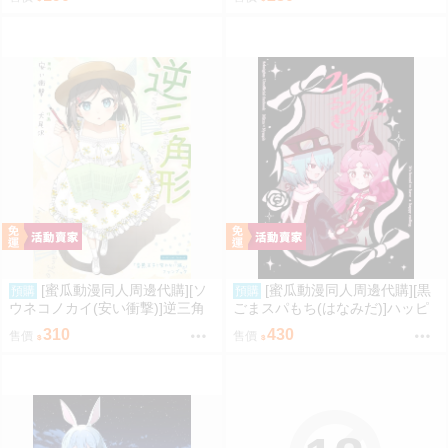
編(同人誌)
[蜜瓜動漫同人周邊代購][ソ
[蜜瓜動漫同人周邊代購][黒
預購
預購
ウネコノカイ(安い衝撃)]逆三角
ごまスパもち(はなみだ)]ハッピ
形(同人誌)
ーエンドできまり(明日方舟)(同
310
430
售價
售價
人誌)