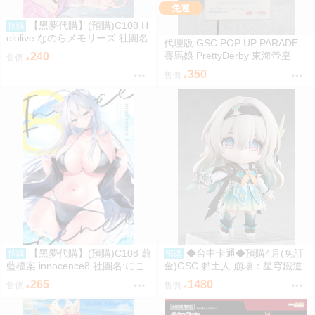
免運
【黑夢代購】(預購)C108 H
預購
ololive なのらメモリーズ 社團名:
代理版 GSC POP UP PARADE
たこあげ日和 繪師:たこあげ
賽馬娘 PrettyDerby 東海帝皇
240
售價
350
售價
【黑夢代購】(預購)C108 蔚
◆台中卡通◆預購4月(免訂
預購
預購
藍檔案 innocence8 社團名:にこ
金)GSC 黏土人 崩壞：星穹鐵道
にこげんき 繪師:子野日
流螢 0906
265
1480
售價
售價