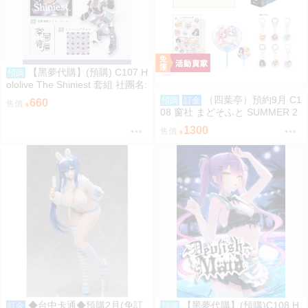
【黑夢代購】(預購) C107 H
預購
ololive The Shiniest 套組 社團名:
にゃろめのちゅーる 繪師:にゃろ
（四葉亭）預約9月 C1
預購
訂金
660
售價
め
08 窗社 まどそふと SUMMER 2
026 精品組 0814
1300
售價
◆台中卡通◆預購2月(免訂
【黑夢代購】(預購)C108 H
訂金
預購