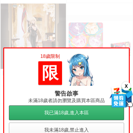
18歲限制
限
◆台中卡通◆預購6月(免訂
預購
金)BearPanda 碧藍航線 微速前
行 奧德莉亞 俾斯麥 1/6 附特典 1
（四葉亭）預約9月 C1
預購
訂金
2180
X
售價
107
08 窗社 天選庶民的真命之選 皮
警告啟事
革製名片夾 0814
1020
售價
未滿18歲者請勿瀏覽及購買本區商品
我已滿18歲,進入本區
我未滿18歲,禁止進入