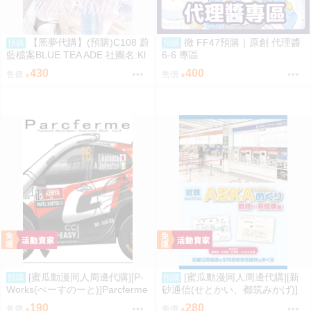
【黑夢代購】(預購)C108 蔚
徹 FF47預購｜原創 代理醬
預購
預購
藍檔案BLUE TEA ADE 社團名:Kl
6-6 專區
ee-on 繪師:Klee-on
430
400
售價
售價
[蜜瓜動漫同人周邊代購][P-
[蜜瓜動漫同人周邊代購][新
預購
預購
Works(ぺーすのーと)]Parcferme
砂通信(せとかい、都筑みかげ)]
Vol.3(同人誌)
近鉄ASKAめぐり 難波・奈良線
190
280
售價
售價