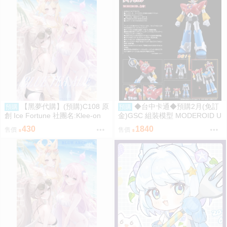
【黑夢代購】(預購)C108 原
◆台中卡通◆預購2月(免訂
預購
預購
創 Ice Fortune 社團名:Klee-on
金)GSC 組裝模型 MODEROID U
繪師:Klee-on
FO戰士阿波羅 大阿波羅 0906
430
1840
售價
售價