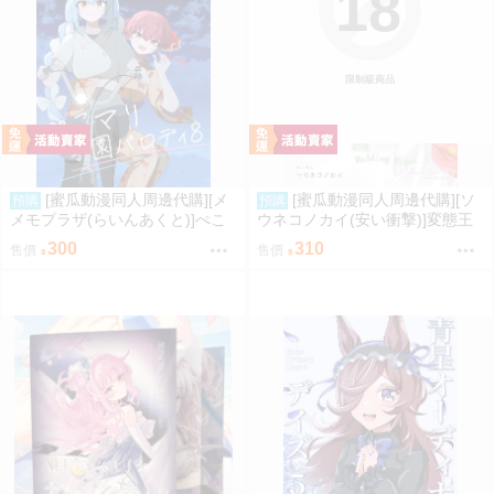
18
限制級商品
[蜜瓜動漫同人周邊代購][メ
[蜜瓜動漫同人周邊代購][ソ
預購
預購
メモプラザ(らいんあくと)]ぺこ
ウネコノカイ(安い衝撃)]変態王
マリ学園パロディ8(Hololive)(同
子と笑わない花嫁。(同人誌)
300
310
售價
售價
人誌)