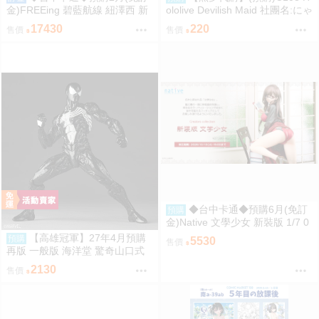
金)FREEing 碧藍航線 紐澤西 新
ololive Devilish Maid 社團名:にゃ
澤西 宿舍計劃Ver. 1/3 0917
ろめのちゅーる 繪師:にゃろめ
17430
220
售價
售價
◆台中卡通◆預購6月(免訂
預購
金)Native 文學少女 新裝版 1/7 0
917
【高雄冠軍】27年4月預購
預購
5530
售價
再版 一般版 海洋堂 驚奇山口式
黑色戰衣蜘蛛人 共生體蜘蛛人 免
2130
售價
訂金0928