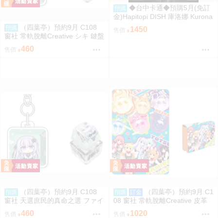
◆台中卡通◆預購5月(免訂
預購
金)Hapitopi DISH 庫洛娜 Kurona
盛情邀請 1/6 1107
（四葉亭）預約9月 C108
預購
1450
售價
窗社 常軌脫離Creative シキ 鍵盤
按鍵造型鑰匙圈 0814
460
售價
（四葉亭）預約9月 C108
（四葉亭）預約9月 C1
預購
預購
訂金
窗社 天選庶民的真命之選 ファイ
08 窗社 常軌脫離Creative 皮革
ブ 鍵盤按鍵造型鑰匙圈 0814
製名片夾 0814
460
1020
售價
售價