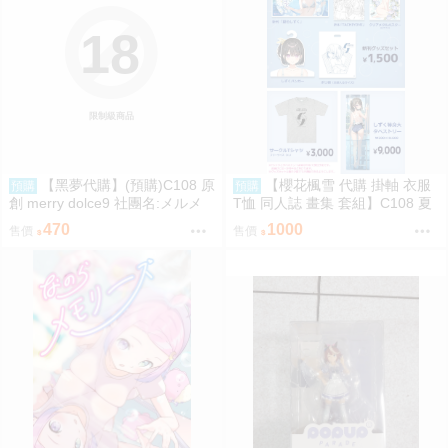
18
限制級商品
【黑夢代購】(預購)C108 原
【櫻花楓雪 代購 掛軸 衣服
預購
預購
創 merry dolce9 社團名:メルメ
T恤 同人誌 畫集 套組】C108 夏
リー 繪師:三つ葉ちょこ
色しずく カントク 監督 5年目の
470
1000
售價
售價
放課後