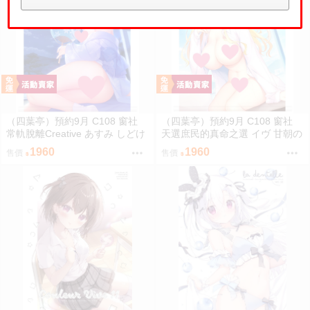
（四葉亭）預約9月 C108 窗社
（四葉亭）預約9月 C108 窗社
常軌脫離Creative あすみ しどけ
天選庶民的真命之選 イヴ 甘朝の
ない浴衣ver B1&B2掛軸 0814
彼シャツver B1&B2掛軸 0814
1960
1960
售價
售價