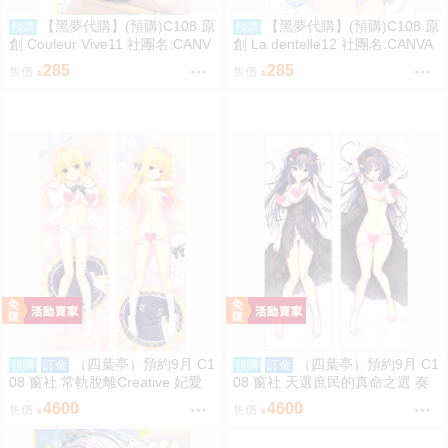
【黑夢代購】(預購)C108 原
【黑夢代購】(預購)C108 原
預購
預購
創 Couleur Vive11 社團名:CANV
創 La dentelle12 社團名:CANVA
AS+GARDEN 繪師:宮坂みゆ
S+GARDEN 繪師:宮坂みゆ
285
285
售價
售價
（四葉亭）預約9月 C1
（四葉亭）預約9月 C1
預購
訂金
預購
訂金
08 窗社 常軌脫離Creative 妃愛
08 窗社 天選庶民的真命之選 奏
抱枕套 0814
命 抱枕套 0814
4600
4600
售價
售價