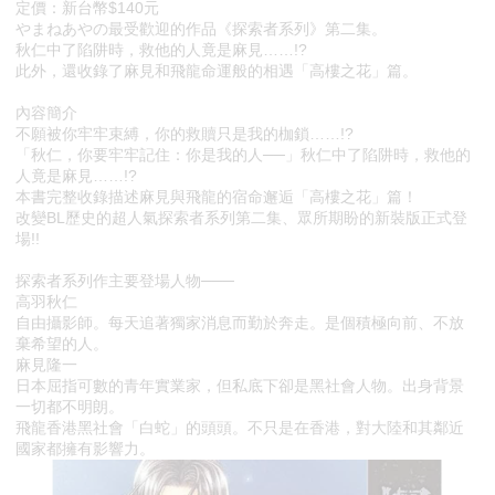
定價：新台幣$140元
やまねあやの最受歡迎的作品《探索者系列》第二集。
秋仁中了陷阱時，救他的人竟是麻見……!?
此外，還收錄了麻見和飛龍命運般的相遇「高樓之花」篇。
內容簡介
不願被你牢牢束縛，你的救贖只是我的枷鎖……!?
「秋仁，你要牢牢記住：你是我的人──」秋仁中了陷阱時，救他的
人竟是麻見……!?
本書完整收錄描述麻見與飛龍的宿命邂逅「高樓之花」篇！
改變BL歷史的超人氣探索者系列第二集、眾所期盼的新裝版正式登
場!!
探索者系列作主要登場人物───
高羽秋仁
自由攝影師。每天追著獨家消息而勤於奔走。是個積極向前、不放
棄希望的人。
麻見隆一
日本屈指可數的青年實業家，但私底下卻是黑社會人物。出身背景
一切都不明朗。
飛龍香港黑社會「白蛇」的頭頭。不只是在香港，對大陸和其鄰近
國家都擁有影響力。