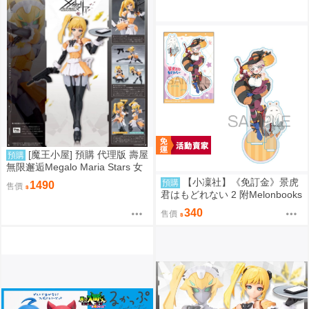
[魔王小屋] 預購 代理版 壽屋
預購
無限邂逅Megalo Maria Stars 女
僕服Ver. 組裝模型
【小凜社】《免訂金》景虎
預購
1490
售價
君はもどれない 2 附Melonbooks
特典
340
售價