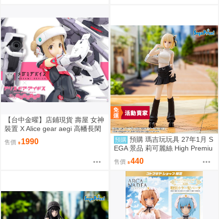
【台中金曜】店鋪現貨 壽屋 女神
裝置 X Alice gear aegi 高幡長閑
一般版
預購 瑪吉玩玩具 27年1月 S
預購
1990
售價
EGA 景品 莉可麗絲 High Premiu
m 錦木千束 STREET SNAP
440
售價