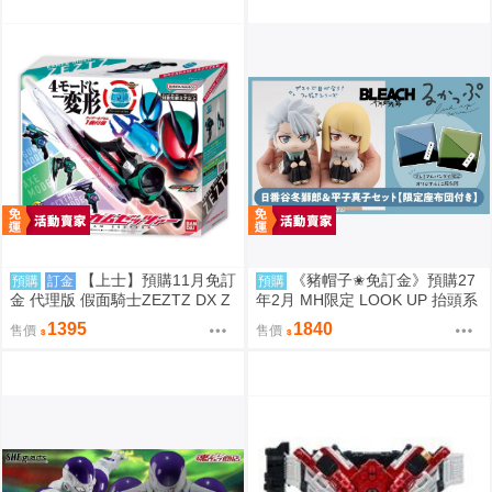
【上士】預購11月免訂
《豬帽子✬免訂金》預購27
預購
訂金
預購
金 代理版 假面騎士ZEZTZ DX Z
年2月 MH限定 LOOK UP 抬頭系
EZTZER破壞者 再版 0817
列 死神 千年血戰篇 日番谷冬獅
1395
1840
售價
售價
郎&平子真子 套組 0812