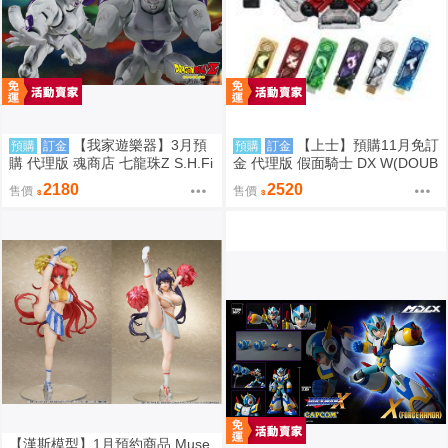
【我家遊樂器】3月預
【上士】預購11月免訂
預購
訂金
預購
訂金
購 代理版 魂商店 七龍珠Z S.H.Fi
金 代理版 假面騎士 DX W(DOUB
guarts SHF 弗利沙力量全開 戰損
LE)變身腰帶(平成20周年VER.)
2180
2520
售價
售價
版
再版 0817
【漢斯模型】1月預約商品 Muse