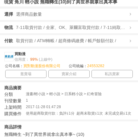
現貨 角川 輕小說 無職轉生(10)到了異世界就拿出真本事
選擇
選擇商品數量
物流
7-11取貨付款 / 全家、OK、萊爾富取貨付款 / 7-11純取貨 / 全家、OK、萊爾富純取貨 / 宅配/快遞 /
付款
取貨付款 / ATM轉帳 / 超商條碼繳費 / 帳戶餘額付款 /
買動漫
信用度：
99%
(上線中)
公司名稱：
買對動漫股份有限公司
公司統編：
24553282
逛賣場
賣家介紹
私訊賣家
商品摘要
分類
漫畫/輕小說 > 輕小說 > 日系輕小說 > 幻奇冒險
刊登數量
1
上架時間
2017-11-28 01:47:28
購買條件
使用超商取貨付款：負評≦1分 超商未取貨≦1次 未完成交易≦1次
商品詳情
無職轉生 ~到了異世界就拿出真本事~ (10)