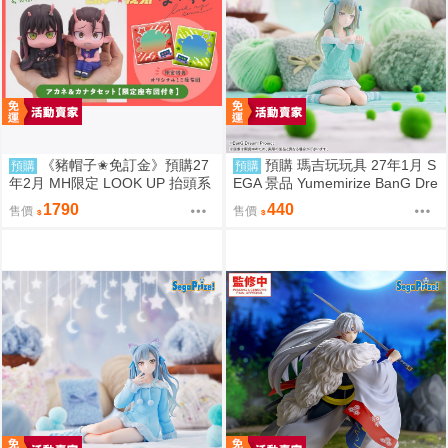
《豬帽子✬免訂金》預購27
預購 瑪吉玩玩具 27年1月 S
預購
預購
年2月 MH限定 LOOK UP 抬頭系
EGA 景品 Yumemirize BanG Dre
列 銀河特急Milky☆Subway 朱音
am! 若葉睦 睡衣
1790
440
售價
售價
&鐵多 套組 0812