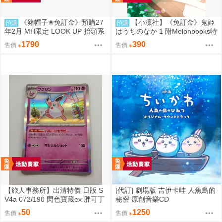
《豬帽子✬免訂金》預購27
【小凜社】《免訂金》鬼姫
預購
預購
年2月 MH限定 LOOK UP 抬頭系
はうちのなか 1 附Melonbooks特
列 火影忍者疾風傳 漩渦鳴人&自
典
1790
390
售價
售價
來也 套組 0812
【旅人事務所】出清特價 日版 S
[代訂] 劇場版 吉伊卡哇 人魚島的
V4a 072/190 閃色寶藏ex 胖可丁
秘密 原創音樂CD
閃卡 PTCG 寶可夢 卡牌【原售價
50
1250
售價
售價
200元 特價50元】