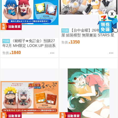
X
【台中金曜】26年12月 壽
預購
屋 組裝模型 無限邂逅 STARS 星
星 女僕服Ver 0904
《豬帽子✬免訂金》預購27
預購
1350
售價
年2月 MH限定 LOOK UP 抬頭系
列 入間同學入魔了！鈴木入間&
1840
售價
歐佩拉 套組 0812