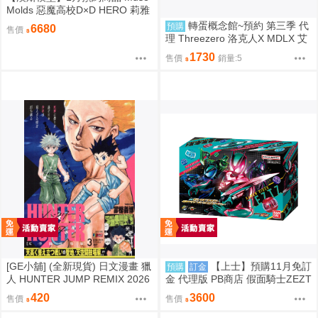
Molds 惡魔高校D×D HERO 莉雅
絲 姫島朱乃 啦啦隊 1/6 PVC
轉蛋概念館~預約 第三季 代
預購
6680
售價
理 Threezero 洛克人X MDLX 艾
克斯（武力裝甲） 一般版 免訂金
1730
售價
銷量:5
[GE小舖] (全新現貨) 日文漫畫 獵
【上士】預購11月免訂
預購
訂金
人 HUNTER JUMP REMIX 2026
金 代理版 PB商店 假面騎士ZEZT
年 新封面再版 第3卷 西索 奇犽
Z DX完全變身套組 再版
420
3600
售價
售價