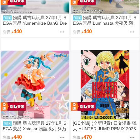
預購 瑪吉玩玩具 27年1月 S
預購 瑪吉玩玩具 27年1月 S
預購
預購
EGA 景品 Yumemirize BanG Dre
EGA 景品 Luminasta 犬夜叉 殺
am! 豐川祥子 睡衣
生丸
440
440
售價
售價
預購 瑪吉玩玩具 27年1月 S
[GE小舖] (全新現貨) 日文漫畫 獵
預購
EGA 景品 Xstellar 物語系列 斧乃
人 HUNTER JUMP REMIX 2026
木余接
年 新封面再版 第4卷 酷拉皮卡
440
470
售價
售價