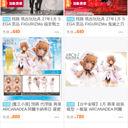
預購 瑪吉玩玩具 27年1月 S
預購 瑪吉玩玩具 27年1月 S
預購
預購
EGA 景品 FIGURIZMα 福音戰士
EGA 景品 FIGURIZMα 鬼滅之刃
新劇場版 綾波零插入栓戰鬥服Ve
竈門炭治郎 通透世界
440
440
售價
售價
r.
[魔王小屋] 預購 代理版 壽屋
【台中金曜】1月 壽屋 組裝
預購
預購
ARCANADEA 阿爾卡納蒂亞 露蜜
模型 一般版 ARCANADEA 阿爾
提雅 First Engage Ver. 組裝模型
卡納蒂亞 露蜜提雅 First Engage
800
780
售價
售價
0819