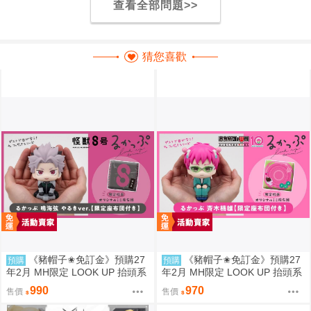
查看全部問題>>
猜您喜歡
《豬帽子✬免訂金》預購27
《豬帽子✬免訂金》預購27
預購
預購
年2月 MH限定 LOOK UP 抬頭系
年2月 MH限定 LOOK UP 抬頭系
列 怪獸8號 鳴海弦 戰鬥版 附特典
列 齊木楠雄的災難 齊木楠雄 附
990
970
售價
售價
0812
特典 0812