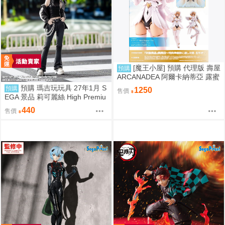
[魔王小屋] 預購 代理版 壽屋
預購
ARCANADEA 阿爾卡納蒂亞 露蜜
提雅 First Engage Ver. 組裝模型
預購 瑪吉玩玩具 27年1月 S
預購
1250
售價
特典版
EGA 景品 莉可麗絲 High Premiu
m 井之上瀧奈 STREET SNAP
440
售價