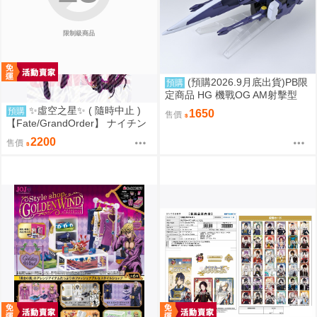
限制級商品
(預購2026.9月底出貨)PB限
預購
定商品 HG 機戰OG AM射擊型
✨虛空之星✨ ( 隨時中止 )
預購
1650
售價
【Fate/GrandOrder】 ナイチン
ゲール ❤️南丁格爾❤️ 抱枕套 160
2200
售價
X50 CM 2WAYトリコット 材質
[日本空運] 4447