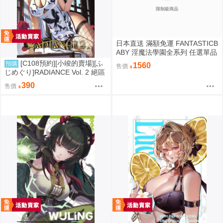
限制級商品
日本直送 滿額免運 FANTASTICB
ABY 淫魔法學園全系列 任選單品
/ 3位學妹豪華全套組 疾風雷神
[C108預約][小竣的賣場][ふ
預購
1560
售價
じめぐり]RADIANCE Vol. 2 絕區
零 同人誌id=3755087
390
售價