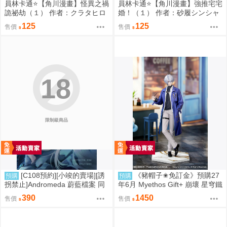
員林卡通⭐️【角川漫畫】怪異之禍
員林卡通⭐️【角川漫畫】強推宅宅
詭祕劫（１） 作者：クラタヒロ
婚！（１） 作者：砂履シンシャ
ヤス (附尼采書套)
(附尼采書套)
125
125
售價
售價
18
限制級商品
[C108預約][小竣的賣場][誘
《豬帽子✬免訂金》預購27
預購
預購
拐禁止]Andromeda 蔚藍檔案 同
年6月 Myethos Gift+ 崩壞 星穹鐵
人誌id=3727344
道 白厄 列車環遊記Ver 1/8 1011
390
1450
售價
售價