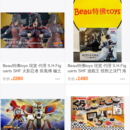
Beau特佛toys 現貨 代理 S.H.Fig
Beau特佛toys 現貨 代理 S.H.Fig
uarts SHF 火影忍者 疾風傳 穢土
uarts SHF 遊戲王 怪獸之決鬥 海
轉身 宇智波斑 0209
馬瀬人 0209
2260
1480
售價
售價