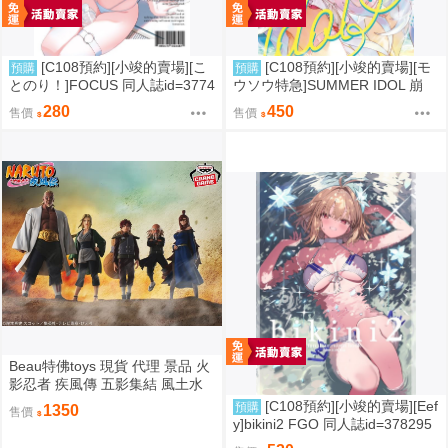
[C108預約][小竣的賣場][こ
[C108預約][小竣的賣場][モ
預購
預購
とのり！]FOCUS 同人誌id=3774
ウソウ特急]SUMMER IDOL 崩
475
壞：星穹鐵道 同人誌id=3758363
280
450
售價
售價
Beau特佛toys 現貨 代理 景品 火
影忍者 疾風傳 五影集結 風土水
影 我愛羅 大野木 照美冥 0302
[C108預約][小竣的賣場][Eef
預購
1350
售價
y]bikini2 FGO 同人誌id=378295
7