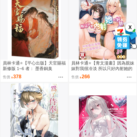
X
員林卡通⭐️【平心出版】天官賜福
員林卡通⭐️【青文漫畫】因為親妹
新修版 1~6 者： 墨香銅臭
妹對我很冷淡 所以只好內射她的
好朋友（全） 作者： あきさかや
378
266
售價
售價
もか