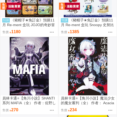
《豬帽子✬免訂金》預購11
《豬帽子✬免訂金》預購11
預購
預購
月 Re-ment 盒玩 JOJO的奇妙冒
月 Re-ment 盒玩 Snoopy 史努比
險 服裝精品店 黃金之風 中盒6入
悠閒座椅場景 中盒6入 0816
1180
1385
售價
售價
0816
員林卡通⭐️【角川小說】SHANTI
員林卡通⭐️【角川小說】魔法少女
系列 MAFIA（全） 作者：佐野し
的魔女審判（全） 作者： Acacia
なの (附尼采書套)
(附尼采書套)
270
234
售價
售價