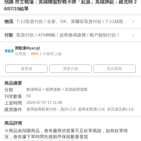
預購 符文戰場：英雄聯盟對戰卡牌「起源」英雄牌組：維克特 2
6/07/19結單
物流
7-11取貨付款 / 全家、OK、萊爾富取貨付款 / 7-11純取貨 / 全家、OK、萊爾富純取貨 / 宅配/快遞 /
付款
取貨付款 / ATM轉帳 / 超商條碼繳費 / 帳戶餘額付款 /
買動漫Myacg2
信用度：
99%
1 分鐘前上線
逛賣場
賣家介紹
私訊賣家
商品摘要
分類
動漫精品 > 紙牌遊戲 > 其他紙牌遊戲
刊登數量
50
上架時間
2026-07-07 17:11:06
購買條件
使用超商取貨付款：負評≦1分 超商未取貨≦1次 未完成交易≦1次
商品詳情
※商品為預購商品，會有廠商供貨量不足砍單風險，如有砍單情
況，會依據下單時間先後順序保留數量發貨