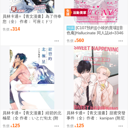
員林卡通⭐️【青文漫畫】為了侍奉
您（全） 作者： 可座ミドリ
[C107預約][小竣的賣場][音
預購
314
售價
色庵]Hallucinate 同人誌id=3346
298
560
售價
員林卡通⭐️【青文漫畫】紺碧的北
員林卡通⭐️【青文漫畫】甜蜜突發
極星（全 作者：いとだ旬太 (附
事件（全）作者： kanipan (附尼
尼采書套)
采書套)
125
125
售價
售價