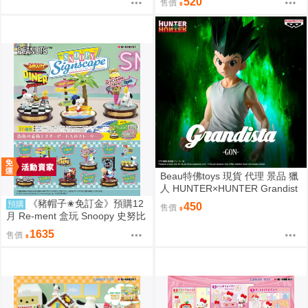
520
售價
Beau特佛toys 現貨 代理 景品 獵
人 HUNTER×HUNTER Grandist
a 小傑 0206
《豬帽子✬免訂金》預購12
預購
450
售價
月 Re-ment 盒玩 Snoopy 史努比
街角招牌場景 中盒6入 0816
1635
售價