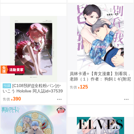
員林卡通⭐️【青文漫畫】別看我，
老師（１）作者： 狗飼ミギ(附尼
采書套)
[C108預約][全粒粉パン]か
預購
125
售價
いこう Hololive 同人誌id=37539
89
390
售價