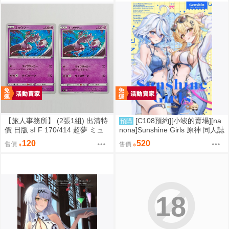
【旅人事務所】 (2張1組) 出清特
[C108預約][小竣的賣場][na
預購
價 日版 sI F 170/414 超夢 ミュ
nona]Sunshine Girls 原神 同人誌
ウツー PTCG 寶可夢 卡牌【原售
id=3774614
120
520
售價
售價
價480元 特價120元】
18