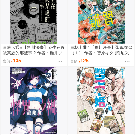
員林卡通⭐️【角川漫畫】發生在近
員林卡通⭐️【角川漫畫】聖母詭習
畿某處的那些事 2 作者：碓井ツ
（１） 作者：菅原キク (附尼采
カサ (附尼采書套)
書套)
135
125
售價
售價