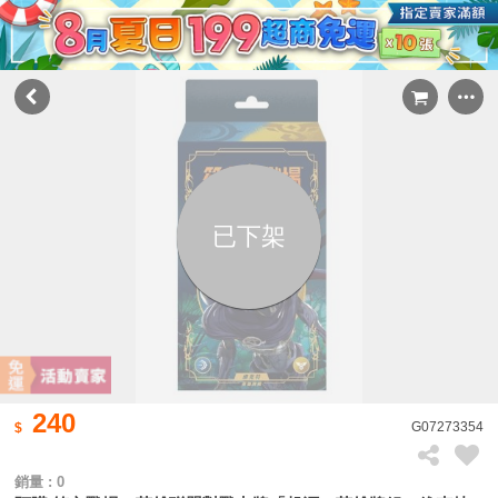
已下架
240
G07273354
銷量 : 0