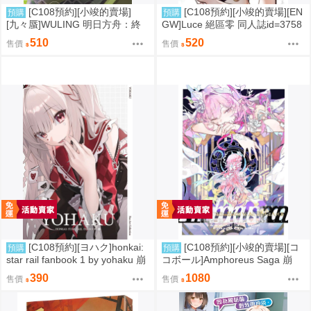
[C108預約][小竣的賣場]
[C108預約][小竣的賣場][EN
預購
預購
[九々蜃]WULING 明日方舟：終
GW]Luce 絕區零 同人誌id=3758
末地 同人誌id=3774619
416
510
520
售價
售價
[C108預約][ヨハク]honkai:
[C108預約][小竣的賣場][コ
預購
預購
star rail fanbook 1 by yohaku 崩
コボール]Amphoreus Saga 崩
壞：星穹鐵道 同人誌id=3767971
壞：星穹鐵道 同人誌id=3745928
390
1080
售價
售價