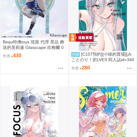
Beau特佛toys 現貨 代理 景品 葬
送的芙莉蓮 Glasscape 欣梅爾 0
302
[C107預約][小竣的賣場][み
預購
430
售價
ことのり！]ELVES 同人誌id=340
9788
280
售價