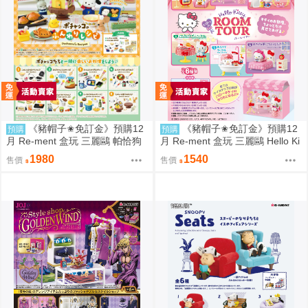
《豬帽子✬免訂金》預購12
《豬帽子✬免訂金》預購12
預購
預購
月 Re-ment 盒玩 三麗鷗 帕恰狗
月 Re-ment 盒玩 三麗鷗 Hello Ki
烘焙食譜 中盒8入 0816
tty 秘密房間之旅 中盒6入 0816
1980
1540
售價
售價