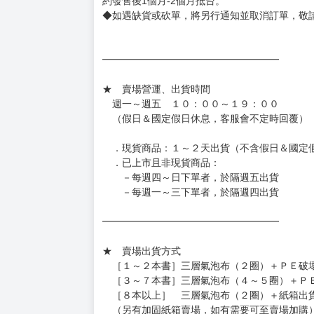
約發售後1個月-2個月抵台。
◆如遇缺貨或砍單，將另行通知並取消訂單，敬
━━━━━━━━━━━━━━━━━━
★ 賣場營運、出貨時間
週一～週五 １０：００～１９：００
（假日＆國定假日休息，客服會不定時回覆）
．現貨商品：１～２天出貨（不含假日＆國定
．已上市且非現貨商品：
－每週四～日下單者，於隔週五出貨
－每週一～三下單者，於隔週四出貨
━━━━━━━━━━━━━━━━━━
★ 賣場出貨方式
［１～２本書］三層氣泡布（２圈）＋ＰＥ破
［３～７本書］三層氣泡布（４～５圈）＋Ｐ
［８本以上］ 三層氣泡布（２圈）＋紙箱出
（另有加固紙箱賣場，如有需要可至賣場加購