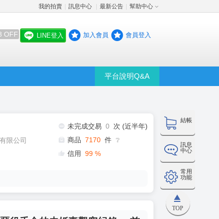
我的拍賣
訊息中心
最新公告
幫助中心
│
│
│
8 OFF
加入會員
會員登入
LINE登入
平台說明Q&A
結帳
未完成交易
0
次 (近半年)
商品
7170
件
有限公司
❔
訊息
中心
信用
99
%
常用
功能
TOP