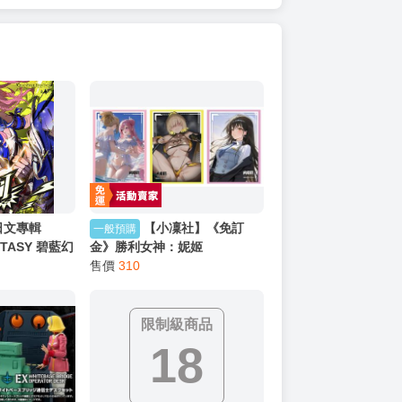
日文專輯
【小凜社】《免訂
一般預購
NTASY 碧藍幻
金》勝利女神：妮姬
D「Soleil
Vol.5241~5243 桃樂絲：機緣
售價
310
壮馬)、ラン
巧遇 伊萊格 迪塞爾 牌套卡套包
附序號
限制級商品
18