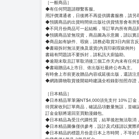
［一般商品］
◆有任何問題請聯繫客服。
用評價溝通者，日後將不再提供購書服務，請另
◆預購商品的出貨時間依出版社供貨情形會有所
◆不同月份商品可一起結帳，等訂單內所有商品
◆預購商品皆無現貨，商品圖為示意圖，請以實
◆商品如有缺件、瑕疵，請務必取貨3日內留言
◆書籍拆封無法更換及退貨(內頁印刷瑕疵例外)
書籍有問題請不要拆封，請私訊大廚協助。
◆逾期未取且訂單取消後三個工作天內未有任何
◆書籍贈品&上市日、依出版社最終公布為主。
有時會上市前更改贈品內容或延後出版，還請注
◆網路購物取貨後開箱時建議全程錄影拍照存證
［日本精品］
◆日本精品單筆滿NT$4,000須先支付 10% 
待買家收到訂單商品，確認品項數量無誤，並確
訂金金額將退回至買動漫錢包。
◆日本精品為受注代購性質，結單後恕無法取消
◆日本精品圖像僅供參考，設計及式樣請以實際
◆日本精品的標題月份是日本上市時間，不等於