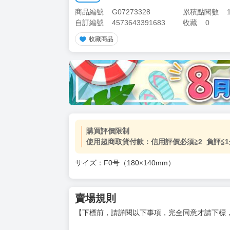
商品編號
G07273328
累積點閱數
自訂編號
4573643391683
收藏
0
收藏商品
購買評價限制
使用超商取貨付款：信用評價必須≧2 負評≦1
サイズ：F0号（180×140mm）
賣場規則
【下標前，請詳閱以下事項，完全同意才請下標