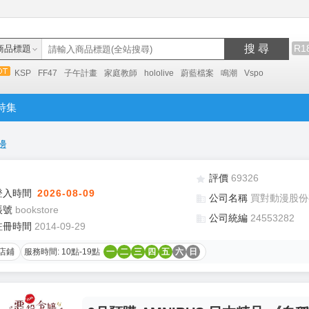
搜 尋
R1
商品標題
KSP
FF47
子午計畫
家庭教師
hololive
蔚藍檔案
鳴潮
Vspo
特集
邊
評價
69326
登入時間
2026-08-09
公司名稱
買對動漫股份
帳號
bookstore
公司統編
24553282
註冊時間
2014-09-29
店鋪
服務時間: 10點-19點
一
二
三
四
五
六
日