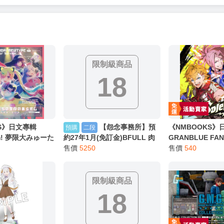
限制級商品
18
KS》日文專輯
【怨念事務所】預
《NMBOOKS》
預購
二段
am! 夢限大みゅーた
約27年1月(免訂金)BFULL 肉
GRANBLUE FA
單曲「これはぼくたち
感少女 前面座位的調皮女孩 桐
售價
5250
想 第40彈 角色歌C
售價
540
すじ」BD限定盤
谷愛季 1/6 0906
」フェザー (斉藤
ドル (羽多野渉) 
限制級商品
18