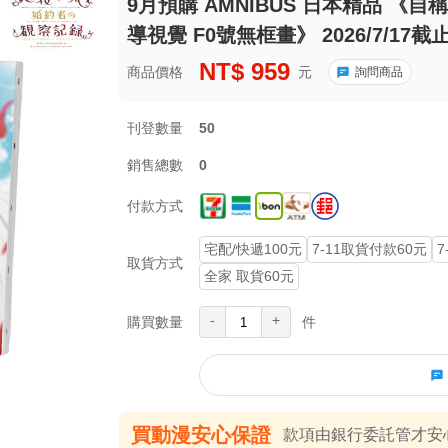
9月預購 AMNIBUS 日本精品 《
導視覺 F0號無框畫》 2026/7/17截
NT$
959
商品價格
元
詢問商品
刊登數量
50
銷售總數
0
付款方式
宅配/快遞100元
7-11取貨付款60元
7
取貨方式
全家 取貨60元
-
+
購買數量
件
買動漫安心保證
款項由銀行委託管才安心 