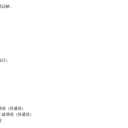
請諒解。
假日）
壞袋（快遞袋）
Ｅ破壞袋（快遞袋）
貨
）