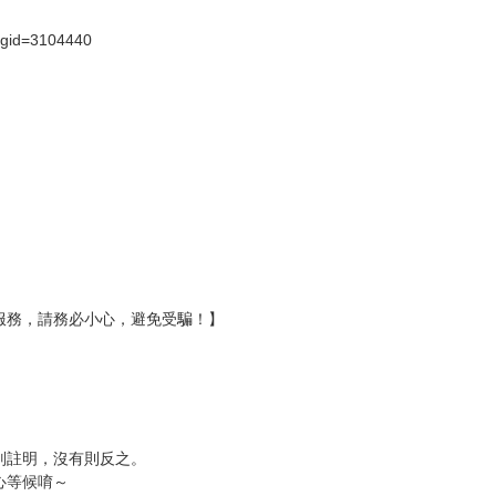
?gid=3104440
服務，請務必小心，避免受騙！】
別註明，沒有則反之。
心等候唷～