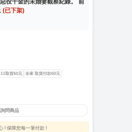
自稱惡役千金的未婚妻觀察紀錄。 前
止
(已下架)
-11取貨60元
全家 取貨付款60元
詢問商品
! 保障您每一筆付款 !