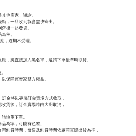
尋其他店家，謝謝。
變動，一旦收到就會盡快寄出。
到齊後一起發貨。
品為主。
反應，逾期不受理。
反應，將直接加入黑名單，還請下單後準時取貨。
意。
，以保障買賣家雙方權益。
訂金，訂金將以專屬訂金賣場方式收取，
認收貨後，訂金賣場將由大廚取消，
，請慎重下單。
商品為準，可能有色差。
台灣到貨時間，發售及到貨時間依廠商實際出貨為準，