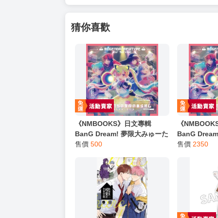
猜你喜歡
《NMBOOKS》日文專輯
《NMBOO
BanG Dream! 夢限大みゅーた
BanG Dre
いぷ 5th單曲「これはぼくたち
售價
500
いぷ 5th
售價
2350
の生存のあらすじ」通常盤
の生存のあら