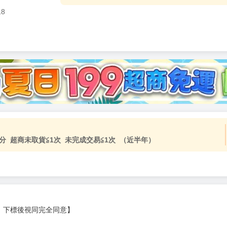
18
分 超商未取貨≦1次 未完成交易≦1次 （近半年）
，下標後視同完全同意】