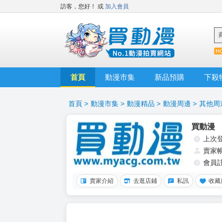
訪客，您好！
或
加入會員
首頁
動漫市集
新品預購
下殺
首頁
>
動漫市集
>
動漫精品
>
動漫周邊
>
其他周
買動漫
上次
賣家
會員
賣家介紹
去逛店鋪
私訊
收藏