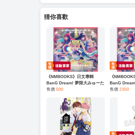
猜你喜歡
《NMBOOKS》日文專輯
《NMBOO
BanG Dream! 夢限大みゅーた
BanG Dre
いぷ 5th單曲「これはぼくたち
售價
500
いぷ 5th
售價
2350
の生存のあらすじ」通常盤
の生存のあら