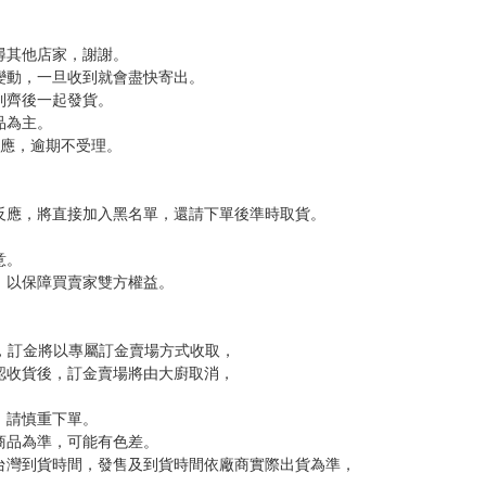
尋其他店家，謝謝。
變動，一旦收到就會盡快寄出。
到齊後一起發貨。
品為主。
反應，逾期不受理。
反應，將直接加入黑名單，還請下單後準時取貨。
意。
，以保障買賣家雙方權益。
訂金，訂金將以專屬訂金賣場方式收取，
認收貨後，訂金賣場將由大廚取消，
，請慎重下單。
商品為準，可能有色差。
台灣到貨時間，發售及到貨時間依廠商實際出貨為準，