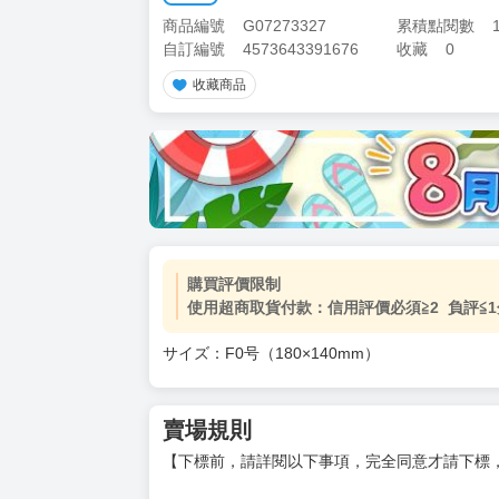
商品編號
G07273327
累積點閱數
自訂編號
4573643391676
收藏
0
收藏商品
購買評價限制
使用超商取貨付款：信用評價必須≧2 負評≦1
サイズ：F0号（180×140mm）
賣場規則
【下標前，請詳閱以下事項，完全同意才請下標