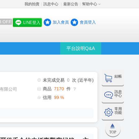
我的拍賣
訊息中心
最新公告
幫助中心
│
│
│
8 OFF
加入會員
會員登入
LINE登入
平台說明Q&A
結帳
未完成交易
0
次 (近半年)
商品
7170
件
有限公司
❔
訊息
中心
信用
99
%
常用
功能
TOP