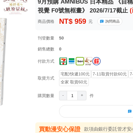
9月預購 AMNIBUS 日本精品 《
視覺 F0號無框畫》 2026/7/17截止
NT$
959
商品價格
元
詢問商品
刊登數量
50
銷售總數
0
付款方式
宅配/快遞100元
7-11取貨付款60元
7
取貨方式
全家 取貨60元
-
+
購買數量
件
買動漫安心保證
款項由銀行委託管才安心 