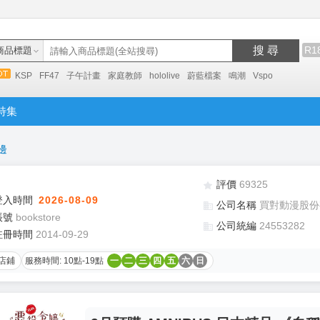
搜 尋
R1
商品標題
KSP
FF47
子午計畫
家庭教師
hololive
蔚藍檔案
鳴潮
Vspo
特集
邊
評價
69325
登入時間
2026-08-09
公司名稱
買對動漫股份
帳號
bookstore
公司統編
24553282
註冊時間
2014-09-29
店鋪
服務時間: 10點-19點
一
二
三
四
五
六
日