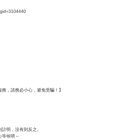
?gid=3104440
服務，請務必小心，避免受騙！】
別註明，沒有則反之。
心等候唷～