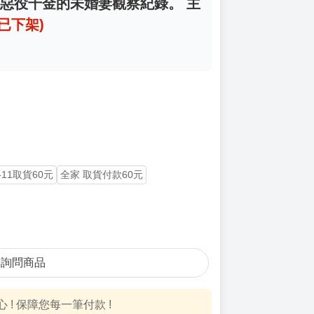
自稱惡役千金的未婚妻觀察紀錄。 主
(已下架)
-11取貨60元
全家 取貨付款60元
詢問商品
! 保障您每一筆付款 !