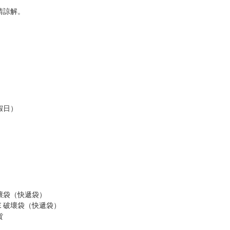
請諒解。
假日）
壞袋（快遞袋）
Ｅ破壞袋（快遞袋）
貨
）