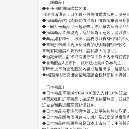
［一般商品］
◆有任何問題請聯繫客服。
用評價溝通者，日後將不再提供購書服務，請另
◆預購商品的出貨時間依出版社供貨情形會有所
◆不同月份商品可一起結帳，等訂單內所有商品
◆預購商品皆無現貨，商品圖為示意圖，請以實
◆商品如有缺件、瑕疵，請務必取貨3日內留言
◆書籍拆封無法更換及退貨(內頁印刷瑕疵例外)
書籍有問題請不要拆封，請私訊大廚協助。
◆逾期未取且訂單取消後三個工作天內未有任何
◆書籍贈品&上市日、依出版社最終公布為主。
有時會上市前更改贈品內容或延後出版，還請注
◆網路購物取貨後開箱時建議全程錄影拍照存證
［日本精品］
◆日本精品單筆滿NT$4,000須先支付 10% 
待買家收到訂單商品，確認品項數量無誤，並確
訂金金額將退回至買動漫錢包。
◆日本精品為受注代購性質，結單後恕無法取消
◆日本精品圖像僅供參考，設計及式樣請以實際
◆日本精品的標題月份是日本上市時間，不等於