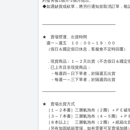
約發售後1個月-2個月抵台。
◆如遇缺貨或砍單，將另行通知並取消訂單，敬
━━━━━━━━━━━━━━━━━━
★ 賣場營運、出貨時間
週一～週五 １０：００～１９：００
（假日＆國定假日休息，客服會不定時回覆）
．現貨商品：１～２天出貨（不含假日＆國定
．已上市且非現貨商品：
－每週四～日下單者，於隔週五出貨
－每週一～三下單者，於隔週四出貨
━━━━━━━━━━━━━━━━━━
★ 賣場出貨方式
［１～２本書］三層氣泡布（２圈）＋ＰＥ破
［３～７本書］三層氣泡布（４～５圈）＋Ｐ
［８本以上］ 三層氣泡布（２圈）＋紙箱出
（另有加固紙箱賣場，如有需要可至賣場加購