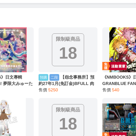
限制級商品
18
KS》日文專輯
【怨念事務所】預
《NMBOOKS》
預購
二段
am! 夢限大みゅーた
約27年1月(免訂金)BFULL 肉
GRANBLUE FA
單曲「これはぼくたち
感少女 前面座位的調皮女孩 桐
售價
5250
想 第40彈 角色歌C
售價
540
すじ」BD限定盤
谷愛季 1/6 0906
」フェザー (斉藤
ドル (羽多野渉) 
限制級商品
18