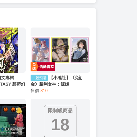
日文專輯
【小凜社】《免訂
一般預購
NTASY 碧藍幻
金》勝利女神：妮姬
D「Soleil
Vol.5241~5243 桃樂絲：機緣
售價
310
壮馬)、ラン
巧遇 伊萊格 迪塞爾 牌套卡套包
附序號
限制級商品
18