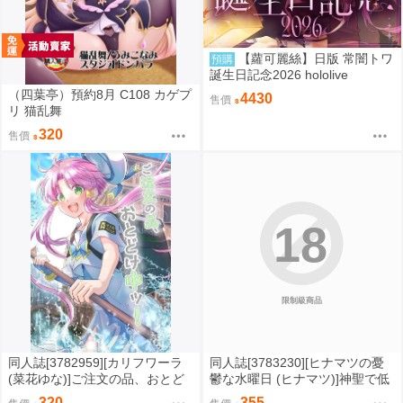
【蘿可麗絲】日版 常闇トワ
預購
誕生日記念2026 hololive
（四葉亭）預約8月 C108 カゲプ
4430
售價
リ 猫乱舞
320
售價
18
限制級商品
同人誌[3782959][カリフワーラ
同人誌[3783230][ヒナマツの憂
(菜花ゆな)]ご注文の品、おとど
鬱な水曜日 (ヒナマツ)]神聖で低
け中ッ (ARIA)
俗で行こう (SHY靦腆英雄)
320
355