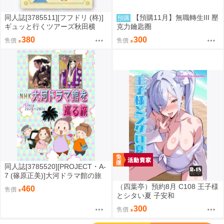
同人誌[3785511][フフドリ (柊)]
【預購11月】無職轉生III 壓
預購
ギュッと行くツアーズ秋田横
克力鑰匙圈
手・門司港小倉・南足柄の旅～
380
300
售價
售價
スパドク・K2原画展の旅 (其他)
同人誌[3785520][PROJECT・A-
7 (篠原正美)]大河ドラマ館の旅
(其他)
（四葉亭）預約8月 C108 王子様
460
售價
とシタい夏 子安和
300
售價