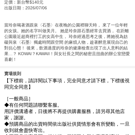
定價：新台幣$140元
出版日期：2026/07/06
當玲奈喝著酒跟泉〈石墨〉在夜晚的公園裡聊天時， 來了一位年輕
的女孩。她的名字叫做美月。 她是玲奈跟石墨經常去買酒， 在距離
公園最近超商裡打工的女高中生， 玲奈經過思考之後，將她視為妨
礙與泉〈石墨〉獨處時間跟空間 的麻煩人物，趁著醉意展現自己的
對抗心態！ 後來，飲酒過度的玲奈的健康檢查出現了出人意料的結
果…？ KOWAI？KAWAII！與女社長之間的秘密且扭曲的辦公室戀愛
喜劇！
賣場規則