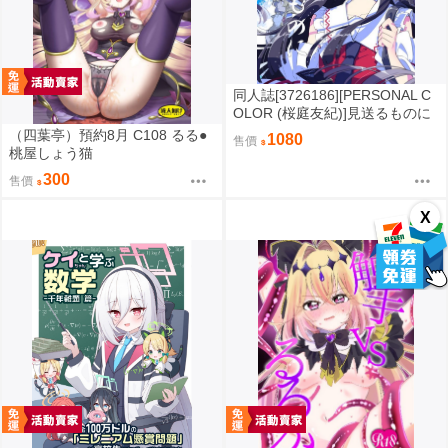
同人誌[3726186][PERSONAL C
OLOR (桜庭友紀)]見送るものに
【特典】 (東方Perfect )
（四葉亭）預約8月 C108 るる●
1080
售價
桃屋しょう猫
300
售價
X