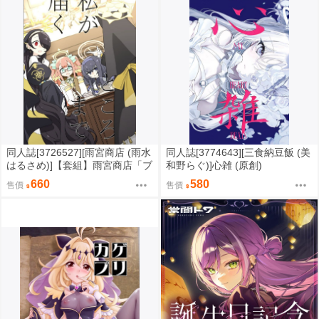
同人誌[3726527][雨宮商店 (雨水
同人誌[3774643][三食納豆飯 (美
はるさめ)]【套組】雨宮商店「ブ
和野らぐ)]心雑 (原創)
ルアカ本」セット (蔚藍檔案)
660
580
售價
售價