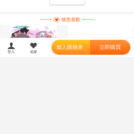
猜您喜歡
';
加入購物車
立即購買
登入
追蹤
同人誌[3772391][ひとやすみハ
ンバーグ (あん澤)]この妄想が止
まらない (絕區零)
【怨念事務所】預購 1
預購
訂金
325
售價
2月(需訂金)角川 虎與龍 TIGER×
DRAGON! 20週年紀念 B4藝術複
6420
售價
製畫畫框 0905