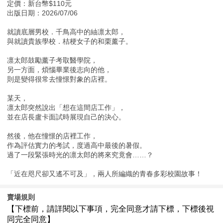
定價：新台幣$110元
出版日期：2026/07/06
就讀底層男校．千鳥高中的紬凛太郎，
與就讀貴族學校．桔梗女子的和栗薰子。
凛太郎鼓勵薰子考取醫學院，
另一方面，煩惱畢業後志向的他，
則是變得很常去憧憬對象的店裡。
某天，
凛太郎突然說出「想在這間店工作」，
並在店長盧卡面試時展現自己的決心。
然後，他在憧憬的店裡工作，
作為評估實力的考試，度過高中最後的暑假。
過了一段緊張時光的凛太郎的將來究竟會……？
「近在咫尺卻又遙不可及」，兩人所編織的青春多彩校園故事！
賣場規則