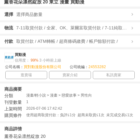
薰香花朵凛然綻放 20 東立 漫畫 買動漫
選擇
選擇商品數量
物流
7-11取貨付款 / 全家、OK、萊爾富取貨付款 / 7-11純取貨 / 全家、OK、萊爾富純取貨 / 宅配/快遞 /
付款
取貨付款 / ATM轉帳 / 超商條碼繳費 / 帳戶餘額付款 /
買動漫
信用度：
99%
3 小時前上線
公司名稱：
買對動漫股份有限公司
公司統編：
24553282
逛賣場
賣家介紹
私訊賣家
商品摘要
分類
漫畫/輕小說 > 漫畫 > 戀愛故事 > 男性向
刊登數量
1
上架時間
2026-07-06 17:42:42
購買條件
使用超商取貨付款：負評≦1分 超商未取貨≦1次 未完成交易≦1次
商品詳情
薰香花朵凛然綻放 20