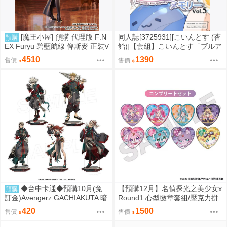
[魔王小屋] 預購 代理版 F:N
同人誌[3725931][こいんとす (杏
預購
EX Furyu 碧藍航線 俾斯麥 正裝V
飴)]【套組】こいんとす「ブルア
er.
カ本」セット (蔚藍檔案)
4510
1390
售價
售價
◆台中卡通◆預購10月(免
【預購12月】名偵探光之美少女x
預購
訂金)Avengerz GACHIAKUTA 暗
Round1 心型徽章套組/壓克力拼
黑東方色彩 壓克力立牌 5種分售
圖鑰匙圈套組
420
1500
售價
售價
0814