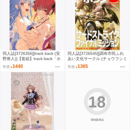
同人誌[3726356][track back (安
同人誌[3726545][調布市民ふれ
野将人)]【套組】track back「ホ
あい文化サークル (チョウフシミ
ロライブ本」セット (hololive )
ン)]【套組】調布市民ふれあい文
1440
1365
售價
售價
化サークル「アジョシ・ホシ
ノ」セット (蔚藍檔案)
18
限制級商品