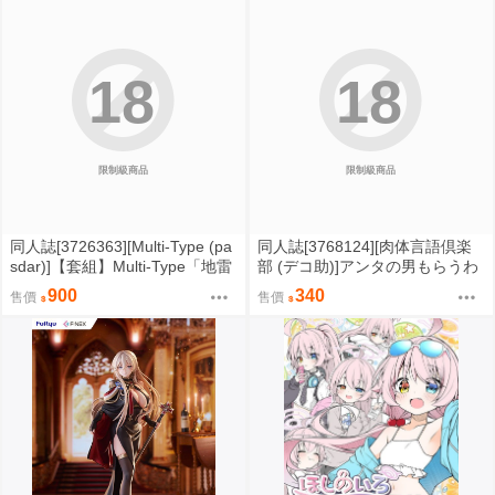
18
18
限制級商品
限制級商品
同人誌[3726363][Multi-Type (pa
同人誌[3768124][肉体言語倶楽
sdar)]【套組】Multi-Type「地雷
部 (デコ助)]アンタの男もらうわ
系彼女はいかがですか」セット
よ (吊帶襪天使)
900
340
售價
售價
(原創)