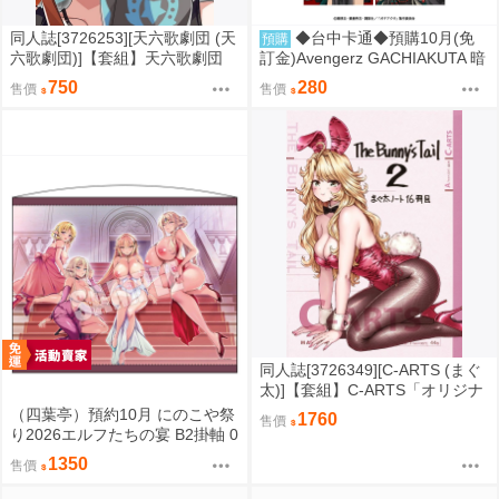
同人誌[3726253][天六歌劇団 (天
◆台中卡通◆預購10月(免
預購
六歌劇団)]【套組】天六歌劇団
訂金)Avengerz GACHIAKUTA 暗
「ウマ娘本」セット (Uma娘)
黑東方色彩 明信片5入套組 0814
750
280
售價
售價
同人誌[3726349][C-ARTS (まぐ
太)]【套組】C-ARTS「オリジナ
ル本」セット (原創)
（四葉亭）預約10月 にのこや祭
1760
售價
り2026エルフたちの宴 B2掛軸 0
829
1350
售價