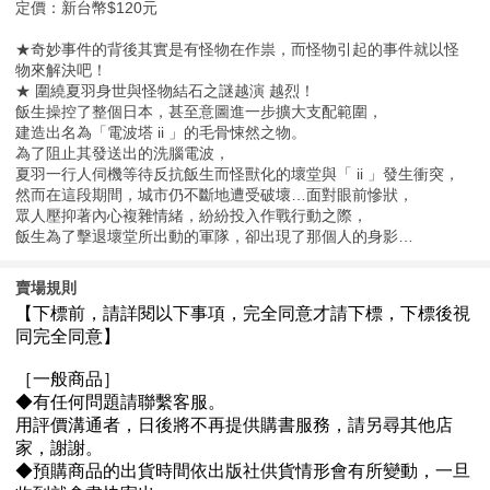
定價：新台幣$120元
★奇妙事件的背後其實是有怪物在作祟，而怪物引起的事件就以怪
物來解決吧！
★ 圍繞夏羽身世與怪物結石之謎越演 越烈！
飯生操控了整個日本，甚至意圖進一步擴大支配範圍，
建造出名為「電波塔 ii 」的毛骨悚然之物。
為了阻止其發送出的洗腦電波，
夏羽一行人伺機等待反抗飯生而怪獸化的壞堂與「 ii 」發生衝突，
然而在這段期間，城市仍不斷地遭受破壞…面對眼前慘狀，
眾人壓抑著內心複雜情緒，紛紛投入作戰行動之際，
飯生為了擊退壞堂所出動的軍隊，卻出現了那個人的身影…
賣場規則