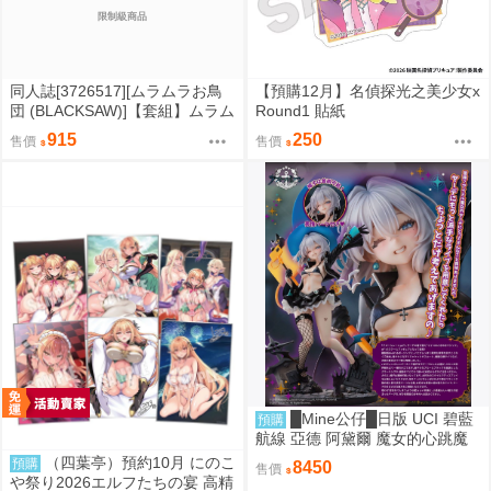
限制級商品
同人誌[3726517][ムラムラお鳥
【預購12月】名偵探光之美少女x
団 (BLACKSAW)]【套組】ムラム
Round1 貼紙
ラお鳥団「ブルアカ本」セット
915
250
售價
售價
(蔚藍檔案)
█Mine公仔█日版 UCI 碧藍
預購
航線 亞德 阿黛爾 魔女的心跳魔
法 1/6 PVC D9279
（四葉亭）預約10月 にのこ
預購
8450
售價
や祭り2026エルフたちの宴 高精