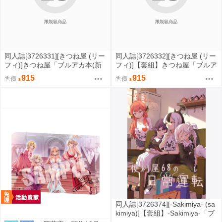
限制級商品
限制級商品
同人誌[3726331][きつね屋 (リー
同人誌[3726332][きつね屋 (リー
フィ)]きつね屋「ブルアカ本(新
フィ)]【套組】きつね屋「ブルア
刊特典付)」セット【特典】 (蔚
カ本」セット (蔚藍檔案)
915
915
售價
售價
藍檔案)
同人誌[3726374][-Sakimiya- (sa
kimiya)]【套組】-Sakimiya-「ブ
ルアカ本」セット (蔚藍檔案)