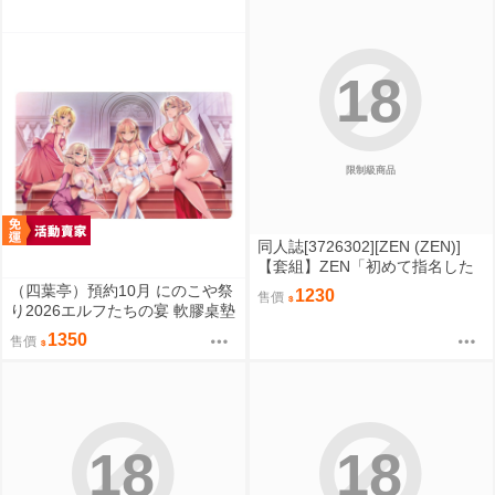
18
限制級商品
同人誌[3726302][ZEN (ZEN)]
【套組】ZEN「初めて指名した
相手はクラスメイトの問題転校
（四葉亭）預約10月 にのこや祭
1230
售價
生だった件」セット (原創)
り2026エルフたちの宴 軟膠桌墊
0829
1350
售價
18
18