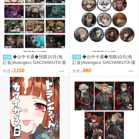
◆台中卡通◆預購10月(免
◆台中卡通◆預購10月(免
預購
預購
訂金)Avengerz GACHIAKUTA 場
訂金)Avengerz GACHIAKUTA 場
面寫真 大型透明卡片收藏集 中盒
面寫真 胸章 徽章收藏集 中盒 08
1150
980
售價
售價
0814
14