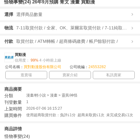
怪物事變(24) 26年9月預購 青文 漫畫 買動漫
選擇
選擇商品數量
物流
7-11取貨付款 / 全家、OK、萊爾富取貨付款 / 7-11純取貨 / 全家、OK、萊爾富純取貨 / 宅配/快遞 /
付款
取貨付款 / ATM轉帳 / 超商條碼繳費 / 帳戶餘額付款 /
買動漫
信用度：
99%
4 小時前上線
公司名稱：
買對動漫股份有限公司
公司統編：
24553282
逛賣場
賣家介紹
私訊賣家
商品摘要
分類
漫畫/輕小說 > 漫畫 > 靈異/神怪
刊登數量
1
上架時間
2026-07-06 16:15:27
購買條件
使用超商取貨付款：負評≦1分 超商未取貨≦1次 未完成交易≦1次
商品詳情
怪物事變(24)