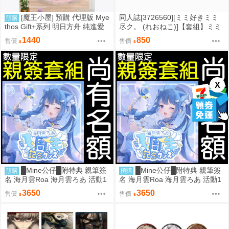
[魔王小屋] 預購 代理版 Mye
同人誌[3726560][ミミ好きミミ
預購
thos Gift+系列 明日方舟 純進愛
尽ク。 (れおねこ)]【套組】ミミ
雅法拉 後來的故事Ver·
好きミミ尽ク。「ブルアカ本」
1440
850
售價
售價
セット (蔚藍檔案)
X
█Mine公仔█附特典 親筆簽
█Mine公仔█附特典 親筆簽
預購
預購
名 海月雲Roa 海月雲ろあ 活動1
名 海月雲Roa 海月雲ろあ 活動1
周年記念 一週年紀念套組 直筆
周年記念 一週年紀念套組 直筆
3650
3650
售價
售價
親簽 娃娃 壓克力板
親簽 娃娃 壓克力板