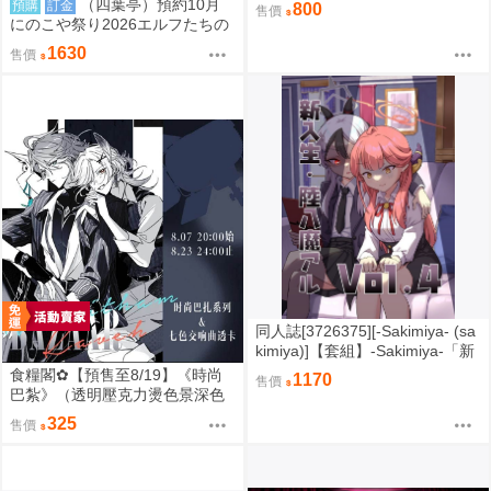
（四葉亭）預約10月
預購
訂金
800
售價
にのこや祭り2026エルフたちの
宴 複製簽名 壓克力磚 0829
1630
售價
同人誌[3726375][-Sakimiya- (sa
kimiya)]【套組】-Sakimiya-「新
入生.陸八魔アル」セット (蔚藍
食糧閣✿【預售至8/19】《時尚
1170
售價
檔案)
巴紮》（透明壓克力燙色景深色
紙&透卡書籤、大正反光徽章&白
325
售價
瓷底雙面小卡、雙面對裱白瓷逆
向拍立得&透光紙夾菲林膠片）原
神／艾爾海森／卡維／海維／知