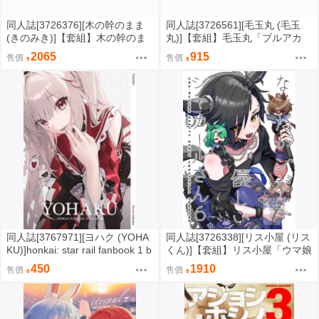
同人誌[3726376][木の幹のまま
同人誌[3726561][毛玉丸 (毛玉
(きのみき)]【套組】木の幹のま
丸)]【套組】毛玉丸「ブルアカ
ま「ブルアカ本」セット (蔚藍檔
本」セット (蔚藍檔案)
2065
915
售價
售價
案)
同人誌[3767971][ヨハク (YOHA
同人誌[3726338][リス小屋 (リス
KU)]honkai: star rail fanbook 1 b
くん)]【套組】リス小屋「ウマ娘
y yohaku (崩壞星穹鐵道 )
本」セット (Uma娘)
450
1910
售價
售價