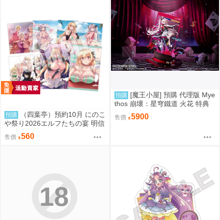
妙／同人／邦比的蜂房
[魔王小屋] 預購 代理版 Mye
預購
thos 崩壞：星穹鐵道 火花 特典
版
（四葉亭）預約10月 にのこ
預購
5900
售價
や祭り2026エルフたちの宴 明信
片套組 0829
560
售價
18