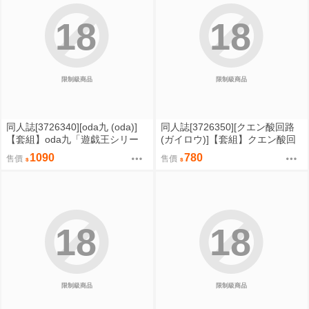
18
18
限制級商品
限制級商品
同人誌[3726340][oda九 (oda)]
同人誌[3726350][クエン酸回路
【套組】oda九「遊戯王シリー
(ガイロウ)]【套組】クエン酸回
ズ」セット (遊戲王)
路「ブルアカ本」セット (蔚藍檔
1090
780
售價
售價
案)
18
18
限制級商品
限制級商品