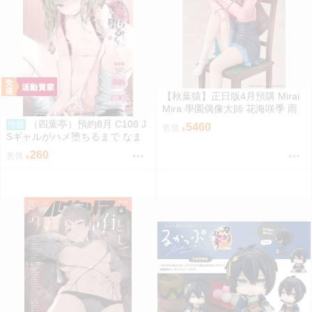
【秋葉猿】正日版4月預購 Mirai
Mira 學園偶像大師 花海咲季 雨
後鳶尾花 特訓前 1/7 PVC 完成品
（四葉亭）預約8月 C108 J
預購
5460
售價
Sギャルがハメ堕ちるまで なま
もななせ
260
售價