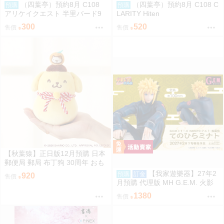
（四葉亭）預約8月 C108
（四葉亭）預約8月 C108 C
預購
預購
アリケイクエスト 半里バード9
LARITY Hiten
300
520
售價
售價
【秋葉猿】正日版12月預購 日本
郵便局 郵局 布丁狗 30周年 おも
ちもちもちマスコット 吊飾
【我家遊樂器】27年2
預購
訂金
920
售價
月預購 代理版 MH G.E.M. 火影
忍者 疾風傳 掌上系列 波風湊
1380
售價