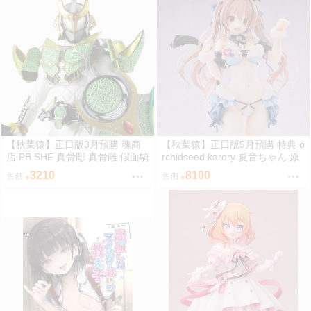
【秋葉猿】正日版3月預購 魂商
【秋葉猿】正日版5月預購 特典 o
店 PB SHF 真骨彫 真骨雕 假面騎
rchidseed karory 夏音ちゃん 原
士 鎧武 斬月 哈密瓜
畫 1/6 PVC 完成品
3210
8100
售價
售價