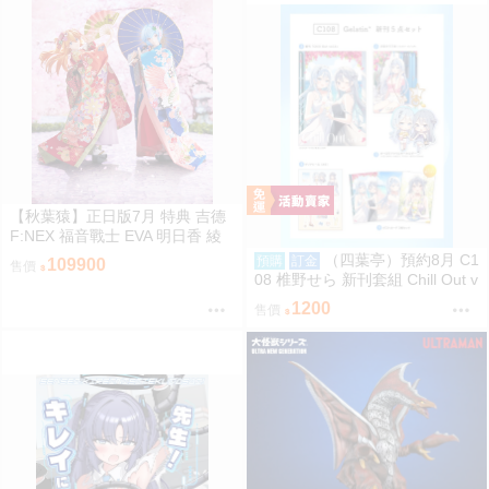
【秋葉猿】正日版7月 特典 吉德
F:NEX 福音戰士 EVA 明日香 綾
波零 日本人形 1/4 PVC 完成品
（四葉亭）預約8月 C1
預購
訂金
109900
售價
套組
08 椎野せら 新刊套組 Chill Out v
ol.4
1200
售價