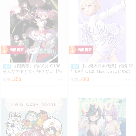
（四葉亭）預約8月 C108
【小河馬日本代購】預購 26
預購
預購
そんなのまどかが許さない【特
年09月 C108 Hololive はじめの
典付】 ゲッチュんち
一歩め! 繪師:阿古わざき
350
480
售價
售價