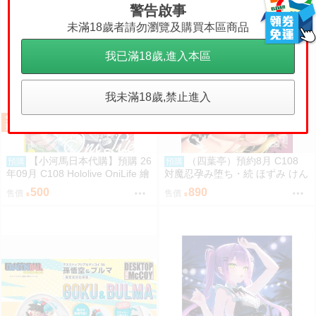
警告啟事
未滿18歲者請勿瀏覽及購買本區商品
我已滿18歲,進入本區
我未滿18歲,禁止進入
【小河馬日本代購】預購 26
（四葉亭）預約8月 C108
預購
預購
年09月 C108 Hololive OniLife 繪
対魔忍孕み堕ち・続 ほずみ けん
師:HAGE
じ
500
890
售價
售價