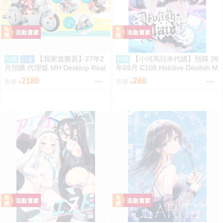
【我家遊樂器】27年2
【小河馬日本代購】預購 26
預購
訂金
預購
月預購 代理版 MH Desktop Real
年09月 C108 Hololive Devilish M
McCoy 七龍珠 06 孫悟空&布瑪
aid 繪師:にゃろめ
2180
260
售價
售價
限定復刻版