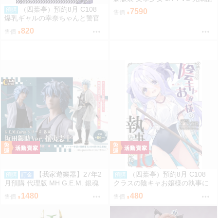
（四葉亭）預約8月 C108
預購
7590
售價
爆乳ギャルの幸奈ちゃんと警官
コスエッチ 新刊套組 猫耳と黒マ
820
售價
スク
【我家遊樂器】27年2
（四葉亭）預約8月 C108
預購
訂金
預購
月預購 代理版 MH G.E.M. 銀魂
クラスの陰キャお嬢様の執事に
坂田銀時 攘夷志士
なりました10 ひづき夜宵
1480
480
售價
售價