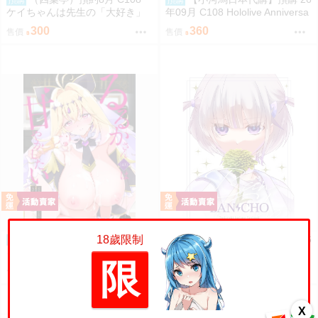
ケイちゃんは先生の「大好き」
年09月 C108 Hololive Anniversa
に弱い morito
ry 繪師:etomato
300
360
售價
售價
18歲限制
（四葉亭）預約8月 C108
【小河馬日本代購】預購 26
預購
預購
るるかさん(43)は甘やかしたい
年09月 C108 Hololive BAN-CHO
限
もずや紫
繪師:めりる こまひと
300
480
售價
售價
X