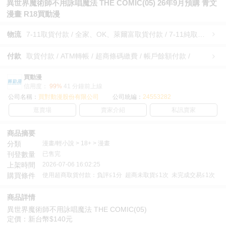
異世界魔術師不用詠唱魔法 THE COMIC(05) 26年9月預購 青文
漫畫 R18買動漫
物流
7-11取貨付款 / 全家、OK、萊爾富取貨付款 / 7-11純取貨 / 全家、OK、萊爾富純取貨 / 宅配/快遞 /
付款
取貨付款 / ATM轉帳 / 超商條碼繳費 / 帳戶餘額付款 /
買動漫
信用度：
99%
41 分鐘前上線
公司名稱：
買對動漫股份有限公司
公司統編：
24553282
逛賣場
賣家介紹
私訊賣家
商品摘要
分類
漫畫/輕小說 > 18+ > 漫畫
刊登數量
已售完
上架時間
2026-07-06 16:02:25
購買條件
使用超商取貨付款：負評≦1分 超商未取貨≦1次 未完成交易≦1次
商品詳情
異世界魔術師不用詠唱魔法 THE COMIC(05)
定價：新台幣$140元