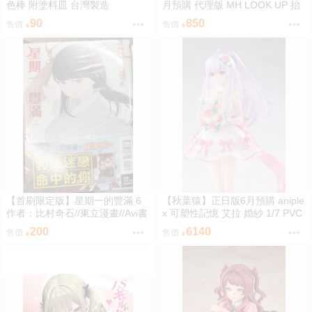
色棒 附塗料皿 台灣製造
月預購 代理版 MH LOOK UP 抬
頭系列 刀劍亂舞ONLINE 加州清
90
850
售價
售價
光
【首刷限定版】星期一的豐滿 6
【秋葉猿】正日版6月預購 aniple
作者：比村奇石//東立漫畫//Avi書
x 可塑性記憶 艾拉 婚紗 1/7 PVC
店
完成品
200
6140
售價
售價