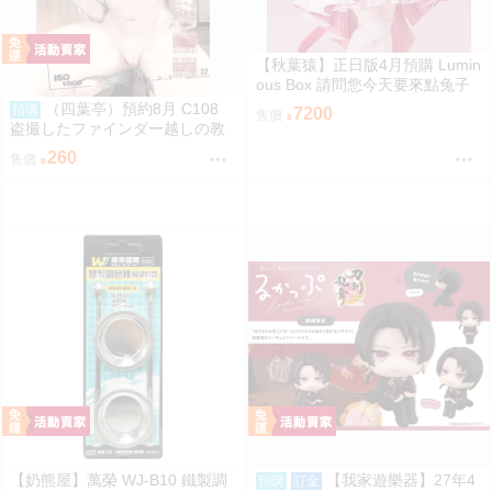
【秋葉猿】正日版4月預購 Lumin
ous Box 請問您今天要來點兔子
嗎？ 保登心愛 禮服 1/7 PVC 完
（四葉亭）預約8月 C108
預購
7200
售價
成品
盗撮したファインダー越しの教
え子 なまもななせ
260
售價
【奶熊屋】萬榮 WJ-B10 鐵製調
【我家遊樂器】27年4
預購
訂金