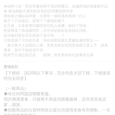
★由輕小說『異世界魔術師不用詠唱魔法』改編而成的漫畫版作品
★ 最強無敵不過有點好色的惡漢魔術師現身
與妖精之國結為同盟，任務告一個段落的勇者一行人，
做不了片刻喘息，就埋下了麻煩的種子。
在王都，亞多察覺到娜塔莉亞陷入危機，衝到了現場，
然後擊退了異端審問官，但不祥的陰影卻未因此消散，
這次輪到聖女菲亞莉絲下落不明……？
大致掌握了方向的亞多，與在他眼前露出柔嫩肌膚的聖女──
「像主教大人這樣的人物，竟然未經女性同意就霸王硬上弓…身為
勇者，我可不能坐視不管。」
既邪門又殘忍的亞多，「蹂躪」異世界的奇幻故事第五幕
賣場規則