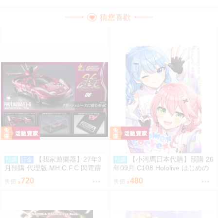
猜您喜歡
【我家遊樂器】27年3
【小河馬日本代購】預購 26
預購
訂金
預購
月預購 代理版 MH C.F.C 閃電霹
年09月 C108 Hololive はじめの
靂車 新世紀GPX 原始美洲豹Z-6
一歩め! 繪師:阿古わざき
720
480
售價
售價