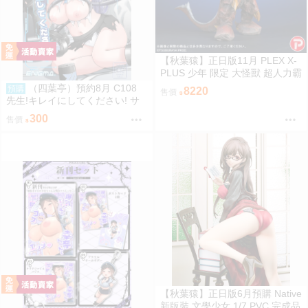
【秋葉猿】正日版11月 PLEX X-
PLUS 少年 限定 大怪獸 超人力霸
王 迪卡 迪迦 超古代鳥 美爾巴 少
（四葉亭）預約8月 C108
預購
8220
售價
限
先生!キレイにしてください! サ
メジマ
300
售價
【秋葉猿】正日版6月預購 Native
新版裝 文學少女 1/7 PVC 完成品