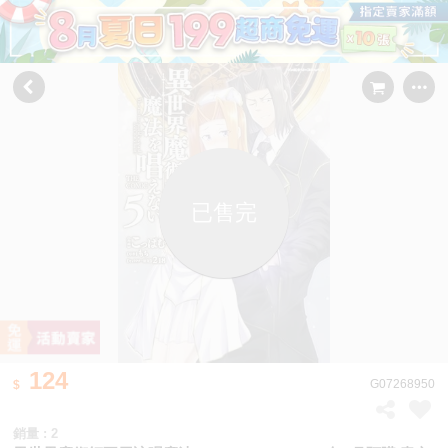
已售完
124
G07268950
銷量 : 2