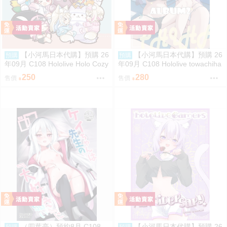
【小河馬日本代購】預購 26
【小河馬日本代購】預購 26
預購
預購
年09月 C108 Hololive Holo Cozy
年09月 C108 Hololive towachiha
Night 繪師:さめあんこ
album2 繪師:柊シン
250
280
售價
售價
（四葉亭）預約8月 C108
【小河馬日本代購】預購 26
預購
預購