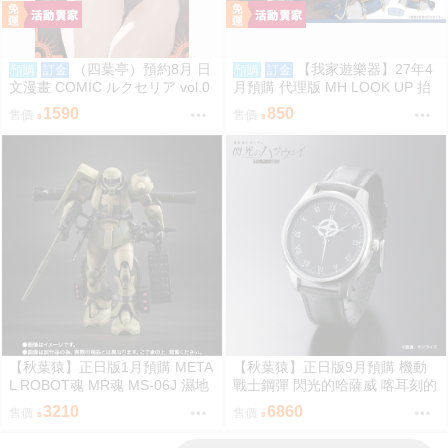
（四葉亭）預約8月 日
【我家遊樂器】27年4
預購
訂金
預購
訂金
文漫畫 COMIC ルクセリア vol.0
月預購 代理版 MH LOOK UP 抬
6 特典：B2掛軸、資料夾 あるぷ
頭系列 刀劍亂舞ONLINE 三日月
1590
850
售價
售價
宗近
【秋葉猿】正日版1月預購 META
【秋葉猿】正日版9月預購 機動
L ROBOT魂 MR魂 MS-06J 濕地
戰士鋼彈 閃光的哈薩威 喀耳刻的
帶戰用 薩克 MS MUSEUM
魔女 MAFTY 手錶 腕時計
3210
6860
售價
售價