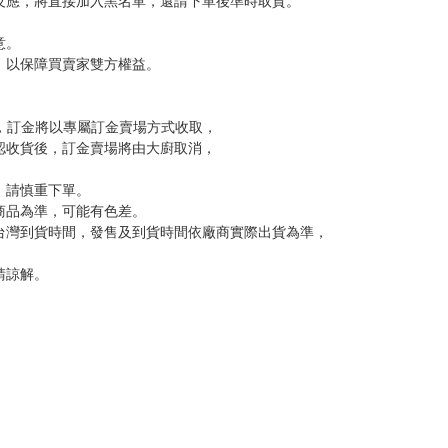
尋其他店家，謝謝。
變動，一旦收到就會盡快寄出。
到齊後一起發貨。
品為主。
反應，逾期不受理。
反應，將直接加入黑名單，還請下單後準時取貨。
意。
，以保障買賣家雙方權益。
訂金，訂金將以專屬訂金賣場方式收取，
認收貨後，訂金賣場將由大廚取消，
，請慎重下單。
商品為準，可能有色差。
台灣到貨時間，發售及到貨時間依廠商實際出貨為準，