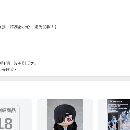
）
?gid=3104440
服務，請務必小心，避免受騙！】
別註明，沒有則反之。
心等候唷～