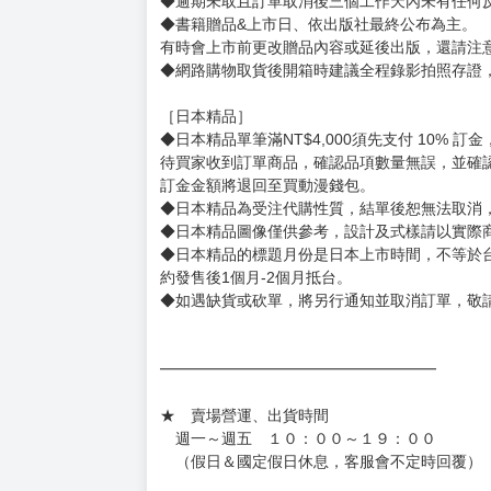
［一般商品］
◆有任何問題請聯繫客服。
用評價溝通者，日後將不再提供購書服務，請另
◆預購商品的出貨時間依出版社供貨情形會有所
◆不同月份商品可一起結帳，等訂單內所有商品
◆預購商品皆無現貨，商品圖為示意圖，請以實
◆商品如有缺件、瑕疵，請務必取貨3日內留言
◆書籍拆封無法更換及退貨(內頁印刷瑕疵例外)
書籍有問題請不要拆封，請私訊大廚協助。
◆逾期未取且訂單取消後三個工作天內未有任何
◆書籍贈品&上市日、依出版社最終公布為主。
有時會上市前更改贈品內容或延後出版，還請注
◆網路購物取貨後開箱時建議全程錄影拍照存證
［日本精品］
◆日本精品單筆滿NT$4,000須先支付 10% 
待買家收到訂單商品，確認品項數量無誤，並確
訂金金額將退回至買動漫錢包。
◆日本精品為受注代購性質，結單後恕無法取消
◆日本精品圖像僅供參考，設計及式樣請以實際
◆日本精品的標題月份是日本上市時間，不等於