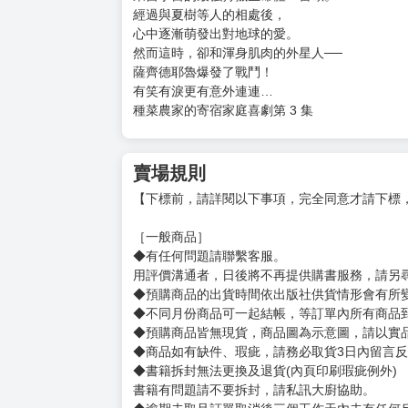
購買評價限制
使用超商取貨付款：負評≦1分 超商未取貨≦1
沙拉．自助餐 (03)
定價：新台幣$140元
★強力挑戰者出現！夏樹遇到生命危機
★女王降臨地球，又會帶來怎樣的變數
為了將地球的生命啃食殆盡，
來自宇宙的最強狩獵生命體・雷歐。
經過與夏樹等人的相處後，
心中逐漸萌發出對地球的愛。
然而這時，卻和渾身肌肉的外星人──
薩齊德耶魯爆發了戰鬥！
有笑有淚更有意外連連…
種菜農家的寄宿家庭喜劇第 3 集
賣場規則
【下標前，請詳閱以下事項，完全同意才請下標