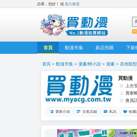
訪客，您好！
或
加入會員
首頁
動漫市集
新品預購
下殺
首頁
>
動漫市集
>
漫畫/輕小說
>
漫畫
>
其他類型
買動漫
上次
賣家
會員
賣家介紹
去逛店鋪
私訊
收藏