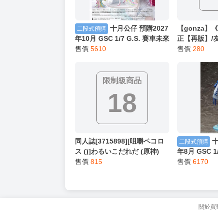
猜你喜歡
限
十月公仔 預購2027
【gonza】
二段式預購
年10月 GSC 1/7 G.S. 賽車未來
正【再版】/
15th Rhapsody 2010-2025
售價
5610
A5/200P黑
售價
280
0824
修正/商業單
來數位－クロエ
限制級商品
18