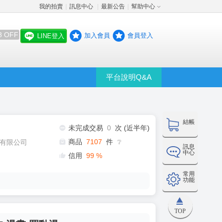
我的拍賣
訊息中心
最新公告
幫助中心
│
│
│
8 OFF
加入會員
會員登入
LINE登入
平台說明Q&A
結帳
未完成交易
0
次 (近半年)
商品
7107
件
有限公司
❔
訊息
中心
信用
99
%
常用
功能
TOP