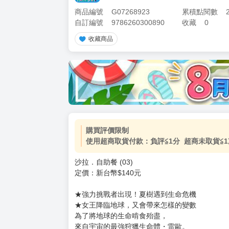
商品編號
G07268923
累積點閱數
自訂編號
9786260300890
收藏
0
收藏商品
加價購
( 共
1
件商品 )
(加購品) 買動漫★《$15元-
-
+