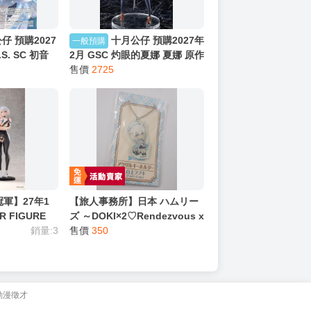
仔 預購2027
十月公仔 預購2027年
一般預購
.S. SC 初音
2月 GSC 灼眼的夏娜 夏娜 原作
 札幌公演Ver
版 無比例模型 0918
售價
2725