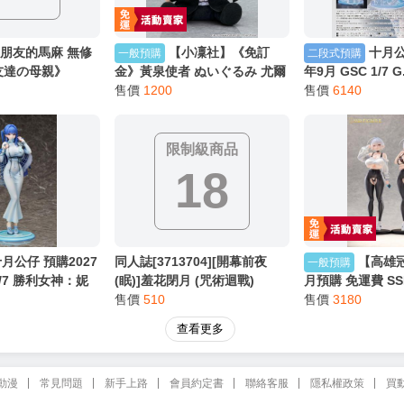
制級商品
18
《朋友的馬麻 無修
【小凜社】《免訂
十月公
一般預購
二段式預購
友達の母親》
金》黃泉使者 ぬいぐるみ 尤爾
年9月 GSC 1/7 G
白+2P彩色內頁/無
阿薩 毛絨布偶玩偶娃娃
售價
1200
未來交響樂 2025
售價
6140
行本◈黑市兔－未
0824
：KRE-004
限制級商品
18