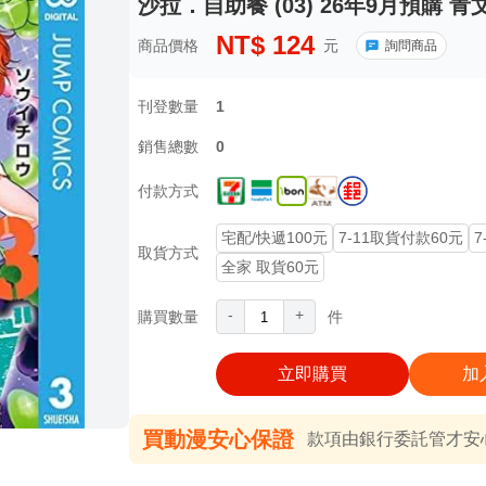
沙拉．自助餐 (03) 26年9月預購 青
NT$
124
商品價格
元
詢問商品
刊登數量
1
銷售總數
0
付款方式
宅配/快遞100元
7-11取貨付款60元
7
取貨方式
全家 取貨60元
-
+
購買數量
件
立即購買
加
買動漫安心保證
款項由銀行委託管才安心 