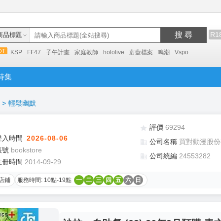
搜 尋
R1
商品標題
KSP
FF47
子午計畫
家庭教師
hololive
蔚藍檔案
鳴潮
Vspo
特集
>
輕鬆幽默
評價
69294
登入時間
2026-08-06
公司名稱
買對動漫股份
帳號
bookstore
公司統編
24553282
註冊時間
2014-09-29
店鋪
服務時間: 10點-19點
一
二
三
四
五
六
日