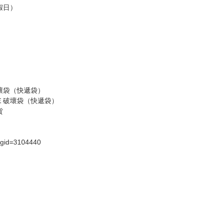
請諒解。
假日）
壞袋（快遞袋）
Ｅ破壞袋（快遞袋）
貨