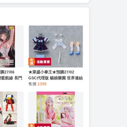
27/06
★萊盛小拳王★預購27/02
 碧藍航線 長門
GSC代理版 貓娘樂園 世界連結
816
黏土娃 服裝套組 香草 0816
售價
1099