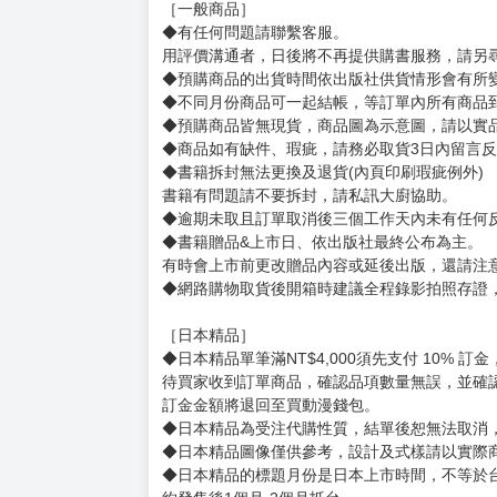
［一般商品］
◆有任何問題請聯繫客服。
用評價溝通者，日後將不再提供購書服務，請另
◆預購商品的出貨時間依出版社供貨情形會有所
◆不同月份商品可一起結帳，等訂單內所有商品
◆預購商品皆無現貨，商品圖為示意圖，請以實
◆商品如有缺件、瑕疵，請務必取貨3日內留言
◆書籍拆封無法更換及退貨(內頁印刷瑕疵例外)
書籍有問題請不要拆封，請私訊大廚協助。
◆逾期未取且訂單取消後三個工作天內未有任何
◆書籍贈品&上市日、依出版社最終公布為主。
有時會上市前更改贈品內容或延後出版，還請注
◆網路購物取貨後開箱時建議全程錄影拍照存證
［日本精品］
◆日本精品單筆滿NT$4,000須先支付 10% 
待買家收到訂單商品，確認品項數量無誤，並確
訂金金額將退回至買動漫錢包。
◆日本精品為受注代購性質，結單後恕無法取消
◆日本精品圖像僅供參考，設計及式樣請以實際
◆日本精品的標題月份是日本上市時間，不等於