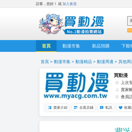
訪客，您好！
或
加入會員
首頁
動漫市集
新品預購
下殺
首頁
>
動漫市集
>
動漫精品
>
動漫周邊
>
其他周
買動漫
上次
賣家
會員
賣家介紹
去逛店鋪
私訊
收藏