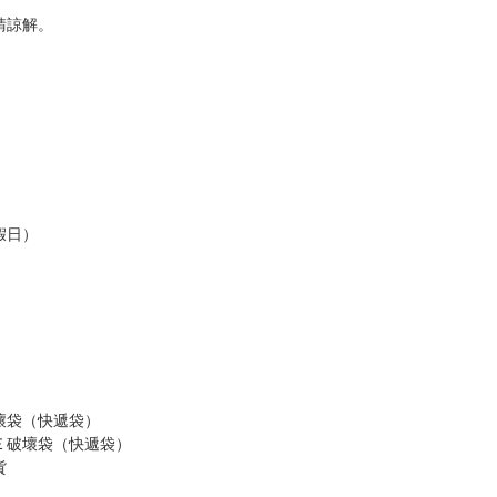
請諒解。
假日）
壞袋（快遞袋）
Ｅ破壞袋（快遞袋）
貨
）