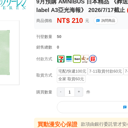
9月預購 AMNIBUS 日本精品 《葬送的
label A3亞光海報》 2026/7/17截止
NT$
210
商品價格
元
詢問商品
刊登數量
50
銷售總數
0
付款方式
宅配/快遞100元
7-11取貨付款60元
7
取貨方式
全家 取貨60元
-
+
購買數量
件
買動漫安心保證
款項由銀行委託管才安心 