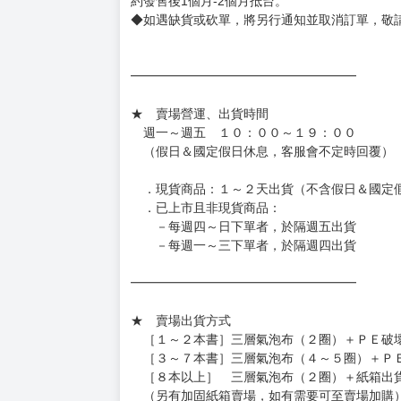
約發售後1個月-2個月抵台。
◆如遇缺貨或砍單，將另行通知並取消訂單，敬
━━━━━━━━━━━━━━━━━━
★ 賣場營運、出貨時間
週一～週五 １０：００～１９：００
（假日＆國定假日休息，客服會不定時回覆）
．現貨商品：１～２天出貨（不含假日＆國定
．已上市且非現貨商品：
－每週四～日下單者，於隔週五出貨
－每週一～三下單者，於隔週四出貨
━━━━━━━━━━━━━━━━━━
★ 賣場出貨方式
［１～２本書］三層氣泡布（２圈）＋ＰＥ破
［３～７本書］三層氣泡布（４～５圈）＋Ｐ
［８本以上］ 三層氣泡布（２圈）＋紙箱出
（另有加固紙箱賣場，如有需要可至賣場加購