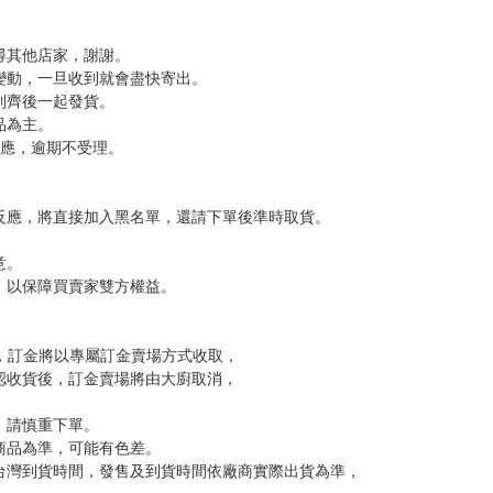
尋其他店家，謝謝。
變動，一旦收到就會盡快寄出。
到齊後一起發貨。
品為主。
反應，逾期不受理。
反應，將直接加入黑名單，還請下單後準時取貨。
意。
，以保障買賣家雙方權益。
訂金，訂金將以專屬訂金賣場方式收取，
認收貨後，訂金賣場將由大廚取消，
，請慎重下單。
商品為準，可能有色差。
台灣到貨時間，發售及到貨時間依廠商實際出貨為準，