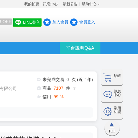
我的拍賣
訊息中心
最新公告
幫助中心
│
│
│
8 OFF
加入會員
會員登入
LINE登入
平台說明Q&A
結帳
未完成交易
0
次 (近半年)
商品
7107
件
有限公司
❔
訊息
中心
信用
99
%
常用
功能
TOP