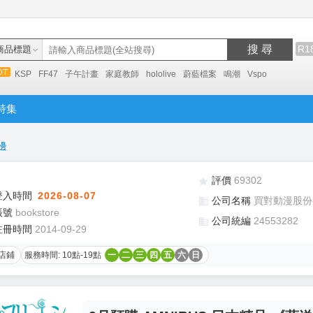
搜 尋
R1
商品標題
KSP
FF47
子午計畫
家庭教師
hololive
蔚藍檔案
鳴潮
Vspo
特集
邊
評價
69302
登入時間
2026-08-07
公司名稱
買對動漫股份
帳號
bookstore
公司統編
24553282
註冊時間
2014-09-29
店鋪
服務時間: 10點-19點
一
二
三
四
五
六
日