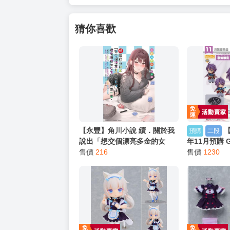
猜你喜歡
【永豐】角川小說 續．關於我
預購
二段
說出「想交個漂亮多金的女
年11月預購 G
友」後，懷有隱情的女生就找
售價
216
刀劍亂舞ONL
售價
1230
上門來一事。 (全新) 出版：
販
2026/07/22