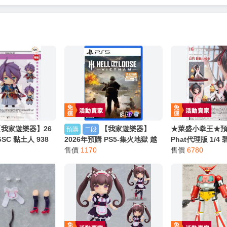
【我家遊樂器】26
【我家遊樂器】
★萊盛小拳王★預購
預購
二段
SC 黏土人 938
2026年預購 PS5-集火地獄 越
Phat代理版 1/4
INE 歌仙兼定 再
南 中文版
售價
1170
神子的牽心結緣 0
售價
6780