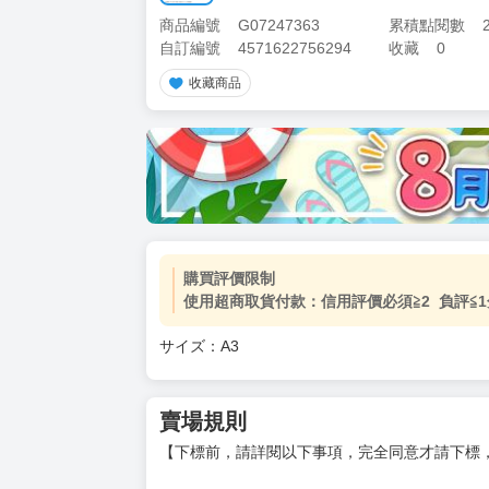
商品編號
G07247363
累積點閱數
自訂編號
4571622756294
收藏
0
收藏商品
購買評價限制
使用超商取貨付款：信用評價必須≧2 負評≦1
サイズ：A3
賣場規則
【下標前，請詳閱以下事項，完全同意才請下標