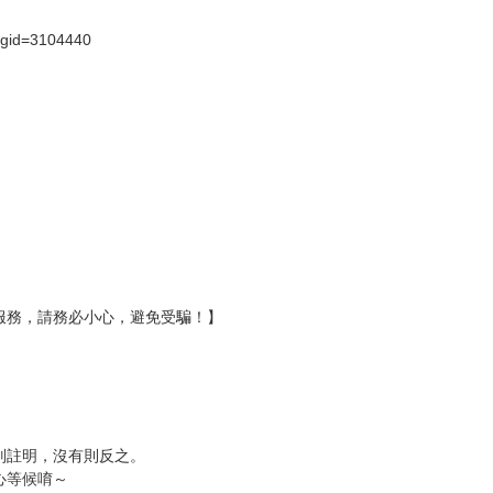
?gid=3104440
服務，請務必小心，避免受騙！】
別註明，沒有則反之。
心等候唷～