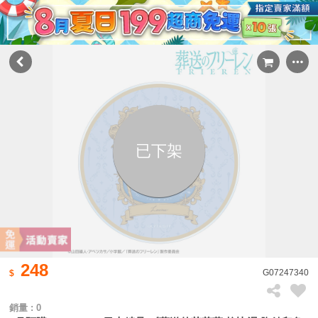
已下架
248
G07247340
銷量 : 0