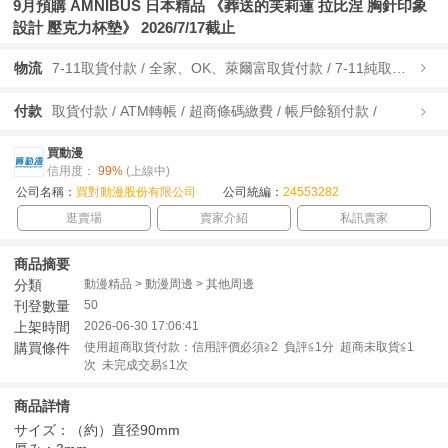
9月預購 AMNIBUS 日本精品 《葬送的芙莉蓮 拉比涅 胸針印象
設計 壓克力杯墊》 2026/7/17截止
物流
7-11取貨付款 / 全家、OK、萊爾富取貨付款 / 7-11純取貨 / 全家、OK、萊爾富純取貨 / 宅配/快遞 /
付款
取貨付款 / ATM轉帳 / 超商條碼繳費 / 帳戶餘額付款 /
買動漫
信用度：
99%
(上線中)
公司名稱：
買對動漫股份有限公司
公司統編：
24553282
逛賣場
賣家介紹
私訊賣家
商品摘要
分類
動漫精品 > 動漫周邊 > 其他周邊
刊登數量
50
上架時間
2026-06-30 17:06:41
購買條件
使用超商取貨付款：信用評價必須≧2 負評≦1分 超商未取貨≦1
次 未完成交易≦1次
商品詳情
サイズ：（約）直径90mm