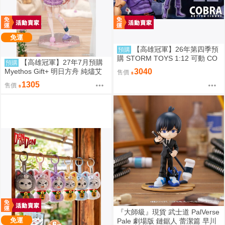
免運
【高雄冠軍】26年第四季預
預購
購 STORM TOYS 1:12 可動 CO
【高雄冠軍】27年7月預購
預購
BRA 眼鏡蛇 免訂金0825
Myethos Gift+ 明日方舟 純燼艾
3040
售價
雅法拉 後來的故事Ver 1/8 1011
1305
售價
『大師級』現貨 武士道 PalVerse
免運
Pale 劇場版 鏈鋸人 蕾潔篇 早川