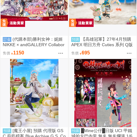
(代購本部)勝利女神：妮姬
【高雄冠軍】27年4月預購
訂金
預購
NIKKE × andGALLERY Collabor
APEX 明日方舟 Cuties 系列 Q版
ation Café season4 期間數量限
龍舌蘭 免訂金1002
1150
695
售價
售價
定合作物販 8.27結單
[魔王小屋] 預購 代理版 GS
█Mine公仔█日版 UCI 甲鐵
預購
預購
C 蔚藍檔案 Blue Archive G.S. Co
城的卡巴內里 無名 無名爛漫 1/6