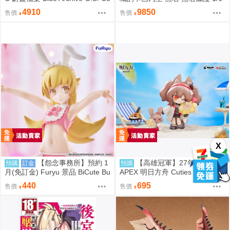
llection 渚 ～花香微笑～
PVC D9246
4910
9850
售價
售價
X
【怨念事務所】預約 1
【高雄冠軍】27年4月預購
預購
訂金
預購
月(免訂金) Furyu 景品 BiCute Bu
APEX 明日方舟 Cuties 系列 Q版
nnies 物語系列 忍野忍 兔女郎 09
安潔莉娜 免訂金1002
440
695
售價
售價
06