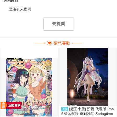
詢問商品
還沒有人提問
去提問
猜您喜歡
[魔王小屋] 預購 代理版 Pha
預購
t! 碧藍航線 奇爾沙治 Springtime