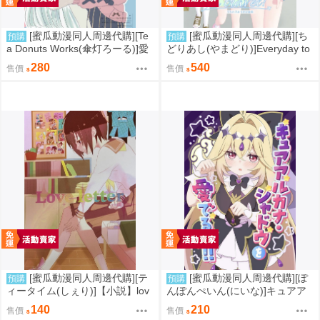
[蜜瓜動漫同人周邊代購][Te
[蜜瓜動漫同人周邊代購][ち
預購
預購
a Donuts Works(傘灯ろーる)]愛
どりあし(やまどり)]Everyday to
がなくちゃ(彩虹社)(同人誌)
travel!(同人誌)
280
540
售價
售價
[蜜瓜動漫同人周邊代購][テ
[蜜瓜動漫同人周邊代購][ぽ
預購
預購
ィータイム(しぇり)]【小説】lov
んぽんぺいん(にいな)]キュアア
eletter(2.5次元的誘惑)(同人誌)
ルカナ・シャドウを愛でる本!(キ
140
210
售價
售價
ミとアイドル光之美少女♪、Yes!