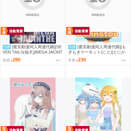
限制級商品
限制級商品
[蜜瓜動漫同人周邊代購][SE
[蜜瓜動漫同人周邊代購][も
預購
預購
VEN TAILS(福犬)]MEGA JACINT
ぎもぎマーモット(にと)]とにか
HE(寶可夢)(同人誌)
く脱ぎたいジョンストン(艦隊收
280
230
售價
售價
藏)(同人誌)