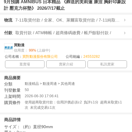
9月預購 AMNIBUS 日本精品 《葬送的芙莉蓮 康涅 胸針印象設
計 壓克力杯墊》 2026/7/17截止
物流
7-11取貨付款 / 全家、OK、萊爾富取貨付款 / 7-11純取貨 / 全家、OK、萊爾富純取貨 / 宅配/快遞 /
付款
取貨付款 / ATM轉帳 / 超商條碼繳費 / 帳戶餘額付款 /
買動漫
信用度：
99%
(上線中)
公司名稱：
買對動漫股份有限公司
公司統編：
24553282
逛賣場
賣家介紹
私訊賣家
商品摘要
分類
動漫精品 > 動漫周邊 > 其他周邊
刊登數量
50
上架時間
2026-06-30 17:06:41
購買條件
使用超商取貨付款：信用評價必須≧2 負評≦1分 超商未取貨≦1
次 未完成交易≦1次
商品詳情
サイズ：（約）直径90mm