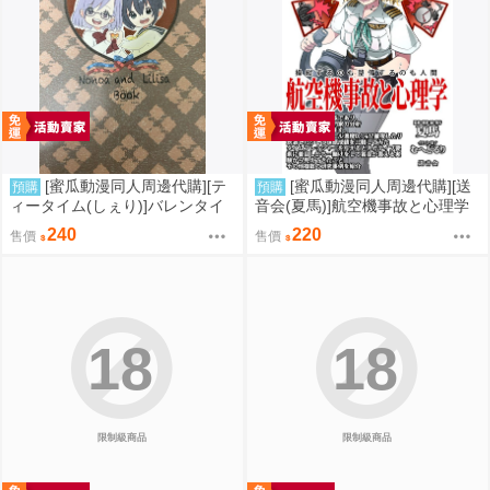
[蜜瓜動漫同人周邊代購][テ
[蜜瓜動漫同人周邊代購][送
預購
預購
ィータイム(しぇり)]バレンタイ
音会(夏馬)]航空機事故と心理学
ンデーキッス(2.5次元的誘惑)(同
(同人誌)
240
220
售價
售價
人誌)
18
18
限制級商品
限制級商品