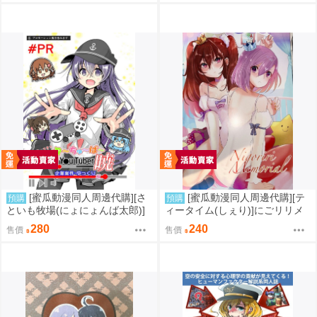
光之美少女5)(同人誌)
[蜜瓜動漫同人周邊代購][さ
[蜜瓜動漫同人周邊代購][テ
預購
預購
といも牧場(にょにょんば太郎)]
ィータイム(しぇり)]にごリリメ
帰ってきた ゆ～ちゅ～ば～
モリアル(2.5次元的誘惑)(同人
280
240
售價
售價
暁 企業案件・ゆっくり編(艦隊
誌)
收藏)(同人誌)