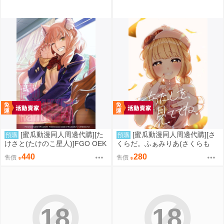
[蜜瓜動漫同人周邊代購][た
[蜜瓜動漫同人周邊代購][さ
預購
預購
けさと(たけのこ星人)]FGO OEK
くらだ。ふぁみりあ(さくらも
AKI Random5(FGO)(同人誌)
ち)]あたしを、見ててね。(學園
440
280
售價
售價
偶像大師)(同人誌)
18
18