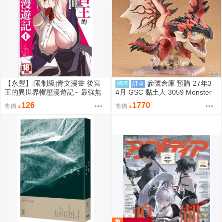
【永豐】[限制級]青文漫畫 後宮
參號倉庫 預購 27年3-
預購
訂金
王的異世界輾壓漫遊記～最強無
4月 GSC 黏土人 3059 Monster
雙的大叔將全種族納為妻子 1 (全
Hunter 魔物獵人 火龍 雄火龍 9/7
126
1770
售價
售價
新) 出版：2026/08