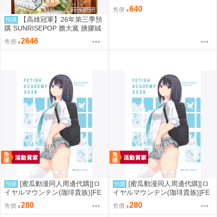
秋
640
售價
【高雄冠軍】26年第三季預
預購
購 SUNRISEPOP 膽大黨 搪膠絨
毛 晴天娃娃 6入盲盒套組 免運 0
2646
售價
819
[蜜瓜動漫同人周邊代購][ロ
[蜜瓜動漫同人周邊代購][ロ
預購
預購
イヤルマウンテン(珈琲貴族)]FE
イヤルマウンテン(珈琲貴族)]FE
TISH ACADEMY【メロン限定
TISH ACADEMY(同人誌)
280
280
售價
售價
特典付】(同人誌)