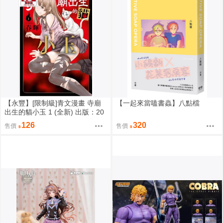
【永豐】[限制級]青文漫畫 寺廟
【一起來當嗑書蟲】八點檔
出生的貓小玉 1 (全新) 出版：20
26/08
126
320
售價
售價