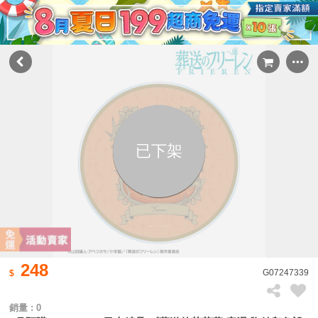
已下架
248
G07247339
銷量 : 0