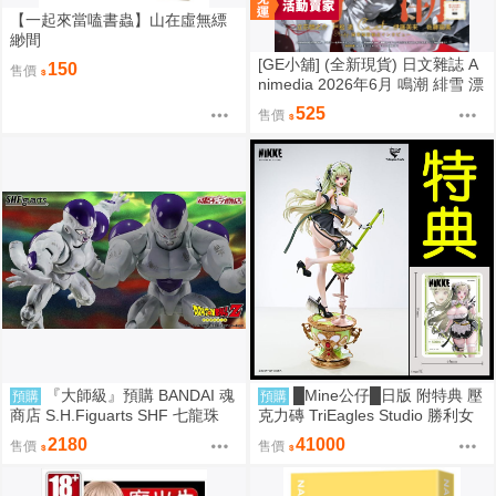
【一起來當嗑書蟲】山在虛無縹
緲間
[GE小舖] (全新現貨) 日文雜誌 A
150
售價
nimedia 2026年6月 鳴潮 緋雪 漂
泊者 魔法姊妹露露特莉莉
525
售價
『大師級』預購 BANDAI 魂
█Mine公仔█日版 附特典 壓
預購
預購
商店 S.H.Figuarts SHF 七龍珠
克力磚 TriEagles Studio 勝利女
力量全開 弗利沙 戰損版
神 妮姬 NIKKE 索達 1/4 雕像
2180
41000
售價
售價