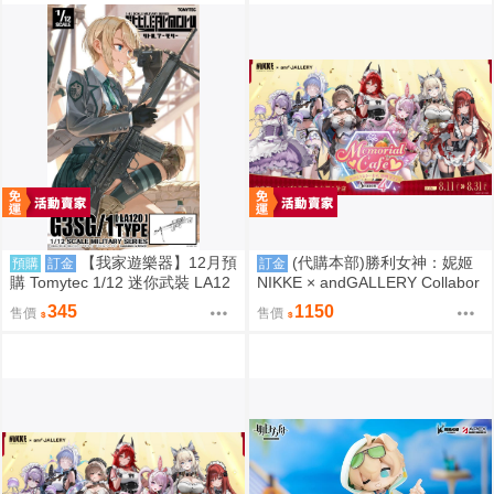
【我家遊樂器】12月預
(代購本部)勝利女神：妮姬
預購
訂金
訂金
購 Tomytec 1/12 迷你武裝 LA12
NIKKE × andGALLERY Collabor
0 G3SG/1 TYPE
ation Café season4 期間數量限
345
1150
售價
售價
定合作物販 8.27結單