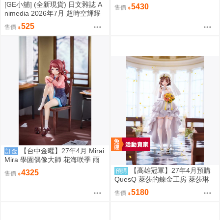
Data
[GE小舖] (全新現貨) 日文雜誌 A
5430
售價
nimedia 2026年7月 超時空輝耀
姬! 刀劍亂舞 魔法姊妹露露特莉
525
售價
莉 海報
【台中金曜】27年4月 Mirai
訂金
Mira 學園偶像大師 花海咲季 雨
後鳶尾花 特訓前Ver 1/7 1002
【高雄冠軍】27年4月預購
預購
4325
售價
QuesQ 萊莎的鍊金工房 萊莎琳
斯托特 婚紗禮服Ver 1/7 免訂金1
5180
售價
111