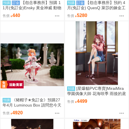
【怨念事務所】預購 1
【怨念事務所】預約 4
預購
訂金
預購
訂金
1月(免訂金)Ensky 黃金神威 動物
月(免訂金) QuesQ 萊莎的鍊金工
模樣坐姿娃吊飾 布偶 第1彈 6款
房 萊莎琳 斯托特 婚紗禮服Ver 1/
440
5280
售價
售價
分售 三次再販 0816
7 1025
[星爆貓PVC專賣]MiraiMira
預購
學園偶像大師 花海咲季 雨後的鳶
尾花 特訓前Ver. 1/7 預計2027/07
《豬帽子✬免訂金》預購27
預購
4499
售價
到貨
年4月 Luminous Box 請問您今天
要來點兔子嗎？ 心愛 禮服Ver 1/
4920
售價
7 0906