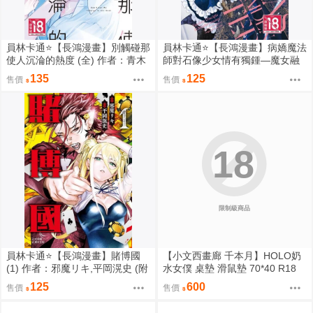
員林卡通⭐️【長鴻漫畫】別觸碰那
員林卡通⭐️【長鴻漫畫】病嬌魔法
使人沉淪的熱度 (全) 作者：青木
師對石像少女情有獨鍾—魔女融
らき (附尼采書套)
化在愛徒的熱吻裡 1作者：セキ
135
125
售價
售價
モリ,クレイン (附尼采書套)
18
限制級商品
員林卡通⭐️【長鴻漫畫】賭博國
【小文西畫廊 千本月】HOLO奶
(1) 作者：邪魔リキ,平岡滉史 (附
水女僕 桌墊 滑鼠墊 70*40 R18
尼采書套)
夏色祭 馬自立 拉普拉斯 總帥 山
125
600
售價
售價
田 噶嗚·古拉 Gawr Gura 古石碧
珠 Bijou 哈珂斯·貝爾絲 Baelz【F