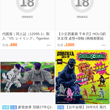
18
18
限制級商品
限制級商品
代購屋｜同人誌（12095-1）獸
【小文西畫廊 千本月】HOLO奶
人『VS. レイリング』Tigerlion
水女僕 桌墊+掛軸 (兩種都要組
Moikana GRRRCOMICS-TG
合) 桌墊 滑鼠墊 70*40 掛軸 50*7
690
1000
售價
售價
0 R18【FF47場前預購】{宅即
門}
參號倉庫 預購27年Q1-
【台中金曜】26年9月 萬代
預購
訂金
訂金