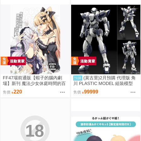
FF47場前通販【蝦子的腦內劇
(莫古里)2月預購 代理版 角
預購
場】新刊 魔法少女休庭時間的百
川 PLASTIC MODEL 組裝模型
合花藝2 魔法少女的魔女裁判 蝦
驚爆危機 1/48 強弩兵 一般版 免
220
99999
售價
售價
子 Ebiko［箱庭交響曲-通販］
訂金
18