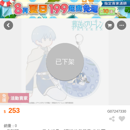
已下架
253
G07247330
銷量 : 0