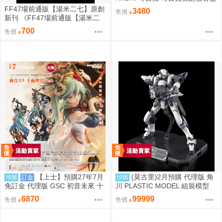
中盒12入 812超取免訂
FF47場前通販【湯米二七】原創
3480
售價
新刊 《FF47場前通販【湯米二
七】原創新刊 《綠鼎記上（下
700
售價
略）》 壓克力磁吸滑軌學生證 感
謝簽名板トミー27 ［箱庭交響
曲-通販］》 壓克力磁吸滑軌學生
證 簽感謝簽名板トミー27 ［箱庭
交響曲-通販］
【上士】預購27年7月
(莫古里)2月預購 代理版 角
預購
訂金
預購
免訂金 代理版 GSC 初音未來 十
川 PLASTIC MODEL 組裝模型
面埋伏Ver. 1/7 再版
驚爆危機 1/48 強弩兵 特別套組
6870
99999
售價
售價
免訂金