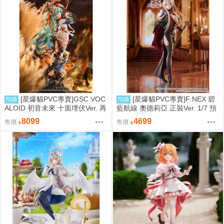
[星爆貓PVC專賣]GSC VOC
[星爆貓PVC專賣]F:NEX 碧
預購
預購
ALOID 初音未來 十面埋伏Ver. 再
藍航線 奧德莉亞 正裝Ver. 1/7 預
版 預計2027/10到貨
計2027/06到貨
8099
4699
售價
售價