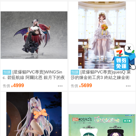
X
[星爆貓PVC專賣]WINGSin
[星爆貓PVC專賣]quesQ 萊
預購
預購
c. 碧藍航線 阿爾比恩 銀月下的夜
莎的煉金術工房3 終結之鍊金術
之眷屬 1/7 預計2028/01到貨
士與秘密鑰匙 萊莎琳・斯托特 婚
4999
5699
售價
售價
紗Ver. 1/7 預計2027/07到貨