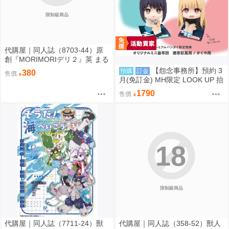
限制級商品
代購屋｜同人誌（8703-44）原
創『MORIMORIデリ２』英 まる
てん丼
【怨念事務所】預約 3
預購
訂金
380
售價
月(免訂金) MH限定 LOOK UP 抬
頭 超時空輝耀姬 輝耀&酒寄彩葉
1790
售價
套組附特典 0816
18
限制級商品
代購屋｜同人誌（7711-24）獸
代購屋｜同人誌（358-52）獸人