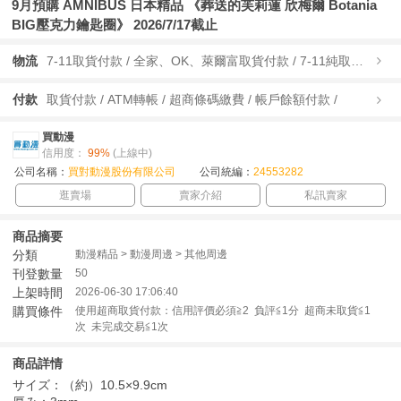
9月預購 AMNIBUS 日本精品 《葬送的芙莉蓮 欣梅爾 Botania
BIG壓克力鑰匙圈》 2026/7/17截止
物流
7-11取貨付款 / 全家、OK、萊爾富取貨付款 / 7-11純取貨 / 全家、OK、萊爾富純取貨 / 宅配/快遞 /
付款
取貨付款 / ATM轉帳 / 超商條碼繳費 / 帳戶餘額付款 /
買動漫
信用度：
99%
(上線中)
公司名稱：
買對動漫股份有限公司
公司統編：
24553282
逛賣場
賣家介紹
私訊賣家
商品摘要
分類
動漫精品 > 動漫周邊 > 其他周邊
刊登數量
50
上架時間
2026-06-30 17:06:40
購買條件
使用超商取貨付款：信用評價必須≧2 負評≦1分 超商未取貨≦1
次 未完成交易≦1次
商品詳情
サイズ：（約）10.5×9.9cm