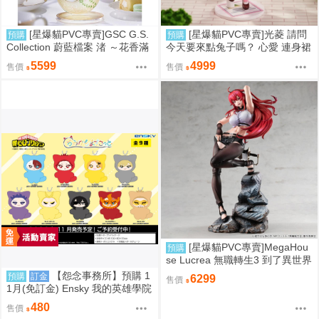
[星爆貓PVC專賣]GSC G.S.
[星爆貓PVC專賣]光菱 請問
預購
預購
Collection 蔚藍檔案 渚 ～花香滿
今天要來點兔子嗎？ 心愛 連身裙
溢的微笑～ 預計2027/12到貨
Ver. 預計2027/08到貨
5599
4999
售價
售價
[星爆貓PVC專賣]MegaHou
預購
se Lucrea 無職轉生3 到了異世界
就拿出真本事 艾莉絲·伯雷亞斯·
【怨念事務所】預購 1
預購
訂金
6299
售價
格雷拉特 預計2027/06到貨
1月(免訂金) Ensky 我的英雄學院
Q版動物裝珠鍊布偶吊飾 娃娃 第
480
售價
2彈 9款分售 0816