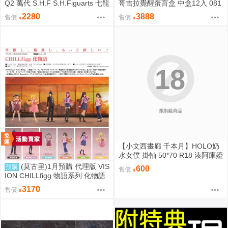
Q2 萬代 S.H.F S.H.Figuarts 七龍
哥吉拉覺醒蛋盲盒 中盒12入 081
珠 FULL POWER 弗力札 戰損版
2
2280
3888
售價
售價
18
限制級商品
【小文西畫廊 千本月】HOLO奶
水女僕 掛軸 50*70 R18 湊阿庫婭
阿夸 沙花叉 虎鯨 雪花菈米 塞萊
(莫古里)1月預購 代理版 VIS
預購
600
售價
希·法娜 Fauna 白銀諾艾爾 團長
ION CHILLfigg 物語系列 化物語
獅白牡丹 拉歐拉 Raora 粉豹 暮
中盒 BOX6入 免訂金
3170
售價
娜·惑星諾瓦 Moona【FF47場前
預購】{宅即門}