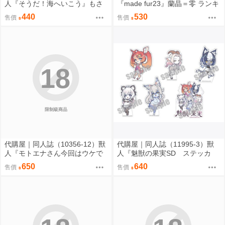
人『そうだ！海へいこう』もさ
『made fur23』蘭晶＝零 ランキ
パラレルワールド
チ 096
440
530
售價
售價
18
限制級商品
代購屋｜同人誌（10356-12）獸
代購屋｜同人誌（11995-3）獸
人『モトエナさん今回はウケで
人『魅獣の果実SD ステッカ
お願いします！！』まだら模様
ー』KEYAKI Hobby rig-pa2026
650
640
售價
售價
まんだら亭
KEYAKI Hobby