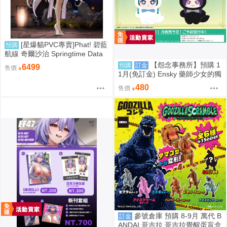
[星爆貓PVC專賣]Phat! 碧藍
預購
航線 奇爾沙治 Springtime Data
預計2027/11到貨
【怨念事務所】預購 1
預購
訂金
6499
售價
1月(免訂金) Ensky 藥師少女的獨
語 Q版動物裝珠鍊布偶吊飾 娃娃
480
售價
2款分售 0816
參號倉庫 預購 8-9月 萬代 B
訂金
ANDAI 哥吉拉 哥吉拉覺醒蛋盲盒