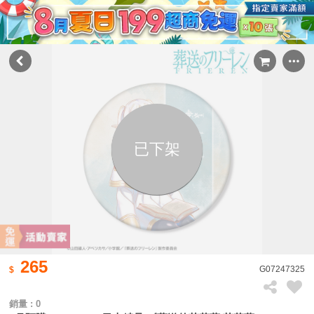
已下架
265
G07247325
銷量 : 0