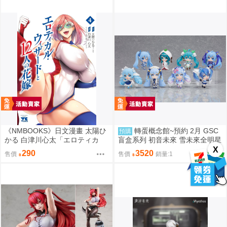
《NMBOOKS》日文漫畫 太陽ひ
轉蛋概念館~預約 2月 GSC
預購
かる 白津川心太「エロティカ
盲盒系列 初音未來 雪未來全明星
ル・ウィザードと12人の花嫁
模型收藏 Vol.2 8入 超商付款免訂
X
290
3520
售價
售價
銷量:1
(4)」
金