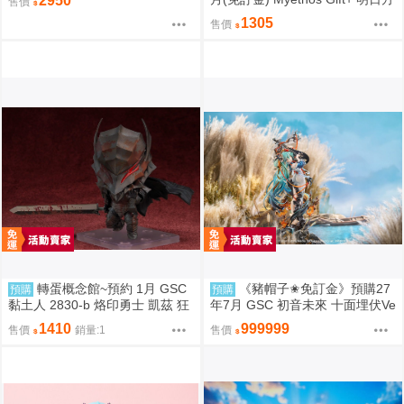
2950
售價
集 中盒 0829
舟 純燼艾雅法拉 後來的故事Ver
1305
售價
1/8 1011
轉蛋概念館~預約 1月 GSC
《豬帽子✬免訂金》預購27
預購
預購
黏土人 2830-b 烙印勇士 凱茲 狂
年7月 GSC 初音未來 十面埋伏Ve
戰士鎧甲Ver. BLOOD EDITION
r 1/7 再販 0906
1410
999999
售價
銷量:1
售價