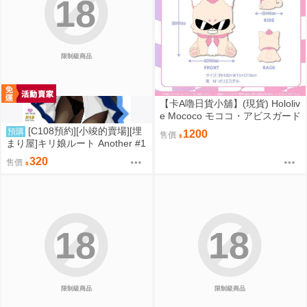
18
限制級商品
【卡A嚕日貨小舖】(現貨) Hololiv
e Mococo モココ・アビスガード
誕生日記念2024 ラフィアンぬい
[C108預約][小竣的賣場][埋
預購
1200
售價
ぐるみ ピンクver. 布偶
まり屋]キリ娘ルート Another #1
0 中編 ~浮気デート編~ 同人誌id
320
售價
=3764106
18
18
限制級商品
限制級商品