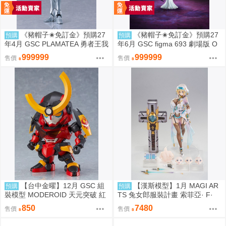
《豬帽子✬免訂金》預購27
《豬帽子✬免訂金》預購27
預購
預購
年4月 GSC PLAMATEA 勇者王我
年6月 GSC figma 693 劇場版 O
王凱牙 獅子王凱 0906
VERLORD 聖王國篇 雅兒貝德 0
999999
999999
售價
售價
913
【台中金曜】12月 GSC 組
【漢斯模型】1月 MAGI AR
預購
預購
裝模型 MODEROID 天元突破 紅
TS 兔女郎服裝計畫 索菲亞· F·
蓮螺巖 紅蓮螺巖 再版 0904
希琳 機甲修女 亮色特別版 高峰N
850
7480
售價
售價
adare