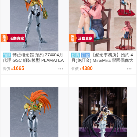
轉蛋概念館 預約 27年04月
【怨念事務所】預約 4
預購
預購
訂金
代理 GSC 組裝模型 PLAMATEA
月(免訂金) MiraiMira 學園偶像大
勇者王 獅子王凱 約16公分 免訂
師 花海咲季 雨後鳶尾花 特訓前V
1665
4380
售價
售價
金
er 1/7 0927