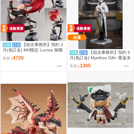
免運
【怨念事務所】預約 3
預購
訂金
月(免訂金) MH限定 Lucrea 無職
【怨念事務所】預約 5
預購
訂金
轉生 艾莉絲 全高約27公分 0816
月(免訂金) Myethos Gift+ 重返未
4720
售價
來 1999 兔毛手袋 1/8 1011
1305
售價