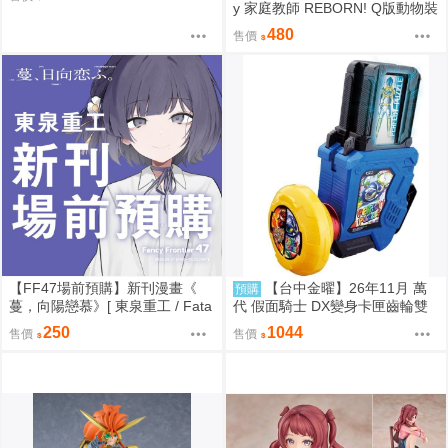
y 家庭教師 REBORN! Q版動物裝
珠鍊布偶吊飾 娃娃 5款分售 0814
480
售價
【FF47場前預購】新刊漫畫《
【台中金曜】26年11月 萬
預購
蔓，向陽戀慕》[ 東泉重工 / Fata
代 假面騎士 DX變身卡匣齒輪雙
aa / 美鈴x手毬 / 秦谷美鈴 / 月村
重版 0814
250
1044
售價
售價
手毬 / 學園偶像大師 / 全年齡 / 百
合ONLY ]