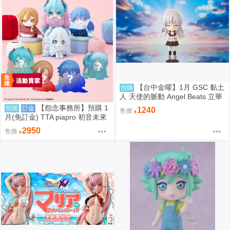
【台中金曜】1月 GSC 黏土
預購
人 天使的脈動 Angel Beats 立華
奏 再版 0904
【怨念事務所】預購 1
預購
訂金
1240
售價
月(免訂金) TTA piapro 初音未來
PERIHAPI! 換裝小公仔集2 中盒
2950
售價
0829