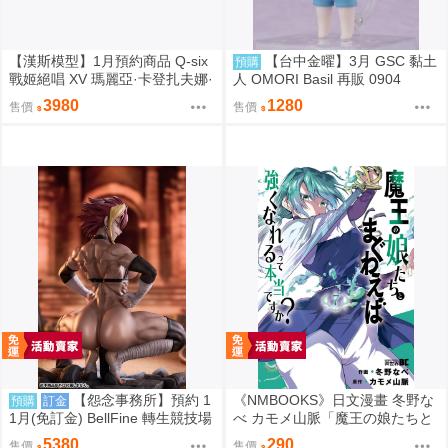
【漢斯模型】1月預約商品 Q-six
【台中金曜】3月 GSC 黏土
預購
戰姬絕唱 XV 瑪麗亞·卡登扎夫娜·
人 OMORI Basil 再販 0904
伊芙 通常版 油光版 1/7 PVC
3980
1280
售價
售價
【怨念事務所】預約 1
《NMBOOKS》日文漫畫 冬野な
預購
訂金
1月(免訂金) BellFine 轉生競技場
べ カモメ山脈「魔王の娘たちと
瑪爾 巴洛克 1/6 0830
まぐわえば強くなれるって本当
5380
290
售價
售價