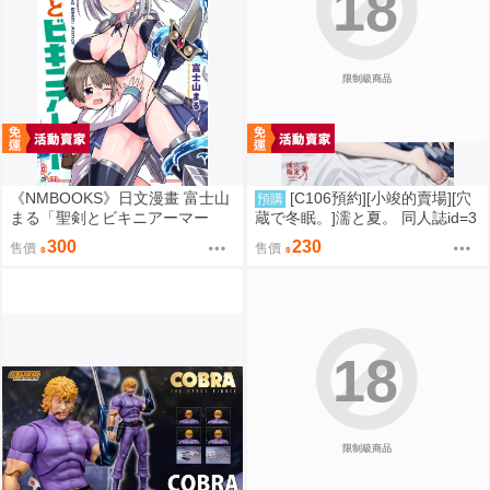
18
限制級商品
《NMBOOKS》日文漫畫 富士山
[C106預約][小竣的賣場][穴
預購
まる「聖剣とビキニアーマー
蔵で冬眠。]濡と夏。 同人誌id=3
(1)」
181919
300
230
售價
售價
18
限制級商品