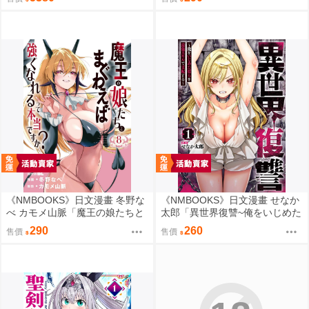
ですか？ (7)」
《NMBOOKS》日文漫畫 冬野な
《NMBOOKS》日文漫畫 せなか
べ カモメ山脈「魔王の娘たちと
太郎「異世界復讐~俺をいじめた
まぐわえば強くなれるって本当
奴らを最強スキルで支配する~
290
260
售價
售價
ですか？ (8)」
(1)」