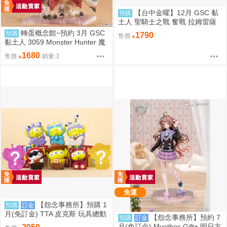
【台中金曜】12月 GSC 黏
預購
土人 聖騎士之戰 奮戰 拉姆雷薩
爾=瓦倫泰 再版 0904
轉蛋概念館~預約 3月 GSC
預購
1790
售價
黏土人 3059 Monster Hunter 魔
物獵人 火龍 雄火龍 超商付款免
1680
售價
銷量:3
訂金
免運
【怨念事務所】預購 1
預購
訂金
月(免訂金) TTA 皮克斯 玩具總動
【怨念事務所】預約 7
預購
訂金
員 三眼怪 PERIHAPI! 靠肩小公仔
月(免訂金) Myethos Gift+ 明日方