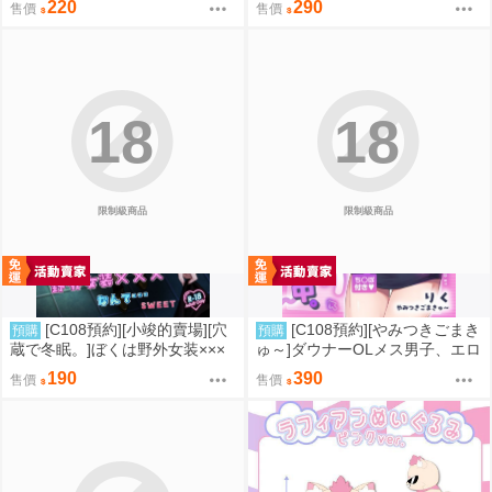
220
290
售價
售價
5212
18
18
限制級商品
限制級商品
[C108預約][小竣的賣場][穴
[C108預約][やみつきごまき
預購
預購
蔵で冬眠。]ぼくは野外女装×××
ゅ～]ダウナーOLメス男子、エロ
なんて…SWEET 同人誌id=3774
がり残業中。【特典付】 同人誌i
190
390
售價
售價
615
d=3735920