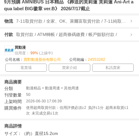
9月預購 AMNIBUS 日本精品 《葬送的芙莉蓮 芙莉蓮 Ani-Art a
qua label BIG徽章 ver.B》 2026/7/17截止
物流
7-11取貨付款 / 全家、OK、萊爾富取貨付款 / 7-11純取貨 / 全家、OK、萊爾富純取貨 / 宅配/快遞 /
付款
取貨付款 / ATM轉帳 / 超商條碼繳費 / 帳戶餘額付款 /
買動漫
信用度：
99%
(上線中)
公司名稱：
買對動漫股份有限公司
公司統編：
24553282
逛賣場
賣家介紹
私訊賣家
商品摘要
分類
動漫精品 > 動漫周邊 > 其他周邊
刊登數量
50
上架時間
2026-06-30 17:06:39
購買條件
使用超商取貨付款：信用評價必須≧2 負評≦1分 超商未取貨≦1
次 未完成交易≦1次
商品詳情
サイズ：（約）直径15.2cm