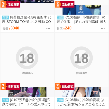
轉蛋概念館~預約 第四季 代
[C106預約][小竣的賣場][穴
預購
預購
理 STORM TOYS 1:12 可動 CO
蔵で冬眠。]ぼくの特別講師 同人
BRA 眼鏡蛇 超商付款免訂金
誌id=3056952
3040
240
售價
售價
18
18
限制級商品
限制級商品
[C107預約][小竣的賣場][穴
[C108預約][小竣的賣場][よ
預購
預購
蔵で冬眠。]コーチの愛人やって
うかん堂]女装ショタ勇者とふた
るって本当ですか 同人誌id=342
なり僧侶 同人誌id=3783030