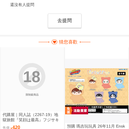
還沒有人提問
去提問
猜您喜歡
18
限制級商品
代購屋｜同人誌（2267-19）地
獄旅館『笑顔は最高』フジサキ
芥屋
預購 瑪吉玩玩具 26年11月 Ensk
420
售價