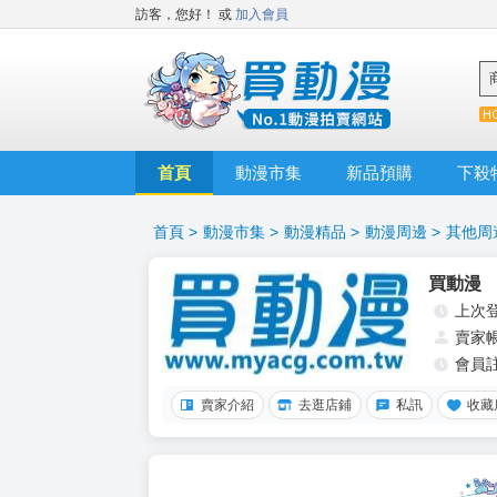
訪客，您好！
或
加入會員
首頁
動漫市集
新品預購
下殺
首頁
>
動漫市集
>
動漫精品
>
動漫周邊
>
其他周
買動漫
上次
賣家
會員
賣家介紹
去逛店鋪
私訊
收藏