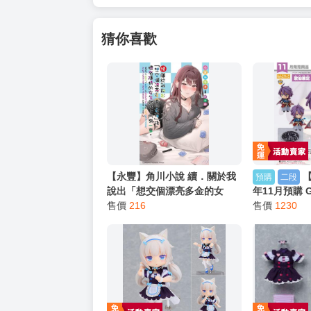
猜你喜歡
【永豐】角川小說 續．關於我
預購
二段
說出「想交個漂亮多金的女
年11月預購 G
友」後，懷有隱情的女生就找
售價
216
刀劍亂舞ONL
售價
1230
上門來一事。 (全新) 出版：
販
2026/07/22