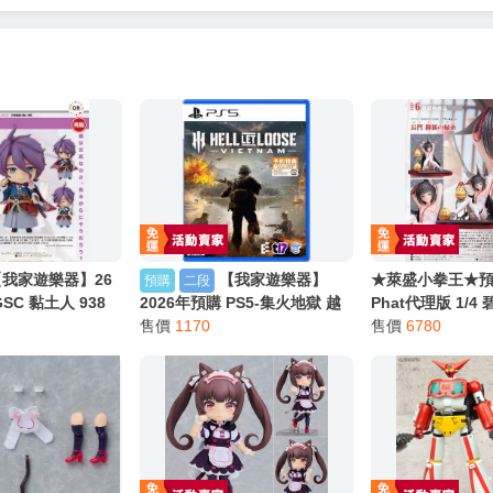
【我家遊樂器】26
【我家遊樂器】
★萊盛小拳王★預購
預購
二段
SC 黏土人 938
2026年預購 PS5-集火地獄 越
Phat代理版 1/4
INE 歌仙兼定 再
南 中文版
售價
1170
神子的牽心結緣 0
售價
6780