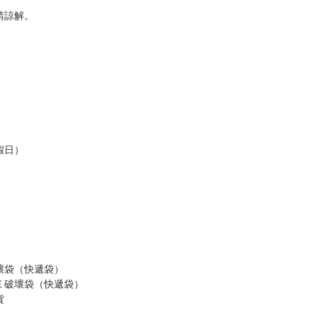
請諒解。
假日）
壞袋（快遞袋）
Ｅ破壞袋（快遞袋）
貨
）