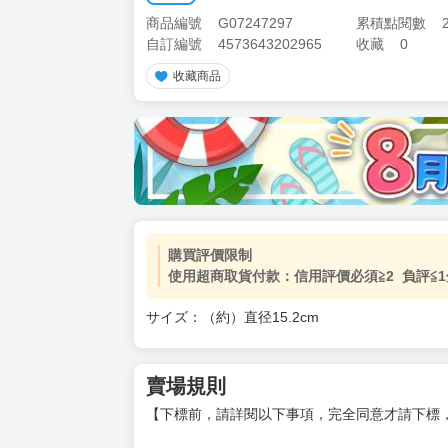
商品編號
G07247297
累積點閱數
自訂編號
4573643202965
收藏
0
收藏商品
購買評價限制
使用超商取貨付款：信用評價必須≧2 負評≦1
サイズ：（約）直径15.2cm
賣場規則
【下標前，請詳閱以下事項，完全同意才請下標