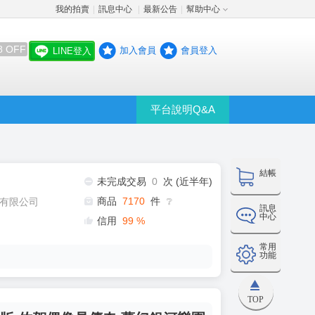
我的拍賣
訊息中心
最新公告
幫助中心
│
│
│
8 OFF
加入會員
會員登入
LINE登入
平台說明Q&A
結帳
未完成交易
0
次 (近半年)
商品
7170
件
有限公司
❔
訊息
中心
信用
99
%
常用
功能
TOP