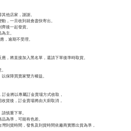
尋其他店家，謝謝。
變動，一旦收到就會盡快寄出。
到齊後一起發貨。
品為主。
反應，逾期不受理。
反應，將直接加入黑名單，還請下單後準時取貨。
意。
，以保障買賣家雙方權益。
訂金，訂金將以專屬訂金賣場方式收取，
認收貨後，訂金賣場將由大廚取消，
，請慎重下單。
商品為準，可能有色差。
台灣到貨時間，發售及到貨時間依廠商實際出貨為準，