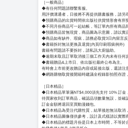
［一般商品］
◆有任何問題請聯繫客服。
用評價溝通者，日後將不再提供購書服務，請另
◆預購商品的出貨時間依出版社供貨情形會有所
◆不同月份商品可一起結帳，等訂單內所有商品
◆預購商品皆無現貨，商品圖為示意圖，請以實
◆商品如有缺件、瑕疵，請務必取貨3日內留言
◆書籍拆封無法更換及退貨(內頁印刷瑕疵例外)
書籍有問題請不要拆封，請私訊大廚協助。
◆逾期未取且訂單取消後三個工作天內未有任何
◆書籍贈品&上市日、依出版社最終公布為主。
有時會上市前更改贈品內容或延後出版，還請注
◆網路購物取貨後開箱時建議全程錄影拍照存證
［日本精品］
◆日本精品單筆滿NT$4,000須先支付 10% 
待買家收到訂單商品，確認品項數量無誤，並確
訂金金額將退回至買動漫錢包。
◆日本精品為受注代購性質，結單後恕無法取消
◆日本精品圖像僅供參考，設計及式樣請以實際
◆日本精品的標題月份是日本上市時間，不等於