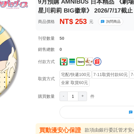
9月預購 AMNIBUS 日本精品 《
星川莉莉 BIG徽章》 2026/7/17截
NT$
253
商品價格
元
詢問商品
刊登數量
50
銷售總數
0
付款方式
宅配/快遞100元
7-11取貨付款60元
7
取貨方式
全家 取貨60元
-
+
購買數量
件
買動漫安心保證
款項由銀行委託管才安心 