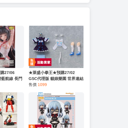
27/06
★萊盛小拳王★預購27/02
 碧藍航線 長門
GSC代理版 貓娘樂園 世界連結
816
黏土娃 服裝套組 香草 0816
售價
1099