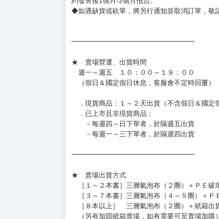
約發售後1個月-2個月抵台。
◆如遇缺貨或砍單，將另行通知並取消訂單，敬
━━━━━━━━━━━━━━━━━━
★ 賣場營運、出貨時間
週一～週五 １０：００～１９：００
（假日＆國定假日休息，客服會不定時回覆）
．現貨商品：１～２天出貨（不含假日＆國定
．已上市且非現貨商品：
－每週四～日下單者，於隔週五出貨
－每週一～三下單者，於隔週四出貨
━━━━━━━━━━━━━━━━━━
★ 賣場出貨方式
［１～２本書］三層氣泡布（２圈）＋ＰＥ破
［３～７本書］三層氣泡布（４～５圈）＋Ｐ
［８本以上］ 三層氣泡布（２圈）＋紙箱出
（另有加固紙箱賣場，如有需要可至賣場加購