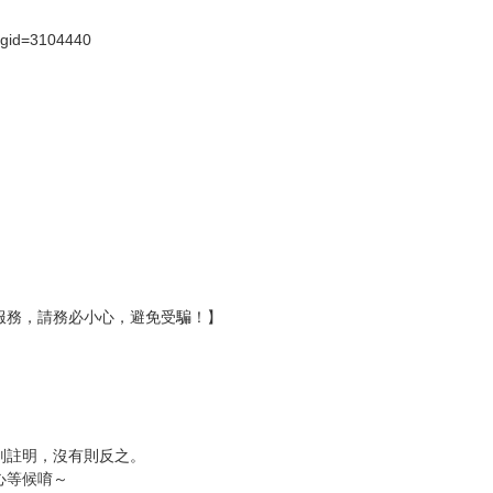
?gid=3104440
服務，請務必小心，避免受騙！】
別註明，沒有則反之。
心等候唷～