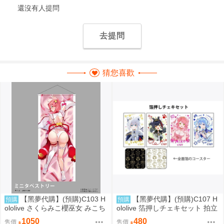
還沒有人提問
去提問
猜您喜歡
【黑夢代購】(預購)C103 H
【黑夢代購】(預購)C107 H
預購
預購
ololive さくらみこ櫻巫女 みこち
ololive 箔押しチェキセット 拍立
ミニタペストリー(大) 掛軸 社團
得風卡片套組 社團名:空色姉妹
1050
480
售價
售價