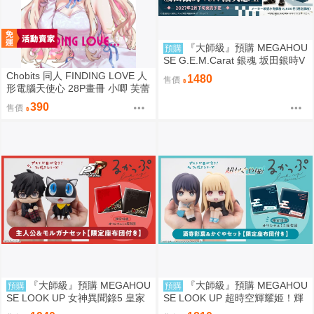
『大師級』預購 MEGAHOU
預購
SE G.E.M.Carat 銀魂 坂田銀時V
er. 攘夷志士
Chobits 同人 FINDING LOVE 人
1480
售價
形電腦天使心 28P畫冊 小唧 芙蕾
雅 繪師：Bee Bee
390
售價
『大師級』預購 MEGAHOU
『大師級』預購 MEGAHOU
預購
預購
SE LOOK UP 女神異聞錄5 皇家
SE LOOK UP 超時空輝耀姬！輝
版 主人公＆摩爾加納 套組 附特
耀&酒寄彩葉 套組 附特典