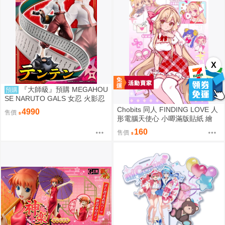
X
『大師級』預購 MEGAHOU
預購
SE NARUTO GALS 女忍 火影忍
者疾風傳 天天 再販
Chobits 同人 FINDING LOVE 人
4990
售價
形電腦天使心 小唧滿版貼紙 繪
師：Bee Bee
160
售價