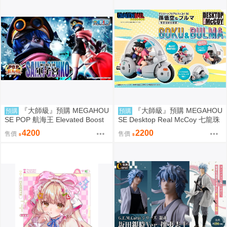
『大師級』預購 MEGAHOU
『大師級』預購 MEGAHOU
預購
預購
SE POP 航海王 Elevated Boost
SE Desktop Real McCoy 七龍珠
神領騎士團 曼麥亞 軍子宮
06 孫悟空&布瑪 限定復刻版
4200
2200
售價
售價