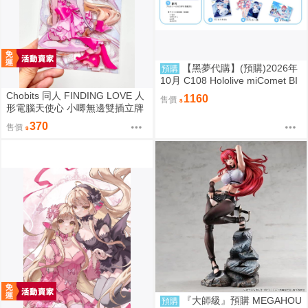
【黑夢代購】(預購)2026年
預購
10月 C108 Hololive miComet BI
Gジオラマ 壓克力立牌 社團名:空
Chobits 同人 FINDING LOVE 人
1160
售價
色姉妹 繪師:綾香
形電腦天使心 小唧無邊雙插立牌
繪師：Bee Bee
370
售價
『大師級』預購 MEGAHOU
預購