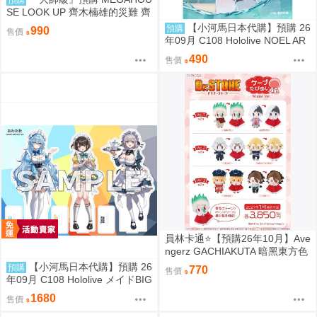
SE LOOK UP 齊木楠雄的災難 齊
木楠雄 套組 附特典
【小河馬日本代購】預購 26
預購
990
售價
年09月 C108 Hololive NOEL AR
T part.8 繪師:わたお
490
售價
員林卡通⭐️【預購26年10月】Ave
ngerz GACHIAKUTA 暗黑東方色
彩 插圖卡片收藏集 中盒 0814
【小河馬日本代購】預購 26
預購
770
售價
年09月 C108 Hololive メイドBIG
3壓克力牌 繪師:わたお
1680
售價