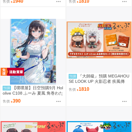
1940
1810
售價
售價
典
『大師級』預購 MEGAHOU
預購
SE LOOK UP 火影忍者 疾風傳
漩渦鳴人＆自來也 套組 附特典
【噗噗屋】日空預購9月 Hol
預購
1810
售價
olive C108 ふーみ 夏風 角巻わた
角卷綿芽 watame
390
售價