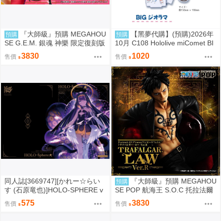
『大師級』預購 MEGAHOU
【黑夢代購】(預購)2026年
預購
預購
SE G.E.M. 銀魂 神樂 限定復刻版
10月 C108 Hololive miComet BI
Gジオラマ 壓克力立牌 社團名:空
3830
1020
售價
售價
色姉妹 繪師:綾香
同人誌[3669747][かれー☆らい
『大師級』預購 MEGAHOU
預購
す (石原竜也)]HOLO-SPHERE v
SE POP 航海王 S.O.C 托拉法爾
ol.04 (hololive )
加 羅 Ver.R
575
3830
售價
售價