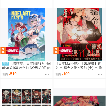
【噗噗屋】日空預購9月 Hol
《日本Mai小屋》【BL漫畫】青
預購
olive C108 わたお NOEL ART pa
文 ＊ 指令之後的遊戲 (全) ＊ 作
rt.8 白銀諾艾爾 寶鐘瑪琳 三期生
者：オオタコマメ
510
100
售價
售價