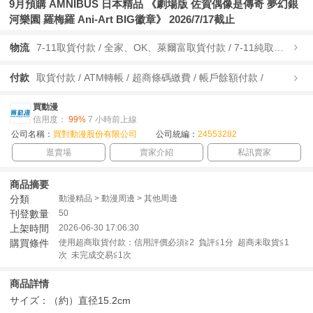
9月預購 AMNIBUS 日本精品 《劇場版 佐賀偶像是傳奇 夢幻銀
河樂園 羅梅羅 Ani-Art BIG徽章》 2026/7/17截止
物流
7-11取貨付款 / 全家、OK、萊爾富取貨付款 / 7-11純取貨 / 全家、OK、萊爾富純取貨 / 宅配/快遞 /
付款
取貨付款 / ATM轉帳 / 超商條碼繳費 / 帳戶餘額付款 /
買動漫
信用度：
99%
7 小時前上線
公司名稱：
買對動漫股份有限公司
公司統編：
24553282
逛賣場
賣家介紹
私訊賣家
商品摘要
分類
動漫精品 > 動漫周邊 > 其他周邊
刊登數量
50
上架時間
2026-06-30 17:06:30
購買條件
使用超商取貨付款：信用評價必須≧2 負評≦1分 超商未取貨≦1
次 未完成交易≦1次
商品詳情
サイズ：（約）直径15.2cm