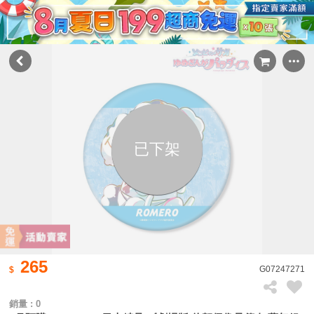
已下架
265
G07247271
銷量 : 0