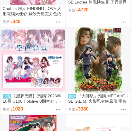
SE Lucrea 無職轉生 到了異世界
就拿出真本事 艾莉絲·格雷拉特
Chobits 同人 FINDING LOVE 人
4720
售價
形電腦天使心 貝殼光壓克力色紙
姊妹 繪師：Bee Bee
340
售價
【黑夢代購】(預購)2026年
『大師級』預購 MEGAHOU
預購
預購
10月 C108 Hololive 0期生セット
SE G.E.M. 火影忍者疾風傳 宇智
【非公式】套組 社團名:空色姉妹
波鼬 & 宇智波佐助 再販
1020
3380
售價
售價
繪師:綾香