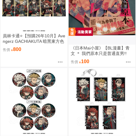
員林卡通⭐️【預購26年10月】Ave
ngerz GACHIAKUTA 暗黑東方色
彩 插圖卡片收藏集 中盒 0814
《日本Mai小屋》【BL漫畫】青
800
售價
文 ＊ 我們原本只是普通直男!!
(全) ＊ 作者：tomomo
100
售價