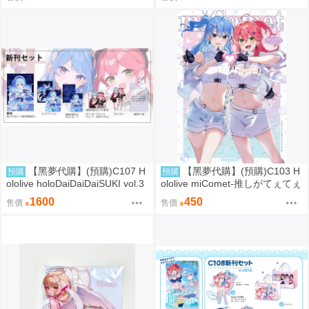
名:空色姉妹 繪師:綾香
繪師:綾香
【黑夢代購】(預購)C107 H
【黑夢代購】(預購)C103 H
預購
預購
ololive holoDaiDaiDaiSUKI vol.3
ololive miComet-推しがてぇてぇ
套組 社團名:空色姉妹 繪師:綾香
partⅡ- 社團名:空色姉妹 繪師:綾
1600
450
售價
售價
香