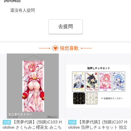
詢問商品
還沒有人提問
去提問
猜您喜歡
【黑夢代購】(預購)C103 H
【黑夢代購】(預購)C107 H
預購
預購
ololive さくらみこ櫻巫女 みこち
ololive 箔押しチェキセット 拍立