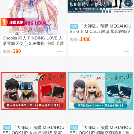
『大師級』預購 MEGAHOU
預購
SE G.E.M.Carat 銀魂 坂田銀時V
er. 攘夷志士
Chobits 同人 FINDING LOVE 人
1480
售價
形電腦天使心 28P畫冊 小唧 芙蕾
雅 繪師：Bee Bee
390
售價
『大師級』預購 MEGAHOU
『大師級』預購 MEGAHOU
預購
預購
SE LOOK UP 女神異聞錄5 皇家
SE LOOK UP 超時空輝耀姬！輝