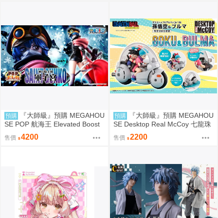
『大師級』預購 MEGAHOU
『大師級』預購 MEGAHOU
預購
預購
SE POP 航海王 Elevated Boost
SE Desktop Real McCoy 七龍珠
神領騎士團 曼麥亞 軍子宮
06 孫悟空&布瑪 限定復刻版
4200
2200
售價
售價