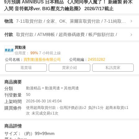
9月預購 AMNIBUS 日本精品 《入間同學入魔了！ 新繪製 鈴木
入間 音符氣球ver. BIG壓克力鑰匙圈》 2026/7/17截止
物流
7-11取貨付款 / 全家、OK、萊爾富取貨付款 / 7-11純取貨 / 全家、OK、萊爾富純取貨 / 宅配/快遞 /
付款
取貨付款 / ATM轉帳 / 超商條碼繳費 / 帳戶餘額付款 /
買動漫
信用度：
99%
7 小時前上線
公司名稱：
買對動漫股份有限公司
公司統編：
24553282
逛賣場
賣家介紹
私訊賣家
商品摘要
分類
動漫精品 > 動漫周邊 > 其他周邊
刊登數量
50
上架時間
2026-06-30 16:45:04
購買條件
使用超商取貨付款：信用評價必須≧2 負評≦1分 超商未取貨≦1
次 未完成交易≦1次
商品詳情
サイズ：（約）99×99mm