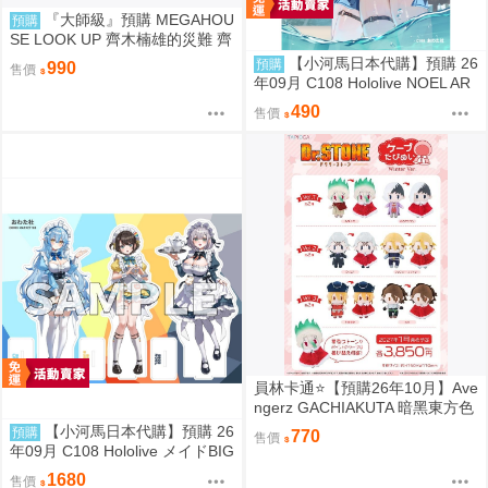
『大師級』預購 MEGAHOU
預購
SE LOOK UP 齊木楠雄的災難 齊
木楠雄 套組 附特典
【小河馬日本代購】預購 26
預購
990
售價
年09月 C108 Hololive NOEL AR
T part.8 繪師:わたお
490
售價
員林卡通⭐️【預購26年10月】Ave
ngerz GACHIAKUTA 暗黑東方色
彩 插圖卡片收藏集 中盒 0814
【小河馬日本代購】預購 26
預購
770
售價
年09月 C108 Hololive メイドBIG
3壓克力牌 繪師:わたお
1680
售價