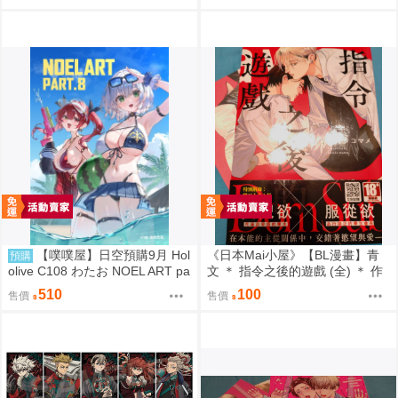
【噗噗屋】日空預購9月 Hol
《日本Mai小屋》【BL漫畫】青
預購
olive C108 わたお NOEL ART pa
文 ＊ 指令之後的遊戲 (全) ＊ 作
rt.8 白銀諾艾爾 寶鐘瑪琳 三期生
者：オオタコマメ
510
100
售價
售價