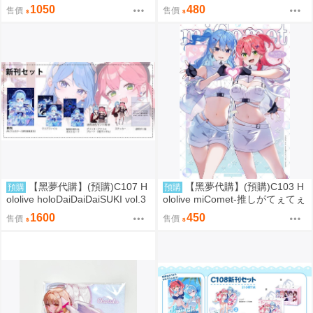
ミニタペストリー(大) 掛軸 社團
得風卡片套組 社團名:空色姉妹
1050
480
售價
售價
名:空色姉妹 繪師:綾香
繪師:綾香
【黑夢代購】(預購)C107 H
【黑夢代購】(預購)C103 H
預購
預購
ololive holoDaiDaiDaiSUKI vol.3
ololive miComet-推しがてぇてぇ
套組 社團名:空色姉妹 繪師:綾香
partⅡ- 社團名:空色姉妹 繪師:綾
1600
450
售價
售價
香