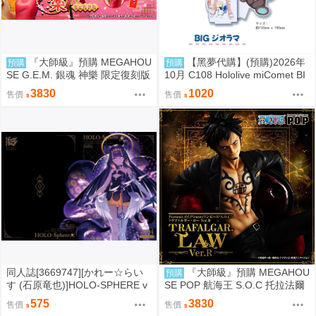
『大師級』預購 MEGAHOU
【黑夢代購】(預購)2026年
預購
預購
SE G.E.M. 銀魂 神樂 限定復刻版
10月 C108 Hololive miComet BI
Gジオラマ 壓克力立牌 社團名:空
3830
1020
售價
售價
色姉妹 繪師:綾香
同人誌[3669747][かれー☆らい
『大師級』預購 MEGAHOU
預購
す (石原竜也)]HOLO-SPHERE v
SE POP 航海王 S.O.C 托拉法爾
ol.04 (hololive )
加 羅 Ver.R
575
3830
售價
售價