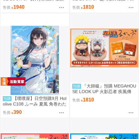
版 主人公＆摩爾加納 套組 附特
耀&酒寄彩葉 套組 附特典
1940
1810
售價
售價
典
『大師級』預購 MEGAHOU
預購
SE LOOK UP 火影忍者 疾風傳
漩渦鳴人＆自來也 套組 附特典
【噗噗屋】日空預購9月 Hol
預購
1810
售價
olive C108 ふーみ 夏風 角巻わた
角卷綿芽 watame
390
售價