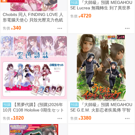
『大師級』預購 MEGAHOU
預購
SE Lucrea 無職轉生 到了異世界
就拿出真本事 艾莉絲·格雷拉特
Chobits 同人 FINDING LOVE 人
4720
售價
形電腦天使心 貝殼光壓克力色紙
姊妹 繪師：Bee Bee
340
售價
【黑夢代購】(預購)2026年
『大師級』預購 MEGAHOU
預購
預購
10月 C108 Hololive 0期生セット
SE G.E.M. 火影忍者疾風傳 宇智
【非公式】套組 社團名:空色姉妹
波鼬 & 宇智波佐助 再販
1020
3380
售價
售價
繪師:綾香