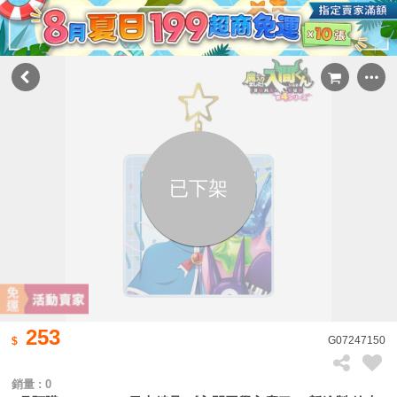
已下架
253
G07247150
銷量 : 0