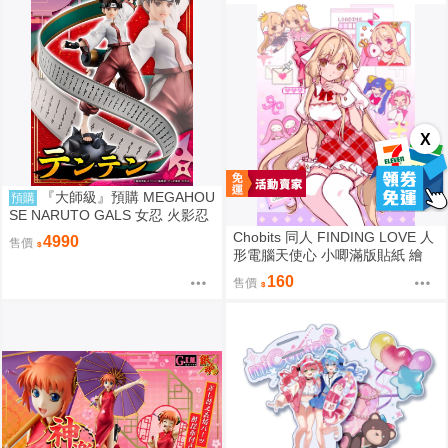
X
『大師級』預購 MEGAHOU
預購
SE NARUTO GALS 女忍 火影忍
者疾風傳 天天 再販
Chobits 同人 FINDING LOVE 人
4990
售價
形電腦天使心 小唧滿版貼紙 繪
師：Bee Bee
160
售價