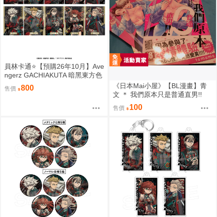
員林卡通⭐️【預購26年10月】Ave
ngerz GACHIAKUTA 暗黑東方色
彩 插圖卡片收藏集 中盒 0814
《日本Mai小屋》【BL漫畫】青
800
售價
文 ＊ 我們原本只是普通直男!!
(全) ＊ 作者：tomomo
100
售價