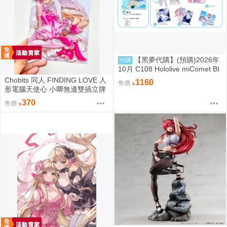
【黑夢代購】(預購)2026年
預購
10月 C108 Hololive miComet BI
Gジオラマ 壓克力立牌 社團名:空
Chobits 同人 FINDING LOVE 人
1160
售價
色姉妹 繪師:綾香
形電腦天使心 小唧無邊雙插立牌
繪師：Bee Bee
370
售價