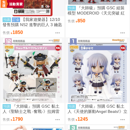
『大師級』預購 GSC 組裝
預購
模型 MODEROID《天元突破 紅
蓮螺巖》紅蓮螺巖 再販
【我家遊樂器】12/10
預購
訂金
850
售價
發售預購 NS2 進擊的巨人 3 鑰匙
卡 普通版日版
1850
售價
『大師級』預購 GSC 黏土
『大師級』預購 GSC 黏土
預購
預購
人《聖騎士之戰 -奮戰-》拉姆雷
人《天使的脈動Angel Beats!》立
薩爾=瓦倫泰 再販
華奏 再販
1790
1245
售價
售價