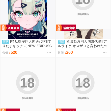
限制級商品
[蜜瓜動漫同人周邊代購][て
[蜜瓜動漫同人周邊代購][ア
預購
預購
りたまキッチン]NEW ERIDUSC
ルライケ]オスザコと言われたの
APE(絕區零)(同人誌)
で俺の本気でわからせてみた(同
520
260
售價
售價
人誌)
18
18
限制級商品
限制級商品