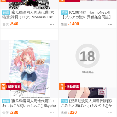
[蜜瓜動漫同人周邊代購][六
[C108預約][HarmoNeaR]
預購
預購
猫堂(禄頁ミロク)]Moebius Tric
【ブルアカ獣○+異種姦合同誌】
k!!! 参(FGO)(同人誌)
Sow do on me! vol.3 蔚藍檔案
540
1400
售價
售價
同人誌040031332357
18
限制級商品
[蜜瓜動漫同人周邊代購][い
[蜜瓜動漫同人周邊代購][桜
預購
預購
わしねこVS(いわしねこ)]Skypho
こみちと梅ばたけ(ちややち)]か
ne Speaker(學園偶像大師)(同人
わいいふたりがいちゃあま×××し
280
330
售價
售價
誌)
てるだけのはなし(同人誌)