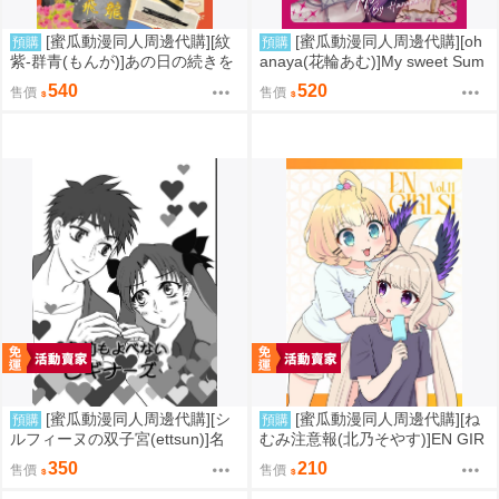
[蜜瓜動漫同人周邊代購][紋
[蜜瓜動漫同人周邊代購][oh
預購
預購
紫-群青(もんが)]あの日の続きを
anaya(花輪あむ)]My sweet Sum
佐世保で～東山公園海軍墓地～
mer【特典付】(LoveLive虹ヶ咲
540
520
售價
售價
(同人誌)
学園スクールアイドル同好会)(同
人誌)
[蜜瓜動漫同人周邊代購][シ
[蜜瓜動漫同人周邊代購][ね
預購
預購
ルフィーヌの双子宮(ettsun)]名
むみ注意報(北乃そやす)]EN GIR
前もよべないビギナーズ【特典
LS! Vol.11(彩虹社)(同人誌)
350
210
售價
售價
付】(FGO/stay night)(同人誌)