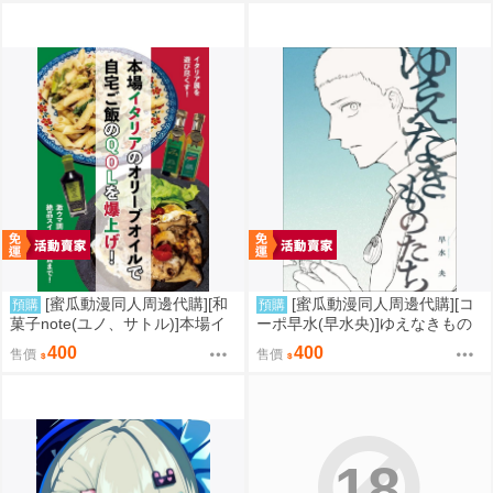
[蜜瓜動漫同人周邊代購][和
[蜜瓜動漫同人周邊代購][コ
預購
預購
菓子note(ユノ、サトル)]本場イ
ーポ早水(早水央)]ゆえなきもの
タリアのオリーブオイルで自宅
たち(同人誌)
400
400
售價
售價
ご飯のQOLを爆上げ!(同人誌)
18