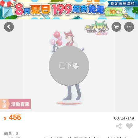
已下架
455
G07247149
銷量 : 0