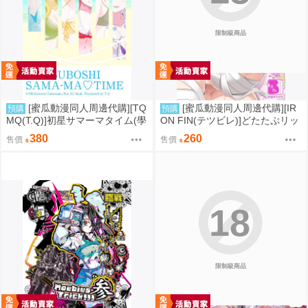
限制級商品
[蜜瓜動漫同人周邊代購][TQ
[蜜瓜動漫同人周邊代購][IR
預購
預購
MQ(T.Q)]初星サマーマタイム(學
ON FIN(テツビレ)]どたたぷリッ
園偶像大師)(同人誌)
プ(FGO)(同人誌)
380
260
售價
售價
18
限制級商品