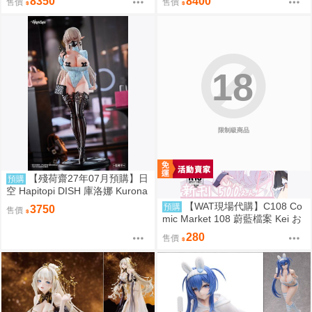
8350
8400
售價
售價
18
限制級商品
【殘荷齋27年07月預購】日
預購
空 Hapitopi DISH 庫洛娜 Kurona
盛情邀請 1/6 附特典
【WAT現場代購】C108 Co
預購
3750
售價
mic Market 108 蔚藍檔案 Kei お
ねがい!! ケイちゃんっ♡
280
售價