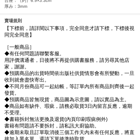
台座：（約）6.9×3.3cm
厚み：3mm
賣場規則