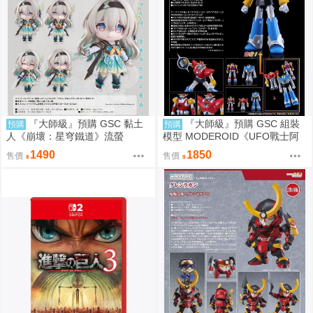
『大師級』預購 GSC 黏土
『大師級』預購 GSC 組裝
預購
預購
人《崩壞：星穹鐵道》流螢
模型 MODEROID《UFO戰士阿
波羅》大阿波羅
1490
1850
售價
售價