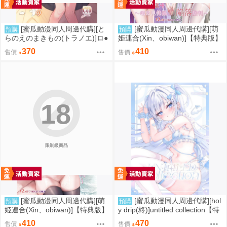
[蜜瓜動漫同人周邊代購][と
[蜜瓜動漫同人周邊代購][萌
預購
預購
らのえのまきもの(トラノエ)]ロ●
姫連合(Xin、obiwan)]【特典版】
巨乳お嬢様藤宮あいりの華麗な
カーニバル44-混浴地獄4 ～覗き
370
410
售價
售價
るおねだり(同人誌)
見傀儡の陥落裁判～(崩壞：星穹
鐵道)(同人誌)
18
限制級商品
[蜜瓜動漫同人周邊代購][萌
[蜜瓜動漫同人周邊代購][hol
預購
預購
姫連合(Xin、obiwan)]【特典版】
y drip(柊)]untitled collection【特
カーニバル43-混浴地獄3 ～幻月
典付】(同人誌)
410
470
售價
售價