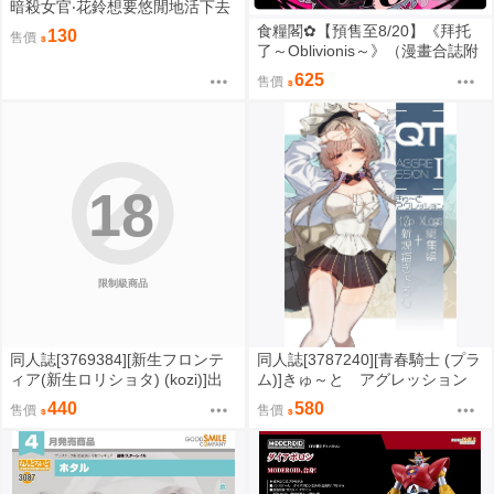
暗殺女官‧花鈴想要悠閒地活下去
1 作者：緒里束砂/尖端漫畫/Avi
食糧閣✿【預售至8/20】《拜托
130
售價
書店
了～Oblivionis～》（漫畫合誌附
PVC貼紙）AveMujica／BanGDr
625
售價
eam／MyGO／若葉睦／三角初
華／八幡海鈴／祐天寺若麥／豐
川祥子／豐川祥子中心／同人／
西木
18
限制級商品
同人誌[3769384][新生フロンテ
同人誌[3787240][青春騎士 (プラ
ィア(新生ロリショタ) (kozi)]出
ム)]きゅ～と アグレッション
会い系生放送されちゃいました
Ⅰ (百合)
440
580
售價
售價
(虛擬YouTuber)