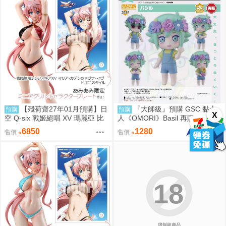
【殘荷齋27年01月預購】日
『大師級』預購 GSC 黏土
預購
預購
X
空 Q-six 戰姬絕唱 XV 瑪麗亞 比
人《OMORI》Basil 再販
基尼Ver 1/7 一般版
6850
1280
售價
售價
18
限制級商品