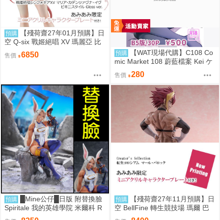
【殘荷齋27年01月預購】日
預購
空 Q-six 戰姬絕唱 XV 瑪麗亞 比
基尼Ver 1/7 油光版
【WAT現場代購】C108 Co
預購
6850
售價
mic Market 108 蔚藍檔案 Kei ケ
イちゃん かいはつけいかくっ！
280
售價
█Mine公仔█日版 附替換臉
【殘荷齋27年11月預購】日
預購
預購
Spiritale 我的英雄學院 米爾科 R
空 BellFine 轉生競技場 瑪爾 巴
abbit 1/7 PVC D9265
洛克 1/6