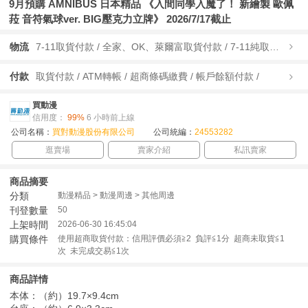
9月預購 AMNIBUS 日本精品 《入間同學入魔了！ 新繪製 歐佩
菈 音符氣球ver. BIG壓克力立牌》 2026/7/17截止
物流
7-11取貨付款 / 全家、OK、萊爾富取貨付款 / 7-11純取貨 / 全家、OK、萊爾富純取貨 / 宅配/快遞 /
付款
取貨付款 / ATM轉帳 / 超商條碼繳費 / 帳戶餘額付款 /
買動漫
信用度：
99%
6 小時前上線
公司名稱：
買對動漫股份有限公司
公司統編：
24553282
逛賣場
賣家介紹
私訊賣家
商品摘要
分類
動漫精品 > 動漫周邊 > 其他周邊
刊登數量
50
上架時間
2026-06-30 16:45:04
購買條件
使用超商取貨付款：信用評價必須≧2 負評≦1分 超商未取貨≦1
次 未完成交易≦1次
商品詳情
本体：（約）19.7×9.4cm