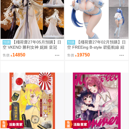
【殘荷齋27年05月預購】日
【殘荷齋27年02月預購】日
預購
預購
空 VKEND 勝利女神 妮姬 皇冠
空 FREEing B-style 碧藍航線 紐
榮耀之花 1/4 附特典
澤西 新澤西 宿舍計劃Ver 1/3
14850
19750
售價
售價