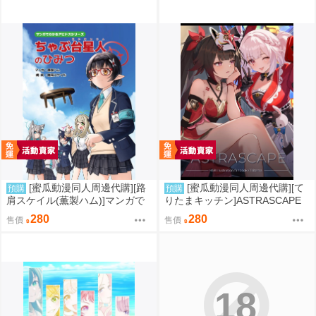
[蜜瓜動漫同人周邊代購][路
[蜜瓜動漫同人周邊代購][て
預購
預購
肩スケイル(薫製ハム)]マンガで
りたまキッチン]ASTRASCAPE
わかるアビドスシリーズ ちゃ
(崩壞：星穹鐵道)(同人誌)
280
280
售價
售價
ぶ台星人のひみつ(蔚藍檔案)(同
人誌)
18