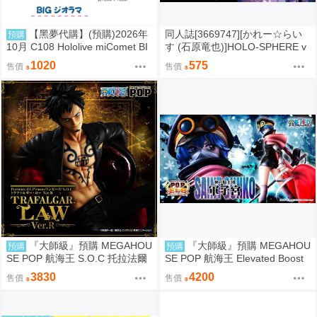
【黑夢代購】(預購)2026年
同人誌[3669747][かれー☆らい
預購
10月 C108 Hololive miComet BI
す (石原竜也)]HOLO-SPHERE v
Gジオラマ 壓克力立牌 社團名:空
ol.04 (hololive )
1020
575
售價
售價
色姉妹 繪師:綾香
『大師級』預購 MEGAHOU
『大師級』預購 MEGAHOU
預購
預購
SE POP 航海王 S.O.C 托拉法爾
SE POP 航海王 Elevated Boost
加 羅 Ver.R
神領騎士團 曼麥亞 軍子宮
3830
4200
售價
售價