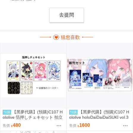
去提問
猜您喜歡
【黑夢代購】(預購)C107 H
【黑夢代購】(預購)C107 H
預購
預購
ololive 箔押しチェキセット 拍立
ololive holoDaiDaiDaiSUKI vol.3
得風卡片套組 社團名:空色姉妹
套組 社團名:空色姉妹 繪師:綾香
480
1600
售價
售價
繪師:綾香