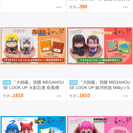
角卷綿芽 watame
390
售價
『大師級』預購 MEGAHOU
『大師級』預購 MEGAHOU
預購
預購
SE LOOK UP 火影忍者 疾風傳
SE LOOK UP 銀河特急 Milky☆S
漩渦鳴人＆自來也 套組 附特典
ubway 朱音＆鐵多 套組 附特典
1810
1810
售價
售價