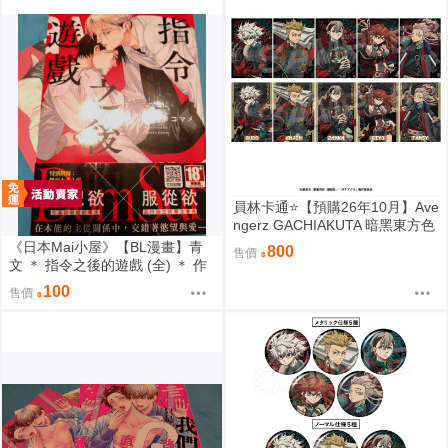
員林卡通⭐️【預購26年10月】Ave
ngerz GACHIAKUTA 暗黑東方色
彩 插圖卡片收藏集 中盒 0814
《日本Mai小屋》【BL漫畫】青
800
售價
文 ＊ 指令之後的遊戲 (全) ＊ 作
者：オオタコマメ
100
售價