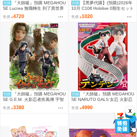
『大師級』預購 MEGAHOU
【黑夢代購】(預購)2026年
預購
預購
SE Lucrea 無職轉生 到了異世界
10月 C108 Hololive 0期生セット
就拿出真本事 艾莉絲·格雷拉特
【非公式】套組 社團名:空色姉妹
4720
1020
售價
售價
繪師:綾香
『大師級』預購 MEGAHOU
『大師級』預購 MEGAHOU
預購
預購
SE G.E.M. 火影忍者疾風傳 宇智
SE NARUTO GALS 女忍 火影忍
波鼬 & 宇智波佐助 再販
者疾風傳 天天 再販
3380
4990
售價
售價
X