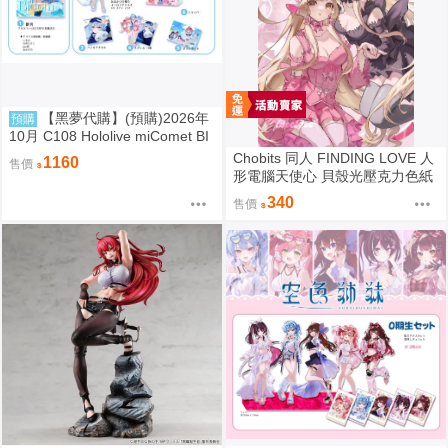
【黑夢代購】(預購)2026年
預購
10月 C108 Hololive miComet BI
Gジオラマ 壓克力立牌 社團名:空
Chobits 同人 FINDING LOVE 人
1160
售價
色姉妹 繪師:綾香
形電腦天使心 貝殼光壓克力色紙
姊妹 繪師：Bee Bee
340
售價