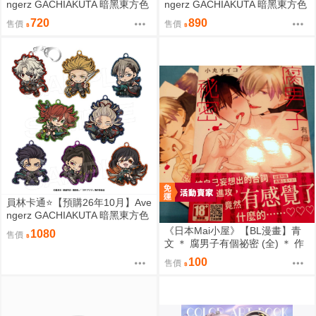
ngerz GACHIAKUTA 暗黑東方色
ngerz GACHIAKUTA 暗黑東方色
彩 壓克力鑰匙圈集 中盒 0814
彩 Q版徽章收藏集 中盒 0814
720
890
售價
售價
員林卡通⭐️【預購26年10月】Ave
ngerz GACHIAKUTA 暗黑東方色
彩 Q版壓克力鑰匙圈集 中盒 081
《日本Mai小屋》【BL漫畫】青
1080
售價
4
文 ＊ 腐男子有個祕密 (全) ＊ 作
者：小丸オイコ
100
售價