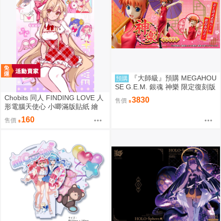
『大師級』預購 MEGAHOU
預購
SE G.E.M. 銀魂 神樂 限定復刻版
Chobits 同人 FINDING LOVE 人
3830
售價
形電腦天使心 小唧滿版貼紙 繪
師：Bee Bee
160
售價