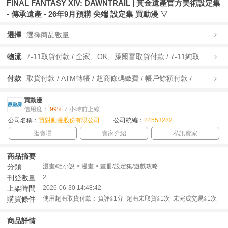
FINAL FANTASY XIV: DAWNTRAIL | 黃金遺產官方美術設定集
- 傳承遺產 - 26年9月預購 尖端 設定集 買動漫 ▽
選擇
選擇商品數量
物流
7-11取貨付款 / 全家、OK、萊爾富取貨付款 / 7-11純取貨 / 全家、OK、萊爾富純取貨 / 宅配/快遞 /
付款
取貨付款 / ATM轉帳 / 超商條碼繳費 / 帳戶餘額付款 /
買動漫
信用度：
99%
7 小時前上線
公司名稱：
買對動漫股份有限公司
公司統編：
24553282
逛賣場
賣家介紹
私訊賣家
商品摘要
分類
漫畫/輕小說 > 漫畫 > 畫冊/設定集/遊戲攻略
刊登數量
2
上架時間
2026-06-30 14:48:42
購買條件
使用超商取貨付款：負評≦1分 超商未取貨≦1次 未完成交易≦1次
商品詳情