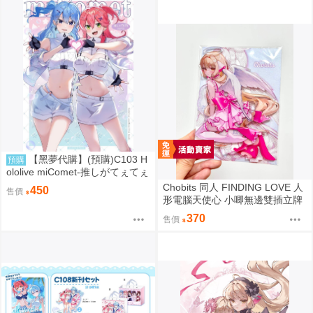
【黑夢代購】(預購)C103 H
預購
ololive miComet-推しがてぇてぇ
partⅡ- 社團名:空色姉妹 繪師:綾
Chobits 同人 FINDING LOVE 人
450
售價
香
形電腦天使心 小唧無邊雙插立牌
繪師：Bee Bee
370
售價