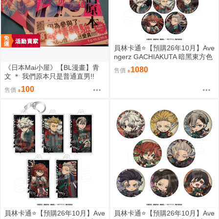
員林卡通⭐️【預購26年10月】Ave
ngerz GACHIAKUTA 暗黑東方色
彩 胸章 徽章收藏集 中盒 0814
《日本Mai小屋》【BL漫畫】青
1080
售價
文 ＊ 我們原本只是普通直男!!
(全) ＊ 作者：tomomo
100
售價
員林卡通⭐️【預購26年10月】Ave
員林卡通⭐️【預購26年10月】Ave