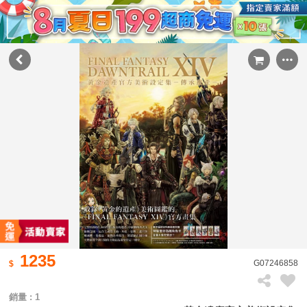
1235
G07246858
銷量 : 1