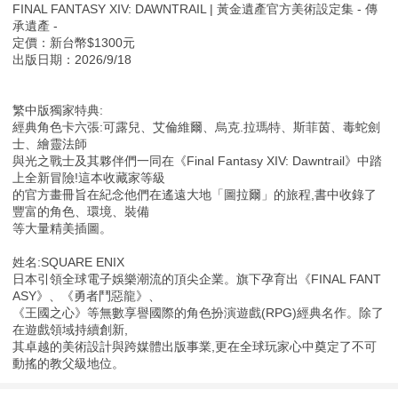
FINAL FANTASY XIV: DAWNTRAIL | 黃金遺產官方美術設定集 - 傳
承遺產 -
定價：新台幣$1300元
出版日期：2026/9/18
繁中版獨家特典:
經典角色卡六張:可露兒、艾倫維爾、烏克.拉瑪特、斯菲茵、毒蛇劍
士、繪靈法師
與光之戰士及其夥伴們一同在《Final Fantasy XIV: Dawntrail》中踏
上全新冒險!這本收藏家等級
的官方畫冊旨在紀念他們在遙遠大地「圖拉爾」的旅程,書中收錄了
豐富的角色、環境、裝備
等大量精美插圖。
姓名:SQUARE ENIX
日本引領全球電子娛樂潮流的頂尖企業。旗下孕育出《FINAL FANT
ASY》、《勇者鬥惡龍》、
《王國之心》等無數享譽國際的角色扮演遊戲(RPG)經典名作。除了
在遊戲領域持續創新,
其卓越的美術設計與跨媒體出版事業,更在全球玩家心中奠定了不可
動搖的教父級地位。