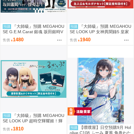
『大師級』預購 MEGAHOU
『大師級』預購 MEGAHOU
預購
預購
SE G.E.M.Carat 銀魂 坂田銀時V
SE LOOK UP 女神異聞錄5 皇家
er. 攘夷志士
版 主人公＆摩爾加納 套組 附特
1480
1940
售價
售價
典
『大師級』預購 MEGAHOU
預購
SE LOOK UP 超時空輝耀姬！輝
耀&酒寄彩葉 套組 附特典
【噗噗屋】日空預購9月 Hol
預購
1810
售價
olive C108 ふーみ 夏風 角巻わた