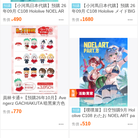
【小河馬日本代購】預購 26
【小河馬日本代購】預購 26
預購
預購
年09月 C108 Hololive NOEL AR
年09月 C108 Hololive メイドBIG
T part.8 繪師:わたお
3壓克力牌 繪師:わたお
490
1680
售價
售價
員林卡通⭐️【預購26年10月】Ave
ngerz GACHIAKUTA 暗黑東方色
彩 插圖卡片收藏集 中盒 0814
【噗噗屋】日空預購9月 Hol
預購
770
售價
olive C108 わたお NOEL ART pa
rt.8 白銀諾艾爾 寶鐘瑪琳 三期生
510
售價