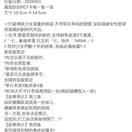
出版日期：2026/9/1
霧面防刮PET卡每一集一張
尺寸:10.2cm X 14.5cm
☆打破傳統少女漫畫的框架,不停留在單純的戀愛,深刻描繪女性慾望
與孤獨的劃時代作品。
☆矢澤 愛最受期待的創作,全球銷售超過5千萬冊。
//「七」象徵幸運,日文的「七」唸作「 NANA 」//
// 陪伴少女們數十年的經典, 粉絲必備收藏!! //
新裝版限定:
*內文以電子完稿製作。
*內容全新監修。
*新增彩色扉頁收錄。
*還原日文原版標準字。
合購特裝版限定:
*單行本第3集與第4集
*8CM大尺寸行李箱萬用貼一款(兩款隨機投入一款)
【故事簡介】第三集
由於樂團新成員真一的加入,
娜娜再度燃起歌唱的熱情。
另一方面,奈奈決定獨立,
沒想到,打工的店家卻倒閉了...!?
【故事簡介】第四集
章司移情別變的事終於曝光!