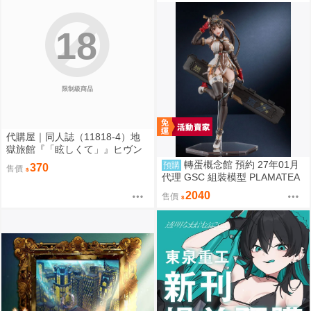
18
限制級商品
代購屋｜同人誌（11818-4）地
獄旅館『「眩しくて」』ヒヴン
ショウ ないない★ぱらだいす
轉蛋概念館 預約 27年01月
預購
370
售價
代理 GSC 組裝模型 PLAMATEA
繪師toridamono MX醬 約16公分
2040
售價