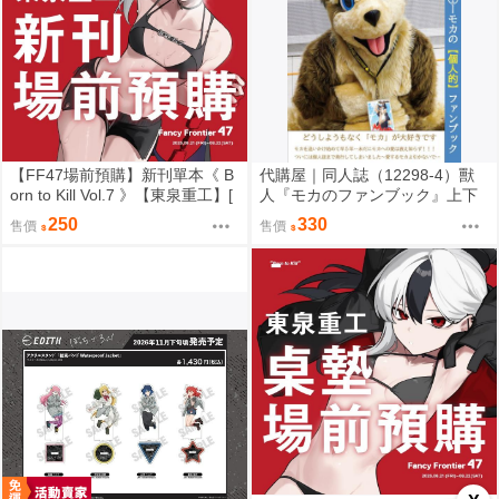
【FF47場前預購】新刊單本《 B
代購屋｜同人誌（12298-4）獸
orn to Kill Vol.7 》【東泉重工】[
人『モカのファンブック』上下
蔚藍檔案 ブルアカ / 鬼方佳世子
左右 ふちなし印刷
250
330
售價
售價
カヨコ ]