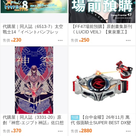
代購屋｜同人誌（6513-7）太空
【FF47場前預購】原創畫集新刊
戰士14『イベントパンフレッ
《 LUCID VEIL》【東泉重工】
ト』【頭割り】運営 なては
230
250
售價
售價
代購屋｜同人誌（3331-20）原
【台中金曜】26年11月 萬
預購
創『神窓-エジプト神話』佐口想
代 假面騎士SUPER BEST DX變
ORO
身腰帶Drive驅動器&移速手鐲 再
370
2880
售價
售價
版 0814