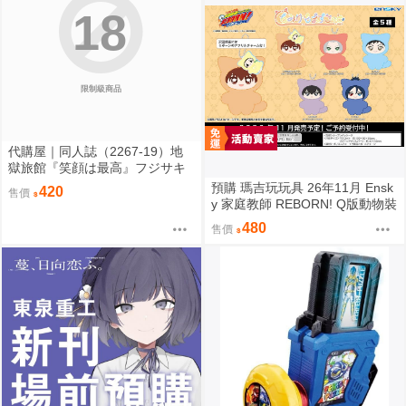
18
限制級商品
代購屋｜同人誌（2267-19）地
獄旅館『笑顔は最高』フジサキ
芥屋
預購 瑪吉玩玩具 26年11月 Ensk
420
售價
y 家庭教師 REBORN! Q版動物裝
珠鍊布偶吊飾 娃娃 5款分售 0814
480
售價