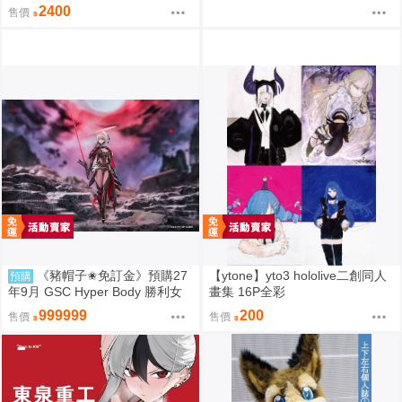
RD 聖王國篇 雅兒貝德 免訂金
2400
售價
《豬帽子✬免訂金》預購27
【ytone】yto3 hololive二創同人
預購
年9月 GSC Hyper Body 勝利女
畫集 16P全彩
神：妮姬 紅蓮：暗影 0913
999999
200
售價
售價