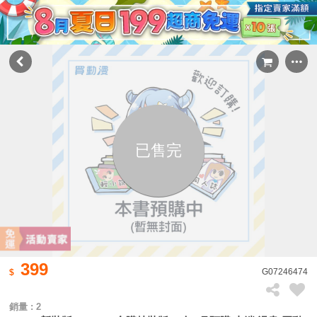
已售完
399
G07246474
銷量 : 2