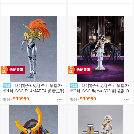
金
er 1/7 0927
《豬帽子✬免訂金》預購27
《豬帽子✬免訂金》預購27
預購
預購
年4月 GSC PLAMATEA 勇者王我
年6月 GSC figma 693 劇場版 O
王凱牙 獅子王凱 0906
VERLORD 聖王國篇 雅兒貝德 0
999999
999999
售價
售價
913