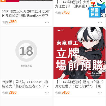
X
【FF47場前預購】大滑鼠墊《 鬼
方佳世子》【東泉重工】[ 蔚藍檔
案 ブルアカ / 鬼方佳世子 カヨコ
預購 瑪吉玩玩具 26年11月 EDIT
750
售價
]
H 孤獨搖滾! 團結Band防水夾克
角色壓克力立牌 0901
350
售價
18
限制級商品
代購屋｜同人誌（11322-8）極
【FF47場前預購】壓克力立牌《
惡老大『美容系配信者アンドレ
鬼方佳世子 / 戰鬥兔女郎》【東
アルフスと解説のヴァサゴさ
泉重工】[ 蔚藍檔案 ブルアカ / 鬼
380
450
售價
售價
ん』龍童誠斗 隠秘哲学社
方佳世子 カヨコ ]