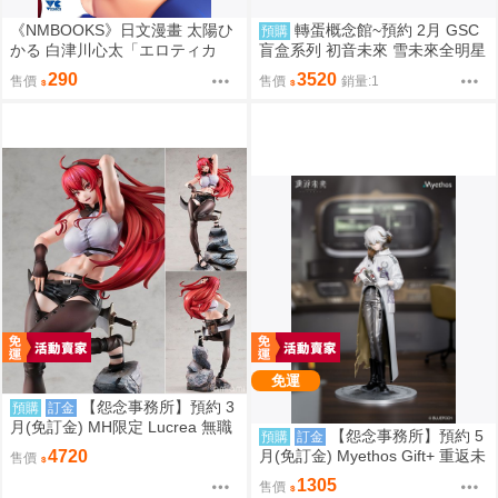
《NMBOOKS》日文漫畫 太陽ひ
轉蛋概念館~預約 2月 GSC
預購
かる 白津川心太「エロティカ
盲盒系列 初音未來 雪未來全明星
ル・ウィザードと12人の花嫁
模型收藏 Vol.2 8入 超商付款免訂
290
3520
售價
售價
銷量:1
(4)」
金
免運
【怨念事務所】預約 3
預購
訂金
月(免訂金) MH限定 Lucrea 無職
【怨念事務所】預約 5
預購
訂金
轉生 艾莉絲 全高約27公分 0816
月(免訂金) Myethos Gift+ 重返未
4720
售價
來 1999 兔毛手袋 1/8 1011
1305
售價