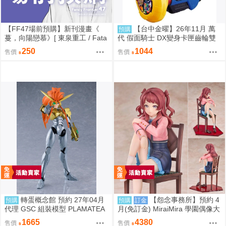
【FF47場前預購】新刊漫畫《
【台中金曜】26年11月 萬
預購
蔓，向陽戀慕》[ 東泉重工 / Fata
代 假面騎士 DX變身卡匣齒輪雙
aa / 美鈴x手毬 / 秦谷美鈴 / 月村
重版 0814
250
1044
售價
售價
手毬 / 學園偶像大師 / 全年齡 / 百
合ONLY ]
轉蛋概念館 預約 27年04月
【怨念事務所】預約 4
預購
預購
訂金
代理 GSC 組裝模型 PLAMATEA
月(免訂金) MiraiMira 學園偶像大
勇者王 獅子王凱 約16公分 免訂
師 花海咲季 雨後鳶尾花 特訓前V
1665
4380
售價
售價