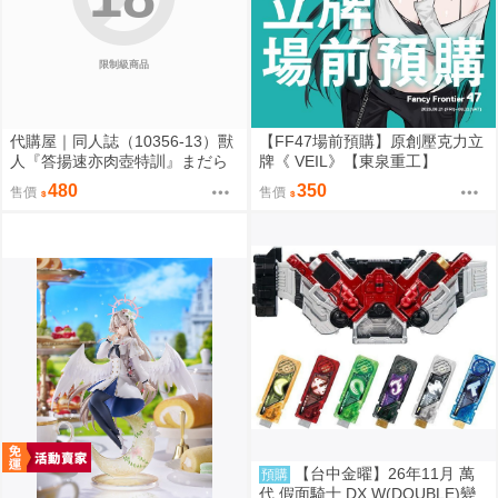
限制級商品
代購屋｜同人誌（10356-13）獸
【FF47場前預購】原創壓克力立
人『答揚速亦肉壺特訓』まだら
牌《 VEIL》【東泉重工】
模様 まんだら亭
480
350
售價
售價
【台中金曜】26年11月 萬
預購
代 假面騎士 DX W(DOUBLE)變