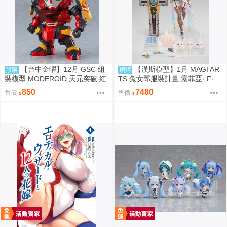
【台中金曜】12月 GSC 組
【漢斯模型】1月 MAGI AR
預購
預購
裝模型 MODEROID 天元突破 紅
TS 兔女郎服裝計畫 索菲亞· F·
蓮螺巖 紅蓮螺巖 再版 0904
希琳 機甲修女 亮色特別版 高峰N
850
7480
售價
售價
adare