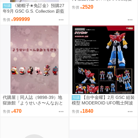
身腰帶(平成20周年VER.) 再版 0
《豬帽子✬免訂金》預購27
預購
2520
售價
814
年9月 GSC G.S. Collection 蔚藍
檔案 渚 ～花香微笑～ 1/7 0920
999999
售價
代購屋｜同人誌（9898-39）地
【台中金曜】2月 GSC 組裝
預購
獄旅館『ようせいさ〜んなおと
模型 MODEROID UFO戰士阿波
もだち』ia さくらんぼアイス
羅 大阿波羅 0904
470
1840
售價
售價