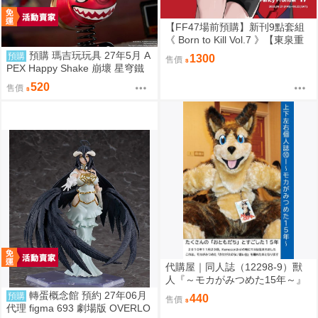
【FF47場前預購】新刊9點套組
《 Born to Kill Vol.7 》【東泉重
工】[ 蔚藍檔案 ブルアカ / 鬼方佳
預購 瑪吉玩玩具 27年5月 A
預購
1300
售價
世子 カヨコ ]
PEX Happy Shake 崩壞 星穹鐵
道 Q版搖搖樂 波提歐 1002
520
售價
代購屋｜同人誌（12298-9）獸
人『～モカがみつめた15年～』
上下左右 ふちなし印刷
轉蛋概念館 預約 27年06月
預購
440
售價
代理 figma 693 劇場版 OVERLO