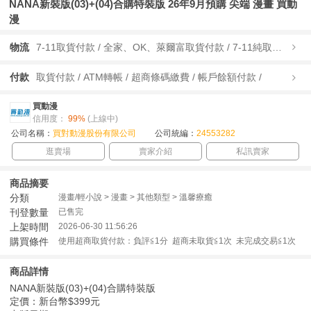
NANA新裝版(03)+(04)合購特裝版 26年9月預購 尖端 漫畫 買動
漫
物流
7-11取貨付款 / 全家、OK、萊爾富取貨付款 / 7-11純取貨 / 全家、OK、萊爾富純取貨 / 宅配/快遞 /
付款
取貨付款 / ATM轉帳 / 超商條碼繳費 / 帳戶餘額付款 /
買動漫
信用度：
99%
(上線中)
公司名稱：
買對動漫股份有限公司
公司統編：
24553282
逛賣場
賣家介紹
私訊賣家
商品摘要
分類
漫畫/輕小說 > 漫畫 > 其他類型 > 溫馨療癒
刊登數量
已售完
上架時間
2026-06-30 11:56:26
購買條件
使用超商取貨付款：負評≦1分 超商未取貨≦1次 未完成交易≦1次
商品詳情
NANA新裝版(03)+(04)合購特裝版
定價：新台幣$399元