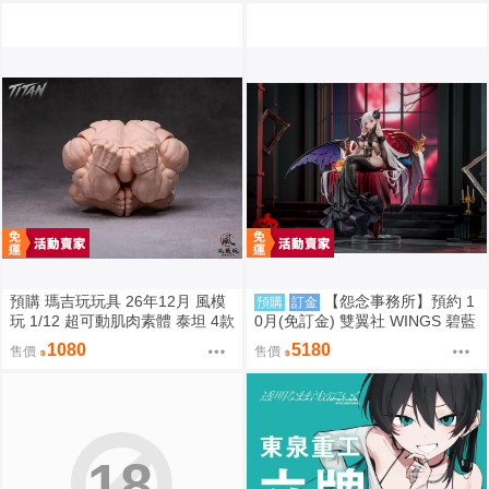
預購 瑪吉玩玩具 26年12月 風模
【怨念事務所】預約 1
預購
訂金
玩 1/12 超可動肌肉素體 泰坦 4款
0月(免訂金) 雙翼社 WINGS 碧藍
膚色 0828
航線 阿爾比恩 銀月下的夜之眷屬
1080
5180
售價
售價
1/7 0927
18