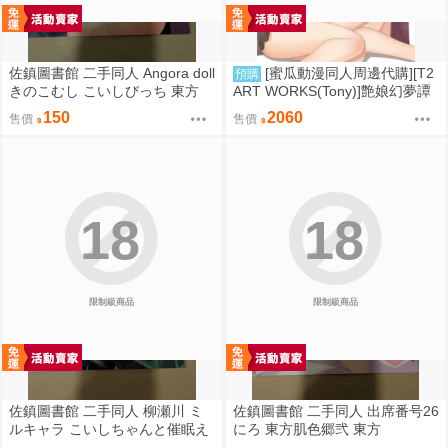
佐鎮圖書館 二手同人 Angora doll
[蜜瓜動漫同人周邊代購][T2
預購
きのこむし こいしびっち 東方
ART WORKS(Tony)]艶娘幻夢譚
【プレイマット】(同人誌)
150
2060
售價
售價
18
18
限制級商品
限制級商品
佐鎮圖書館 二手同人 柳瀬川 ミ
佐鎮圖書館 二手同人 出席番号26
ルキャラ こいしちゃんと催眠え
にろ 東方肌色郷弐 東方
っち 2 東方