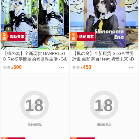
【楓の窩】全新現貨 BANPREST
【楓の窩】全新現貨 SEGA 世界
O Re:從零開始的異世界生活 -G&
計畫 繽紛舞台! feat.初音未來 -D
G- 雷姆 女僕ver.【日版】
×D- 東雲繪名【日版】
500
450
售價
售價
18
18
限制級商品
限制級商品