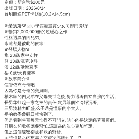
定價：新台幣$200元
出版日期：2026/8/14
首刷贈送PET卡1張(10.2×14.5cm)
♛榮獲第66回小學館漫畫賞少女向部門獎項!
♛暢銷2,000,000冊的超暖心之作!
性格迥異的四兄弟,
永遠都是彼此的依靠!
♛登場人物♛
隼 23歲/家中支柱
尊 13歲/沉著冷靜
湊 12歲/活潑直率
岳 6歲/天真懂事
♛故事簡介♛
儘管依靠哥哥吧...
因為你是哥哥的寶貝啊。
柚木家的四兄弟在父母去世之後,努力過著自立自強的生活。
長男隼扛起一家之主的責任,次男尊個性冷靜沉著,
三男湊精力旺盛,么子岳是懂事的小大人。
岳的教學參觀日就快到了,
但是看到隼哥每天忙得不可開交,貼心的岳決定瞞著哥哥們。
好朋友和歌答應要幫忙,這讓岳的決心更加堅定。
但是這個秘密卻被和歌的爺爺、
同時也是岳的忘年之交虎次郎聽到了...!?