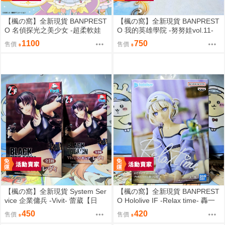
【楓の窩】全新現貨 BANPREST
【楓の窩】全新現貨 BANPREST
O 名偵探光之美少女 -超柔軟娃
O 我的英雄學院 -努努娃vol.11-
娃- 森亞露露卡【日版】
爆豪勝己【日版】
1100
750
售價
售價
【楓の窩】全新現貨 System Ser
【楓の窩】全新現貨 BANPREST
vice 企業傭兵 -Vivit- 蕾葳【日
O Hololive IF -Relax time- 轟一
版】
【日版】
450
420
售價
售價