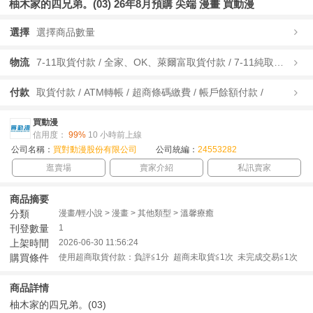
柚木家的四兄弟。(03) 26年8月預購 尖端 漫畫 買動漫
選擇
選擇商品數量
物流
7-11取貨付款 / 全家、OK、萊爾富取貨付款 / 7-11純取貨 / 全家、OK、萊爾富純取貨 / 宅配/快遞 /
付款
取貨付款 / ATM轉帳 / 超商條碼繳費 / 帳戶餘額付款 /
買動漫
信用度：
99%
10 小時前上線
公司名稱：
買對動漫股份有限公司
公司統編：
24553282
逛賣場
賣家介紹
私訊賣家
商品摘要
分類
漫畫/輕小說 > 漫畫 > 其他類型 > 溫馨療癒
刊登數量
1
上架時間
2026-06-30 11:56:24
購買條件
使用超商取貨付款：負評≦1分 超商未取貨≦1次 未完成交易≦1次
商品詳情
柚木家的四兄弟。(03)