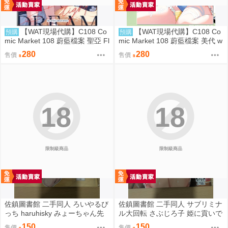
【WAT現場代購】C108 Co
【WAT現場代購】C108 Co
預購
預購
mic Market 108 蔚藍檔案 聖亞 Fl
mic Market 108 蔚藍檔案 美代 w
oating Light
ild summer
280
280
售價
售價
18
18
限制級商品
限制級商品
佐鎮圖書館 二手同人 ろいやるび
佐鎮圖書館 二手同人 サブリミナ
っち haruhisky みょーちゃん先
ル大回転 さぶじろ子 姫に貢いで
生かくパコりき 3 小美老師如是
搾られたい! Fate FGO
150
150
售價
售價