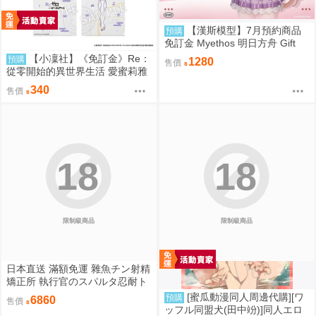
【漢斯模型】7月預約商品
預購
免訂金 Myethos 明日方舟 Gift
+系列 純燼艾雅法拉 後來的故事
【小凜社】《免訂金》Re：
預購
1280
售價
VER.1/8
從零開始的異世界生活 愛蜜莉雅
拉姆 雷姆 お祭り ver. 和服 文件
340
售價
夾資料夾套組
18
18
限制級商品
限制級商品
日本直送 滿額免運 雜魚チン射精
矯正所 執行官のスパルタ忍耐ト
レーニング 4kg重量級 優品 / 優
[蜜瓜動漫同人周邊代購][ワ
預購
6860
售價
品即戰力組合 疾風雷神
ッフル同盟犬(田中竕)]同人エロ