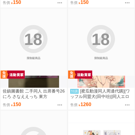
150
150
售價
售價
18
18
限制級商品
限制級商品
佐鎮圖書館 二手同人 出席番号26
[蜜瓜動漫同人周邊代購][ワ
預購
にろ さなええっち 東方
ッフル同盟犬(田中竕)]同人エロ
ゲ転生2上～発動!ヌルヌルスケ
150
1260
售價
售價
ベスキル【A5アクリルフィギュ
ア】(A5壓克力立牌特典版)(同人
誌)