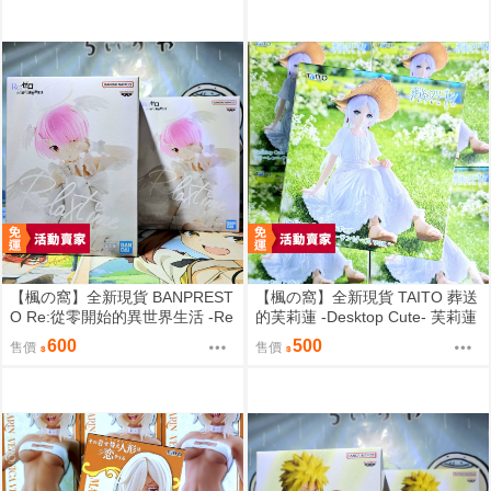
【楓の窩】全新現貨 BANPREST
【楓の窩】全新現貨 TAITO 葬送
O Re:從零開始的異世界生活 -Re
的芙莉蓮 -Desktop Cute- 芙莉蓮
lax time- 拉姆 甜蜜天使ver.【日
夏日連身裙ver.【日版】
600
500
售價
售價
版】