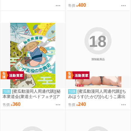
ゲ転生2上～発動!ヌルヌルスケ
400
售價
ベスキル(同人誌)
18
限制級商品
[蜜瓜動漫同人周邊代購][秘
[蜜瓜動漫同人周邊代購][ち
預購
預購
本衆道会(衆道士ペドフェチ)]ア
みはうす(たかぴ)]らむうこ露出
レが主役の古典史(同人誌)
物語4(同人誌)
360
240
售價
售價