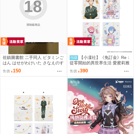
18
限制級商品
佐鎮圖書館 二手同人 ビタミンご
【小凜社】《免訂金》Re：
預購
はん はせがわけいた さなえのす
從零開始的異世界生活 愛蜜莉雅
きはとどまらずっ 東方
拉姆 雷姆 お祭り ver. 和服 生寫
150
390
售價
售價
真卡片套組