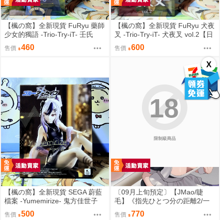
【楓の窩】全新現貨 FuRyu 藥師
【楓の窩】全新現貨 FuRyu 犬夜
少女的獨語 -Trio-Try-iT- 壬氏
叉 -Trio-Try-iT- 犬夜叉 vol.2【日
【日版】
版】
460
600
售價
售價
X
18
限制級商品
【楓の窩】全新現貨 SEGA 蔚藍
〔09月上旬預定〕【JMao/睫
檔案 -Yumemirize- 鬼方佳世子
毛】《指先ひとつ分の距離2/一
【日版】
個指尖的距離2》多規格套組&單
500
770
售價
售價
品⬢黑市兔－睫毛貓舍 (parody: