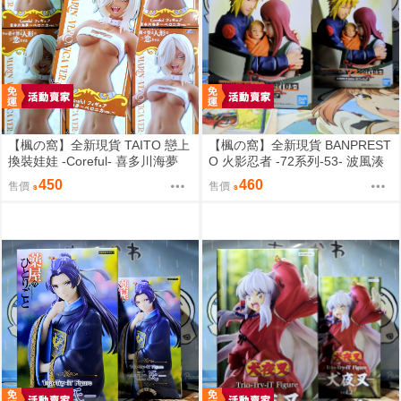
【楓の窩】全新現貨 TAITO 戀上
【楓の窩】全新現貨 BANPREST
換裝娃娃 -Coreful- 喜多川海夢
O 火影忍者 -72系列-53- 波風湊
貝羅妮卡ver.【日版】
＆漩渦九品＆鳴人【日版】
450
460
售價
售價