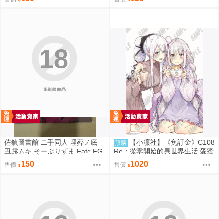
說
18
限制級商品
佐鎮圖書館 二手同人 埋葬ノ底
【小凜社】《免訂金》C108
預購
丑露ムキ そーぷりずま Fate FG
Re：從零開始的異世界生活 愛蜜
O
莉雅 艾姬多娜 拉姆 雷姆 B2掛軸
150
1020
售價
售價