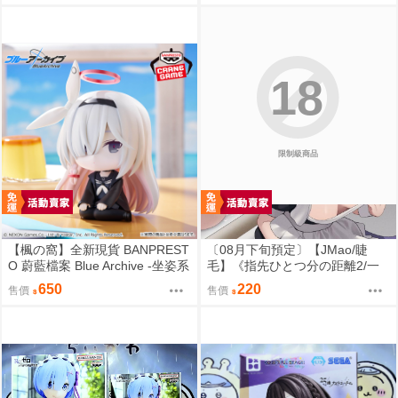
蔚藍檔案 Blue Archive ブルーア
ーカイブ ブルアカ 鬼方カヨコ
鬼方佳世子) FF47
18
限制級商品
【楓の窩】全新現貨 BANPREST
〔08月下旬預定〕【JMao/睫
O 蔚藍檔案 Blue Archive -坐姿系
毛】《指先ひとつ分の距離2/一
列- 星奈【日版】
個指尖的距離2》B5/26P黑白內
650
220
售價
售價
頁/繁體中文/無修正⬢黑市兔－睫
毛貓舍 (parody:蔚藍檔案 Blue Ar
chive ブルーアーカイブ ブルア
カ 鬼方カヨコ 鬼方佳世子) FF47