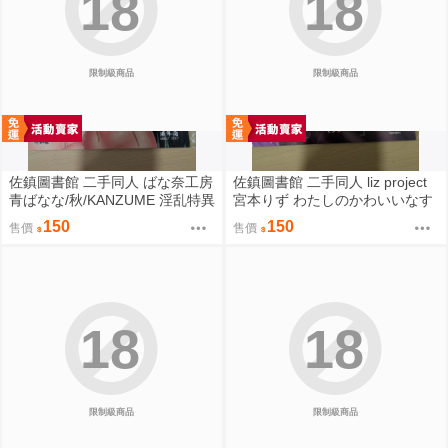
18
18
限制級商品
限制級商品
佐鎮圖書館 二手同人 ばな奈工房
佐鎮圖書館 二手同人 liz project
青ばなな/秋/KANZUME 淫乱特異
宮本りず わたしのかわいいなす
点英霊風俗七番勝負 Fate FGO
びちゃん Fate FGO
150
150
售價
售價
18
18
限制級商品
限制級商品