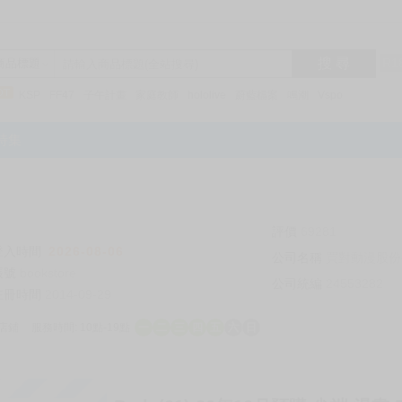
搜 尋
R1
商品標題
KSP
FF47
子午計畫
家庭教師
hololive
蔚藍檔案
鳴潮
Vspo
特集
評價
69281
登入時間
2026-08-06
公司名稱
買對動漫股份
帳號
bookstore
公司統編
24553282
註冊時間
2014-09-29
店鋪
服務時間: 10點-19點
一
二
三
四
五
六
日