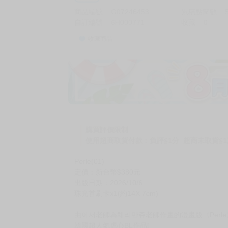
商品編號
G07246453
累積點閱數
自訂編號
6H000771
收藏
0
收藏商品
購買評價限制
使用超商取貨付款：負評≦1分 超商未取貨≦1
Perle(01)
定價：新台幣$380元
出版日期：2026/10/6
珠光首刷卡x1(約14X 7cm)
由아서老師為체리만쥬老師作畫的漫畫版《Perle
韓國超人氣虐心BL作品!