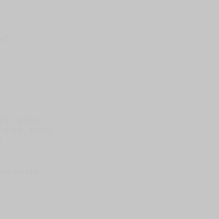
假日）
壞袋（快遞袋）
Ｅ破壞袋（快遞袋）
貨
）
?gid=3104440