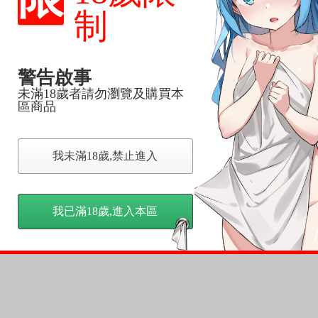
反應，逾期不受理。
制
反應，將直接加入黑名單，還請下單後準時取貨。
警告啟事
意。
，以保障買賣家雙方權益。
未滿18歲者請勿瀏覽及購買本
區商品
訂金，訂金將以專屬訂金賣場方式收取，
認收貨後，訂金賣場將由大廚取消，
我未滿18歲,禁止進入
，請慎重下單。
商品為準，可能有色差。
台灣到貨時間，發售及到貨時間依廠商實際出貨為準，
我已滿18歲,進入本區
請諒解。