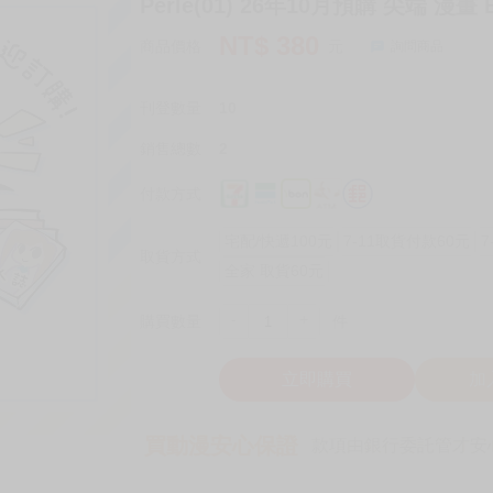
Perle(01) 26年10月預購 尖端 漫畫 
NT$
380
商品價格
元
詢問商品
刊登數量
10
銷售總數
2
付款方式
宅配/快遞100元
7-11取貨付款60元
7
取貨方式
全家 取貨60元
-
+
購買數量
件
立即購買
加
買動漫安心保證
款項由銀行委託管才安心 