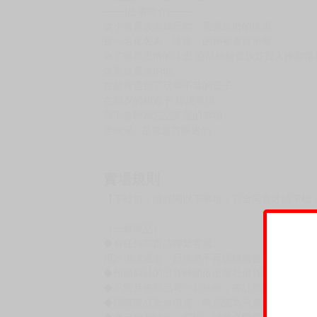
───|故事簡介|───
從小被貴族當成玩物、受盡折磨的珍恩,
被一名化名為「珍珠」的神祕貴族所救,
為了報答恩情的珍恩,協助神秘貴族並投入推翻當
偽裝成貴族的他,
在那裡遇到了玩事不恭的皇子,
在朝夕的相處下,珍恩發現...
我不會輕易忘記美麗的事物。
更何況...是我曾貪圖過的...
賣場規則
【下標前，請詳閱以下事項，完全同意才請下標
［一般商品］
◆有任何問題請聯繫客服。
用評價溝通者，日後將不再提供購書服務，請另
◆預購商品的出貨時間依出版社供貨情形會有所
◆不同月份商品可一起結帳，等訂單內所有商品
◆預購商品皆無現貨，商品圖為示意圖，請以實