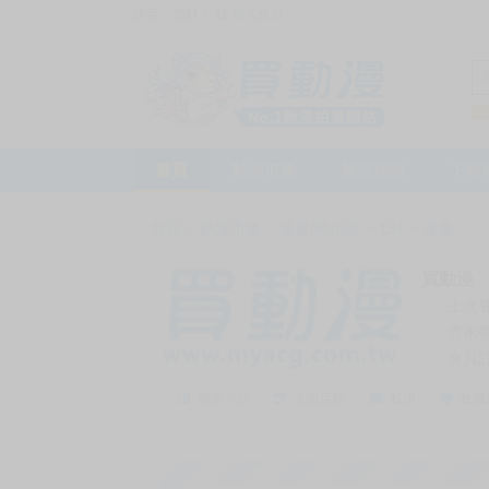
訪客，您好！
或
加入會員
首頁
動漫市集
新品預購
下殺
首頁
>
動漫市集
>
漫畫/輕小說
>
18+
>
漫畫
買動漫
上次
賣家
會員
賣家介紹
去逛店鋪
私訊
收藏