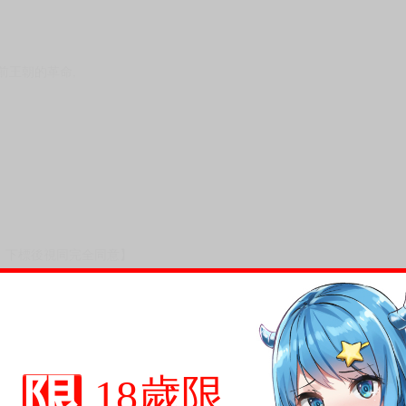
前王朝的革命,
，下標後視同完全同意】
尋其他店家，謝謝。
變動，一旦收到就會盡快寄出。
到齊後一起發貨。
限
18歲限
品為主。