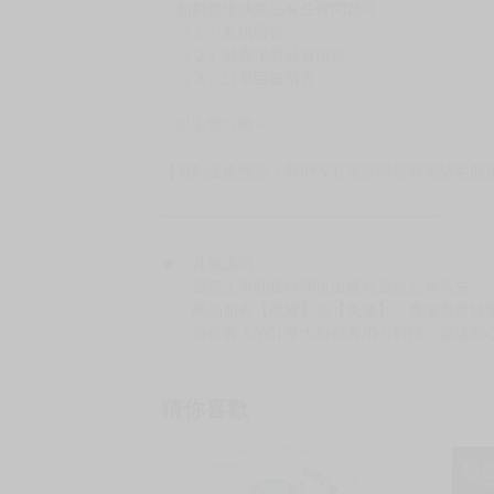
如對賣場或商品有任何問題可：
（１）私訊留言
（２）於賣場商品頁留言
（３）訂單回覆留言
以上皆可唷～
【買動漫提醒您：我們沒有電話聯繫與電話客服
━━━━━━━━━━━━━━━━━━
★ 其他說明
．實際上市到貨時間依出版社最終公布為主。
．商品如有【現貨】或【免運】，賣場都會特
．每位客人的訂單大廚都會用心對待，還請耐
猜你喜歡