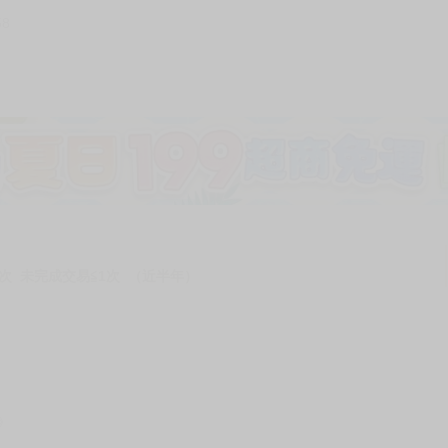
58
次 未完成交易≦1次 （近半年）
》