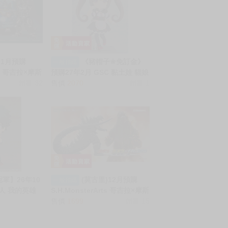
)1月預購
《豬帽子✬免訂金》
一般預購
rts 哥吉拉×摩斯
預購27年2月 GSC 黏土娃 貓娘
京SOS 3式機
銷量:32
樂園 世界連結 巧克力 0816
售價
2070
銷量:1
機動型) 電影海
軍】26年10
(莫古里)12月預購
一般預購
土人 我的英雄
S.H.MonsterArts 哥吉拉×摩斯
制服Ver 再
拉×機械哥吉拉 東京SOS 哥吉
售價
1699
銷量:15
拉 (2003)