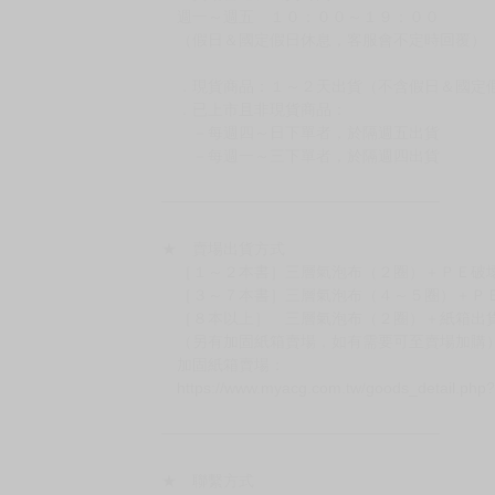
週一～週五 １０：００～１９：００
（假日＆國定假日休息，客服會不定時回覆）
．現貨商品：１～２天出貨（不含假日＆國定
．已上市且非現貨商品：
－每週四～日下單者，於隔週五出貨
－每週一～三下單者，於隔週四出貨
━━━━━━━━━━━━━━━━━━
★ 賣場出貨方式
［１～２本書］三層氣泡布（２圈）＋ＰＥ破
［３～７本書］三層氣泡布（４～５圈）＋Ｐ
［８本以上］ 三層氣泡布（２圈）＋紙箱出
（另有加固紙箱賣場，如有需要可至賣場加購
加固紙箱賣場：
https://www.myacg.com.tw/goods_detail.php
━━━━━━━━━━━━━━━━━━
★ 聯繫方式