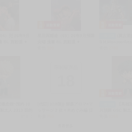
4）完 26年9月
星辰與歸途（03）26年9月預購
(莫古里
一般預購
 BL 買動漫 ✦
尖端 漫畫 BL 買動漫 ✦
S.H.MonsterA
售價
399
拉×機械哥吉拉 東
售價
2780
龍 (重武裝型/高
報版
限制級商品
18
概念館~預約 10
[代訂] ((18限)) 媚薬アロマ×マ
【高雄冠
一般預購
 黏土人 2313 我的
ッサージ 2 佐々木めぐみ編 日
月預購 GSC 黏
豪勝己 雄英制服
銷量:3
本虎之穴 日本蜜瓜 (日文漫畫)
售價
750
學院 綠谷出久 雄英
售價
1165
付款免訂金
9784823610868
版 免訂金0810
查看更多