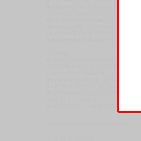
◆商品如有缺件、瑕疵，請務必取貨3日內留言
◆書籍拆封無法更換及退貨(內頁印刷瑕疵例外)
書籍有問題請不要拆封，請私訊大廚協助。
◆逾期未取且訂單取消後三個工作天內未有任何
◆書籍贈品&上市日、依出版社最終公布為主。
有時會上市前更改贈品內容或延後出版，還請注
◆網路購物取貨後開箱時建議全程錄影拍照存證
［日本精品］
◆日本精品單筆滿NT$4,000須先支付 10% 
待買家收到訂單商品，確認品項數量無誤，並確
訂金金額將退回至買動漫錢包。
◆日本精品為受注代購性質，結單後恕無法取消
◆日本精品圖像僅供參考，設計及式樣請以實際
◆日本精品的標題月份是日本上市時間，不等於
約發售後1個月-2個月抵台。
◆如遇缺貨或砍單，將另行通知並取消訂單，敬
━━━━━━━━━━━━━━━━━━
★ 賣場營運、出貨時間