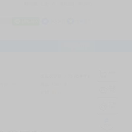
我的拍賣
訊息中心
最新公告
幫助中心
│
│
│
8 OFF
加入會員
會員登入
LINE登入
平台說明Q&A
結帳
未完成交易
0
次 (近半年)
商品
7043
件
有限公司
❔
訊息
中心
信用
99
%
常用
功能
TOP