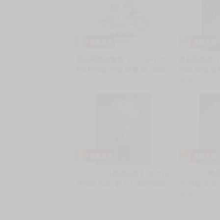
星辰與歸途套書（01～04）26
星辰與歸途（0
年9月預購 尖端 漫畫 BL 買動
預購 尖端 漫畫
漫 ✦
售價
1680
售價
399
【高雄冠軍】26年10
轉蛋
一般預購
一般預購
月預購 GSC 黏土人 我的英雄
月 再版 GSC
學院 爆豪勝己 雄英制服Ver 再
售價
1165
英雄學院 爆
售價
1165
版 免訂金0810
Ver. 超商