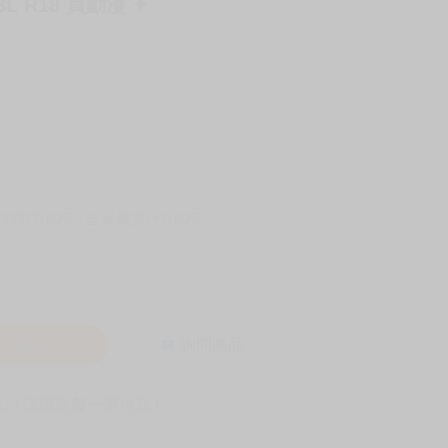
BL R18 買動漫 ✦
-11取貨60元
全家 取貨付款60元
入購物車
詢問商品
! 保障您每一筆付款 !