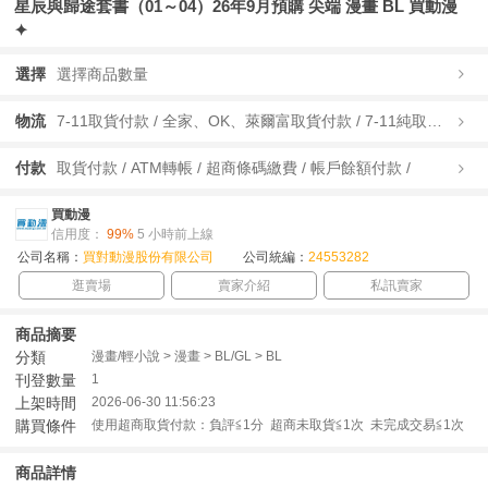
星辰與歸途套書（01～04）26年9月預購 尖端 漫畫 BL 買動漫
✦
選擇
選擇商品數量
物流
7-11取貨付款 / 全家、OK、萊爾富取貨付款 / 7-11純取貨 / 全家、OK、萊爾富純取貨 / 宅配/快遞 /
付款
取貨付款 / ATM轉帳 / 超商條碼繳費 / 帳戶餘額付款 /
買動漫
信用度：
99%
5 小時前上線
公司名稱：
買對動漫股份有限公司
公司統編：
24553282
逛賣場
賣家介紹
私訊賣家
商品摘要
分類
漫畫/輕小說 > 漫畫 > BL/GL > BL
刊登數量
1
上架時間
2026-06-30 11:56:23
購買條件
使用超商取貨付款：負評≦1分 超商未取貨≦1次 未完成交易≦1次
商品詳情