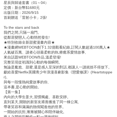
星辰與歸途套書（01～04）
定價：新台幣$1680元
出版日期：2026/9/15
首刷贈送「雷射小卡」2張!
To the stars and back
我們之間,只隔一扇門。
從鄰居變戀人,心動悄然發生!
★特別收錄全新甜蜜漫畫內容★
★漫畫網WEBTOON創下1.32億觀看紀錄,訂閱人數超過100萬人★
人氣破百萬、讀者心頭最柔軟的BL療癒系愛情故事,
來自話題WEBTOON作品,溫柔登場!
完整呈現從初識到心動的每個瞬間。
無論是尷尬、甜蜜,還是感人至深的對話,都讓人一讀就捨不得放下。
獻給喜愛Netflix英國青少年浪漫喜劇影集《戀愛修課》(Heartstoppe
r),
與每一段慢熱純愛故事的你,
這本書,是心動的開始。
【第一集】
內向的大學生姜大,習慣獨處、喜歡安靜。
直到某天,開朗的新室友甫善搬進了同一棟公寓,
帶著笑容和滿滿的熱情闖進他的世界。
一開始的抗拒,漸漸被關心和陪伴融化,
兩人之間的距離也一點一滴地縮短......