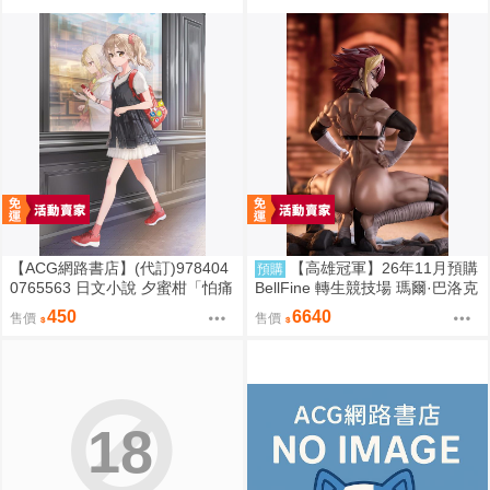
【ACG網路書店】(代訂)978404
【高雄冠軍】26年11月預購
預購
0765563 日文小說 夕蜜柑「怕痛
BellFine 轉生競技場 瑪爾·巴洛克
的我，把防禦力點滿就對了 外傳
1/6 免訂金0831
450
6640
售價
售價
(3)」
18