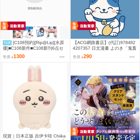
限制級商品
[C108預約][Rip@Lip][水原
【ACG網路書店】(代訂)978482
預購
優]■C108新作■C108新刊6点セ
4207357 日文漫畫 よのき「鬼畜
ット+先着特典 同人誌
英雄 (15)」
1300
290
售價
售價
現貨｜日本正版 吉伊卡哇 Chiika