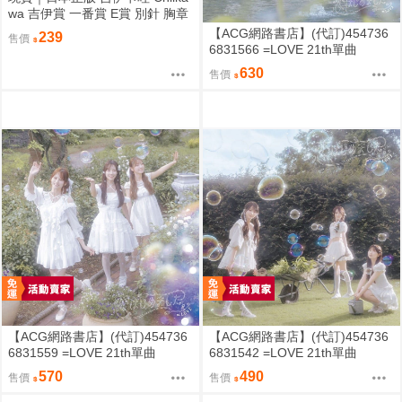
wa 吉伊賞 一番賞 E賞 別針 胸章
娃娃 (イヤッ）｜吉伊 小可愛 ち
【ACG網路書店】(代訂)454736
239
售價
いかわ
6831566 =LOVE 21th單曲
「恋、はじめました。」Type-E
630
售價
完全生產限定盤
【ACG網路書店】(代訂)454736
【ACG網路書店】(代訂)454736
6831559 =LOVE 21th單曲
6831542 =LOVE 21th單曲
「恋、はじめました。」Type-D
「恋、はじめました。」Type-C
570
490
售價
售價
(CD+BD)
(CD+BD)