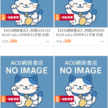
【ACG網路書店】(預購)191152
【ACG網路書店】(預購)092052
6110 LaLa 2026年11月號 封面:
6110 LaLa 2026年11月號 封面:
花はことりを好きすぎる
學園奶爸 附:50周年紀念 全明星
250
230
售價
售價
撲克牌