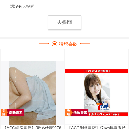
還沒有人提問
去提問
猜您喜歡
【ACG網路書店】(新品代購)978
【ACG網路書店】(7net特典版代