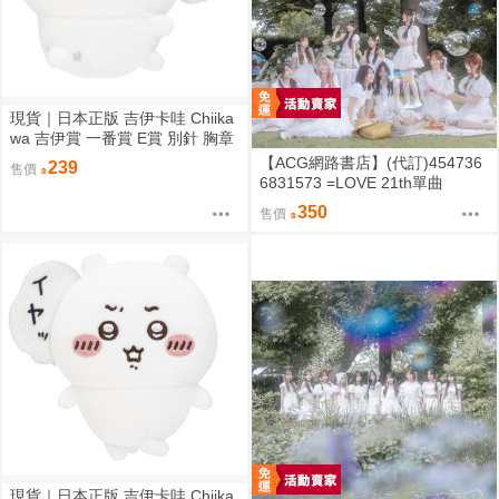
現貨｜日本正版 吉伊卡哇 Chiika
wa 吉伊賞 一番賞 E賞 別針 胸章
娃娃 (あーん…）｜吉伊 小可愛
【ACG網路書店】(代訂)454736
239
售價
ちいかわ
6831573 =LOVE 21th單曲
「恋、はじめました。」Type-F
350
售價
通常盤
現貨｜日本正版 吉伊卡哇 Chiika