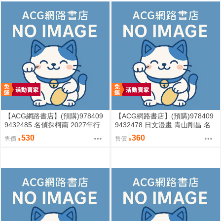
【ACG網路書店】(預購)978409
【ACG網路書店】(預購)978409
9432485 名偵探柯南 2027年行
9432478 日文漫畫 青山剛昌 名
事曆 手帳本
偵探柯南 (109) 特裝版 附：分鏡
530
360
售價
售價
圖卡片套組