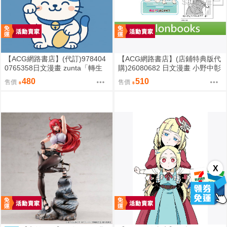
【ACG網路書店】(代訂)978404
【ACG網路書店】(店鋪特典版代
0765358日文漫畫 zunta「轉生
購)26080682 日文漫畫 小野中彰
競技場 転生コロシアム 精選全彩
大「夢想成為魔法少女 / 魔法少
480
510
售價
售價
版 わからせセレクション2」
女にあこがれて (13)」
X