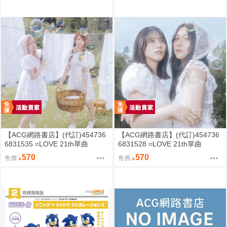
【ACG網路書店】(代訂)454736
【ACG網路書店】(代訂)454736
6831535 =LOVE 21th單曲
6831528 =LOVE 21th單曲
「恋、はじめました。」Type-B
「恋、はじめました。」Type-A
570
570
售價
售價
(CD+BD)
(CD+BD)