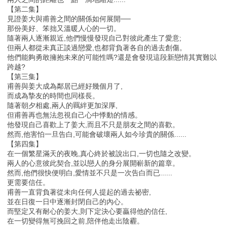
【第二集】
見證姜大與甫善之間的關係如何展開──
那份美好、笨拙又溫暖人心的一切。
隨著兩人逐漸親近,他們慢慢發現自己對彼此產生了愛意;
但兩人都從未真正談過戀愛,也都背負著各自的過去創傷。
他們能夠勇敢擁抱未來的可能性嗎?還是會發現這段新戀情其實難以
跨越?
【第三集】
甫善與姜大成為鄰居已經好幾個月了,
而成為摯友的時間也同樣長。
隨著朝夕相處,兩人的羈絆更加深厚,
但甫善再也無法忽視自己心中悸動的情感。
他發現自己喜歡上了姜大,而且不只是朋友之間的喜歡。
然而,他害怕一旦告白,可能會破壞兩人如今珍貴的關係......
【第四集】
在一個繁星滿天的夜晚,真心終於被說出口,一切也隨之改變。
兩人的心意彼此契合,並以戀人的身分展開嶄新的篇章。
然而,他們很快便明白,愛情並不只是一次告白而已......
更需要信任。
甫善一直背負著從未向任何人提起的過去祕密,
並在日復一日中逐漸封閉自己的內心。
而堅定又有耐心的姜大,則下定決心要贏得他的信任,
在一切變得無可挽回之前,陪伴他走出陰霾。