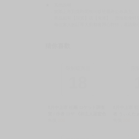
★ 其他說明
．實際上市到貨時間依出版社最終公布為主。
．商品如有【現貨】或【免運】，賣場都會特
．每位客人的訂單大廚都會用心對待，還請耐
猜你喜歡
限制級商品
限
18
8月中上市 社團 ロケット調査
8月中上市 社
室 / 作者 コザ 《和主人甜蜜色
者 うぃんた
色大作戰/ご主人様といーっぱ
售價
200
輩的海邊故事
售價
200
いHしちゃう大作戦》R18 中文
会社の先輩と
無修正 二創 蔚藍檔案 同人誌
中文 無修正 