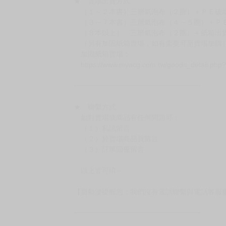
★ 賣場出貨方式
［１～２本書］三層氣泡布（２圈）＋ＰＥ破
［３～７本書］三層氣泡布（４～５圈）＋Ｐ
［８本以上］ 三層氣泡布（２圈）＋紙箱出
（另有加固紙箱賣場，如有需要可至賣場加購
加固紙箱賣場：
https://www.myacg.com.tw/goods_detail.php
━━━━━━━━━━━━━━━━━━
★ 聯繫方式
如對賣場或商品有任何問題可：
（１）私訊留言
（２）於賣場商品頁留言
（３）訂單回覆留言
以上皆可唷～
【買動漫提醒您：我們沒有電話聯繫與電話客服
━━━━━━━━━━━━━━━━━━