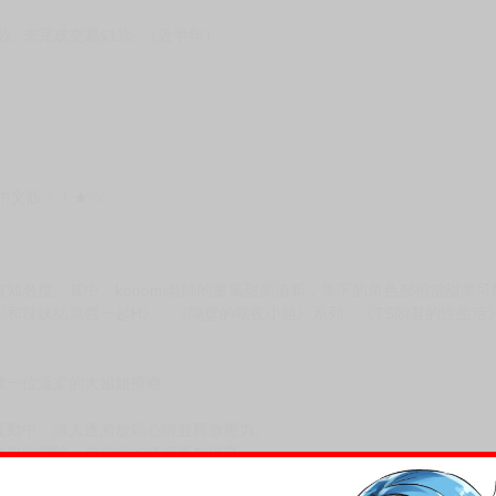
次 未完成交易≦1次 （近半年）
體中文版！！★☆
。
知名度。其中，konomi老師的畫風甜美清新，筆下的角色都相當甜美
《和辣妹結菜醬一起H》、《隔壁的咲夜小姐》系列、《TS朗君的性生活
被一位溫柔的大姐姐療癒。
互動中，讓人逐漸放鬆心情並釋放壓力。
舒服的體驗，使彼此的情感更加提升。