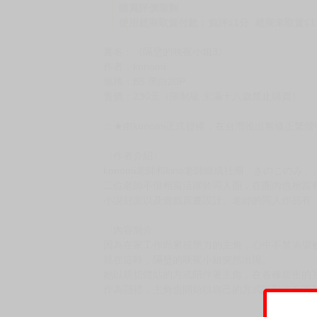
購買評價限制
使用超商取貨付款：負評≦1分 超商未取貨≦1
書名：《隔壁的咲夜小姐3》
作者：konomi
規格：B5 黑白20P
售價：230元（限制級 未滿十八歲禁止購買）
☆★由konomi正式授權，在台灣推出無修正繁
〈作者介紹〉
konomi老師和kino老師組成社團「きのこのみ」
二位老師不但相當活躍於同人圈，在圈內也相當有
小說封面以及遊戲原畫設計。老師的同人作品有
〈內容簡介〉
因為在家工作而累積壓力的主角，心中不禁渴望
就在這時，隔壁的咲夜小姐突然出現。
她以親切體貼的方式陪伴著主角，在各種親密的
作為回禮，主角也開始以自己的方式讓對方有更