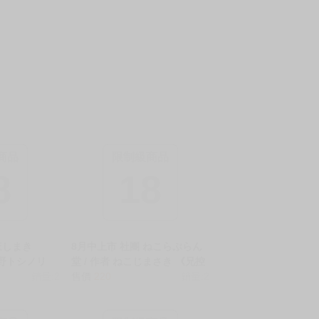
商品
限制級商品
8
18
ほしまき
8月中上市 社團 ねこらぶらん
者 矢野トシノリ
堂 / 作者 ねこじまさき 《兄控
掉後又色又可
銷量:2
長乳的她貼上來最後越界的事
售價
220
銷量:2
.5 合集～/怖
前篇/兄ラブ高湿度長乳妹に迫
らHで可愛か
られて孕ませちゃう話》R18