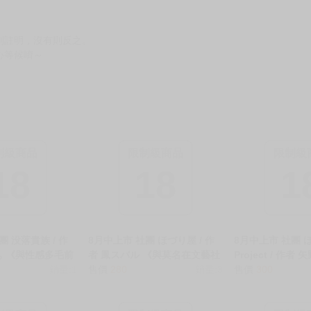
別註明，沒有則反之。
心等候唷～
制級商品
限制級商品
限制級
18
18
1
團 没落貴族 / 作
8月中上市 社團 ほづり屋 / 作
8月中上市 社團 
ぁ 《與性感多毛前
者 鳳スバル 《與莫名在文藝社
Project / 作
/ケツ毛生えてる
銷量:1
的辣妹瘋狂色色的事/なぜか文
售價
280
銷量:3
《凶悍女主管脫
售價
300
海に行く話》R18
芸部にいたギャル娘とひたす
愛2～FANBOX 0
同人誌 ★
らセックスする話》R18 中文
い女上司が脱いだ