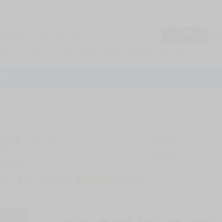
搜 尋
R1
商品標題
KSP
FF47
子午計畫
家庭教師
hololive
蔚藍檔案
鳴潮
Vspo
特集
評價
69295
登入時間
2026-08-07
公司名稱
買對動漫股份
帳號
bookstore
公司統編
24553282
註冊時間
2014-09-29
店鋪
服務時間: 10點-19點
一
二
三
四
五
六
日