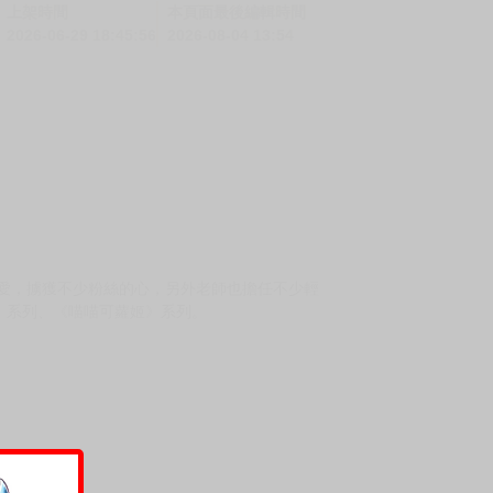
上架時間
本頁面最後編輯時間
2026-06-29 18:45:56
2026-08-04 13:54
可愛，擄獲不少粉絲的心，另外老師也擔任不少輕
》系列、《喵喵可蘿姬》系列。