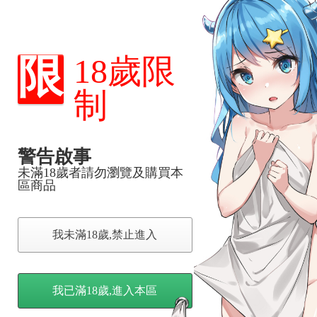
，下標後視同完全同意】
限
18歲限
制
尋其他店家，謝謝。
變動，一旦收到就會盡快寄出。
到齊後一起發貨。
品為主。
警告啟事
反應，逾期不受理。
未滿18歲者請勿瀏覽及購買本
區商品
反應，將直接加入黑名單，還請下單後準時取貨。
意。
我未滿18歲,禁止進入
，以保障買賣家雙方權益。
我已滿18歲,進入本區
訂金，訂金將以專屬訂金賣場方式收取，
認收貨後，訂金賣場將由大廚取消，