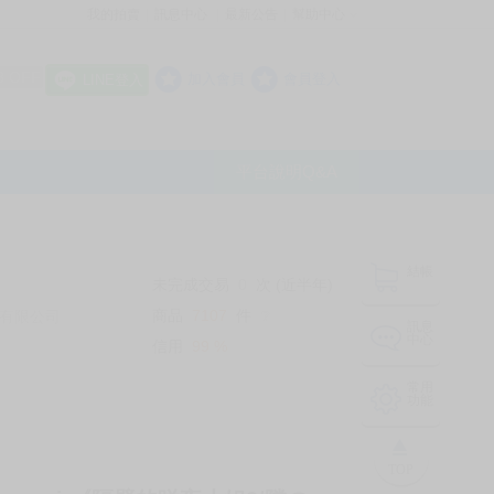
我的拍賣
訊息中心
最新公告
幫助中心
│
│
│
8 OFF
加入會員
會員登入
LINE登入
平台說明Q&A
結帳
未完成交易
0
次 (近半年)
商品
7107
件
有限公司
❔
訊息
中心
信用
99
%
常用
功能
TOP