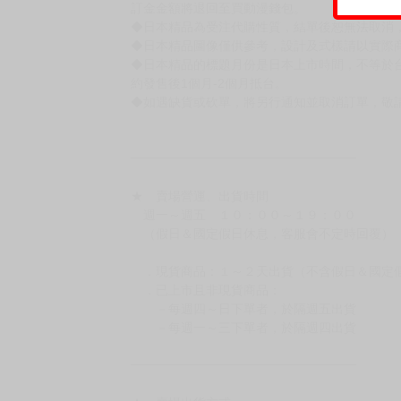
訂金金額將退回至買動漫錢包。
◆日本精品為受注代購性質，結單後恕無法取消
◆日本精品圖像僅供參考，設計及式樣請以實際
◆日本精品的標題月份是日本上市時間，不等於
約發售後1個月-2個月抵台。
◆如遇缺貨或砍單，將另行通知並取消訂單，敬
━━━━━━━━━━━━━━━━━━
★ 賣場營運、出貨時間
週一～週五 １０：００～１９：００
（假日＆國定假日休息，客服會不定時回覆）
．現貨商品：１～２天出貨（不含假日＆國定
．已上市且非現貨商品：
－每週四～日下單者，於隔週五出貨
－每週一～三下單者，於隔週四出貨
━━━━━━━━━━━━━━━━━━