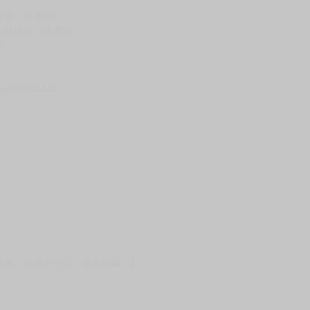
壞袋（快遞袋）
Ｅ破壞袋（快遞袋）
貨
）
?gid=3104440
服務，請務必小心，避免受騙！】