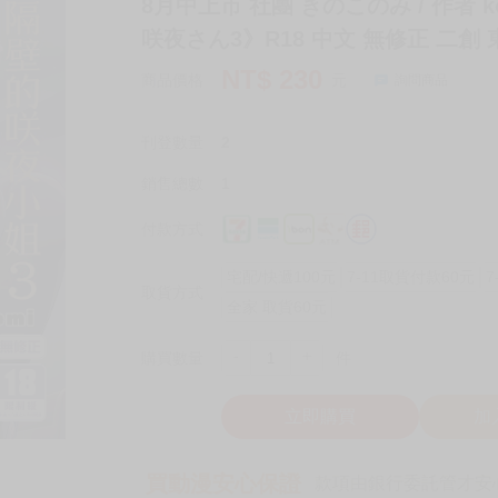
8月中上市 社團 きのこのみ / 作者 
咲夜さん3》R18 中文 無修正 二創 東方
NT$
230
商品價格
元
詢問商品
刊登數量
2
銷售總數
1
付款方式
宅配/快遞100元
7-11取貨付款60元
7
取貨方式
全家 取貨60元
-
+
購買數量
件
立即購買
加
買動漫安心保證
款項由銀行委託管才安心 