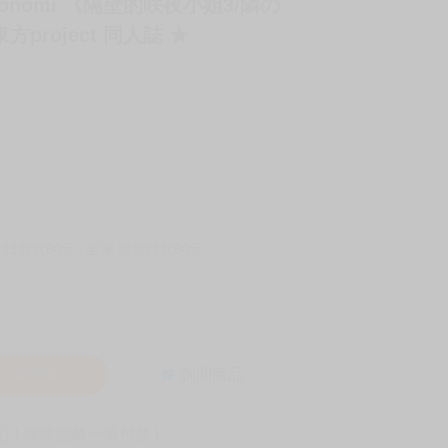
konomi 《隔壁的咲夜小姐3/隣の
project 同人誌 ★
-11取貨60元
全家 取貨付款60元
入購物車
詢問商品
! 保障您每一筆付款 !