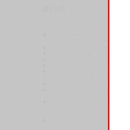
賣場規則
【下標前，請詳閱以下事項，完全同意才請下標
［一般商品］
◆有任何問題請聯繫客服。
用評價溝通者，日後將不再提供購書服務，請另
◆預購商品的出貨時間依出版社供貨情形會有所
◆不同月份商品可一起結帳，等訂單內所有商品
◆預購商品皆無現貨，商品圖為示意圖，請以實
◆商品如有缺件、瑕疵，請務必取貨3日內留言
◆書籍拆封無法更換及退貨(內頁印刷瑕疵例外)
書籍有問題請不要拆封，請私訊大廚協助。
◆逾期未取且訂單取消後三個工作天內未有任何
◆書籍贈品&上市日、依出版社最終公布為主。
有時會上市前更改贈品內容或延後出版，還請注
◆網路購物取貨後開箱時建議全程錄影拍照存證
［日本精品］
◆日本精品單筆滿NT$4,000須先支付 10% 
待買家收到訂單商品，確認品項數量無誤，並確