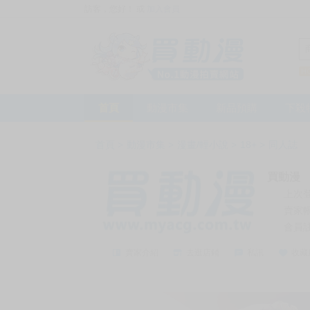
訪客，您好！
或
加入會員
首頁
動漫市集
新品預購
下殺
首頁
>
動漫市集
>
漫畫/輕小說
>
18+
>
同人誌
買動漫
上次
賣家
會員
賣家介紹
去逛店鋪
私訊
收藏