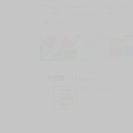
商品編號
G07244513
累積點閱數
自訂編號
9786264593540
收藏
0
收藏商品
加價購
( 共
1
件商品 )
(加購品) 買動漫★《$15元-
-
+