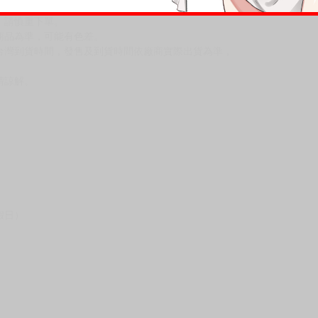
，請慎重下單。
商品為準，可能有色差。
台灣到貨時間，發售及到貨時間依廠商實際出貨為準，
請諒解。
假日）