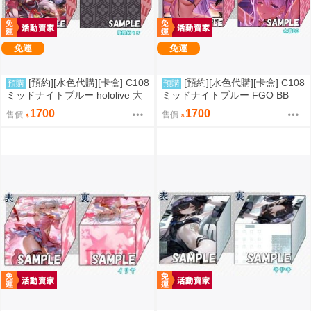
免運
免運
[預約][水色代購][卡盒] C108
[預約][水色代購][卡盒] C108
預購
預購
ミッドナイトブルー hololive 大
ミッドナイトブルー FGO BB
神ミオ
1700
1700
售價
售價