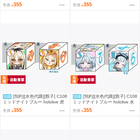
咲リオナ
綺々羅々ヴィヴィ
355
355
售價
售價
[預約][水色代購][骰子] C108
[預約][水色代購][骰子] C108
預購
預購
ミッドナイトブルー hololive 虎
ミッドナイトブルー hololive 水
金妃笑虎
宮枢
355
355
售價
售價