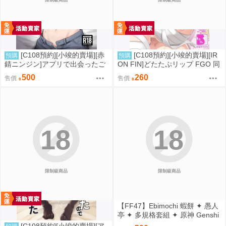
限制級商品
限制級商品
[C108預約][小竣的賣場][赤
[C108預約][小竣的賣場][IR
預購
預購
錆ニンジン]アプリで出会ったご
ON FIN]どたたぷリップ FGO 同
主人様に躾けられた話 同人誌04
人誌id=2388102
500
260
售價
售價
0031330056
18
18
限制級商品
限制級商品
【FF47】Ebimochi 蝦餅 ✦ 愚人
亭 ✦ 多規格套組 ✦ 原神 Genshi
n Impact
[C108預約][小竣的賣場][ア