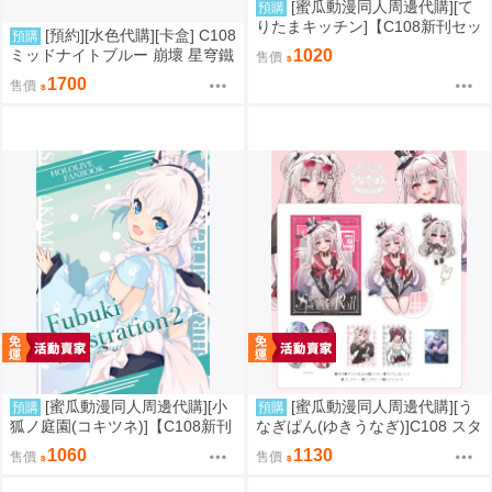
[蜜瓜動漫同人周邊代購][て
預購
りたまキッチン]【C108新刊セッ
[預約][水色代購][卡盒] C108
預購
ト】NEW ERIDUSCAPEセット
ミッドナイトブルー 崩壞 星穹鐵
1020
售價
(絕區零)(同人誌)
道 流螢
1700
售價
[蜜瓜動漫同人周邊代購][小
[蜜瓜動漫同人周邊代購][う
預購
預購
狐ノ庭園(コキツネ)]【C108新刊
なぎぱん(ゆきうなぎ)]C108 スタ
セット】Fubuki Illustration 2
レ新刊セット うなぎぱん(崩壞：
1060
1130
售價
售價
【特典付】(Hololive)(同人誌)
星穹鐵道)(同人誌)