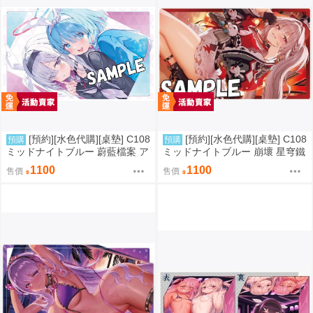
[預約][水色代購][桌墊] C108
[預約][水色代購][桌墊] C108
預購
預購
ミッドナイトブルー 蔚藍檔案 ア
ミッドナイトブルー 崩壞 星穹鐵
ロナ＆プラナ
道 火花
1100
1100
售價
售價