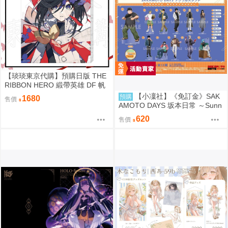
【琰琰東京代購】預購日版 THE
RIBBON HERO 緞帶英雄 DF 帆
布畫 藍寶石 帕茵 天鵝絨 吉露可
【小凜社】《免訂金》SAK
預購
1680
售價
AMOTO DAYS 坂本日常 ～Sunn
y Afternoon～ 壓克力立牌 資料夾
620
售價
貼紙