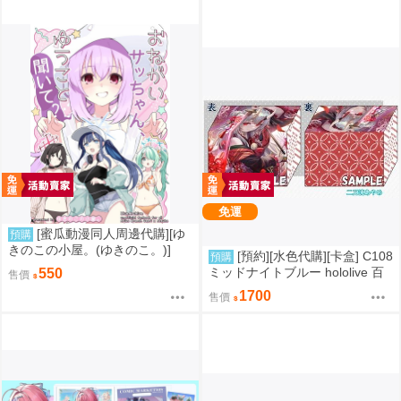
免運
[蜜瓜動漫同人周邊代購][ゆ
預購
きのこの小屋。(ゆきのこ。)]
[預約][水色代購][卡盒] C108
預購
【新刊セット】おねがいサッち
ミッドナイトブルー hololive 百
550
售價
ゃん、ゆうこと聞いて(蔚藍檔案)
鬼あやめ
1700
(同人誌)
售價