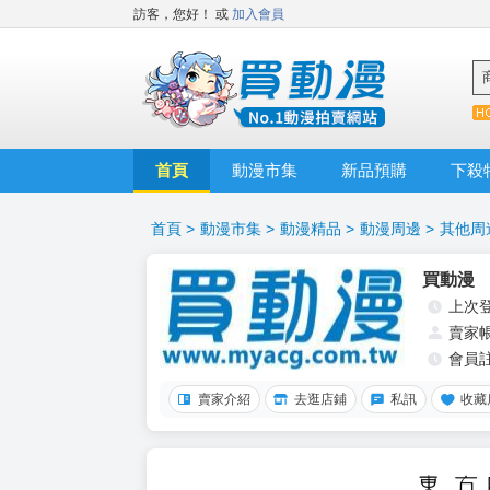
訪客，您好！
或
加入會員
首頁
動漫市集
新品預購
下殺
首頁
>
動漫市集
>
動漫精品
>
動漫周邊
>
其他周
買動漫
上次
賣家
會員
賣家介紹
去逛店鋪
私訊
收藏