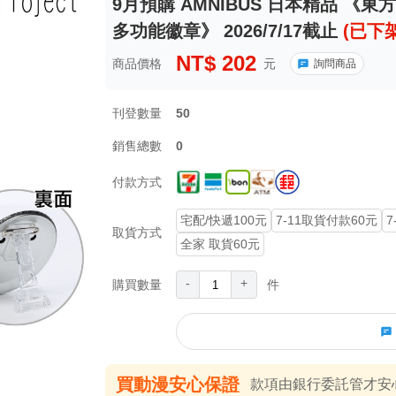
9月預購 AMNIBUS 日本精品 《東方
多功能徽章》 2026/7/17截止
(已下架
NT$
202
商品價格
元
詢問商品
刊登數量
50
銷售總數
0
付款方式
宅配/快遞100元
7-11取貨付款60元
7
取貨方式
全家 取貨60元
-
+
購買數量
件
買動漫安心保證
款項由銀行委託管才安心 