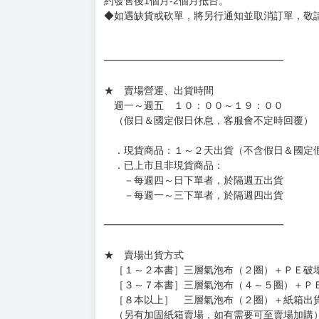
約發售後1個月-2個月抵台。
◆如遇缺貨或砍單，將另行通知並取消訂單，敬
━━━━━━━━━━━━━━━━━━
★ 賣場營運、出貨時間
週一～週五 １０：００～１９：００
（假日＆國定假日休息，客服會不定時回覆）
．現貨商品：１～２天出貨（不含假日＆國定
．已上市且非現貨商品：
－每週四～日下單者，於隔週五出貨
－每週一～三下單者，於隔週四出貨
━━━━━━━━━━━━━━━━━━
★ 賣場出貨方式
［１～２本書］三層氣泡布（２圈）＋ＰＥ破
［３～７本書］三層氣泡布（４～５圈）＋Ｐ
［８本以上］ 三層氣泡布（２圈）＋紙箱出
（另有加固紙箱賣場，如有需要可至賣場加購