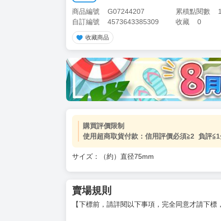
商品編號
G07244207
累積點閱數
自訂編號
4573643385309
收藏
0
收藏商品
購買評價限制
使用超商取貨付款：信用評價必須≧2 負評≦1
サイズ：（約）直径75mm
賣場規則
【下標前，請詳閱以下事項，完全同意才請下標