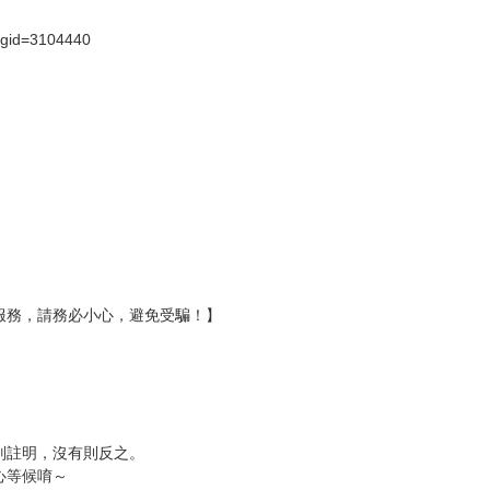
?gid=3104440
服務，請務必小心，避免受騙！】
別註明，沒有則反之。
心等候唷～