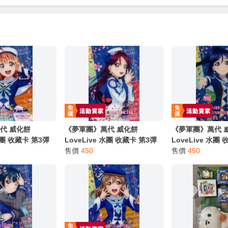
代 威化餅
《夢軍團》萬代 威化餅
《夢軍團》萬代 
 水團 收藏卡 第3彈
LoveLive 水團 收藏卡 第3彈
LoveLive 水團
o.01r 高海千歌
金屬質感卡 No.02r 櫻內梨子
售價
450
金屬質感卡 No.0
售價
450
(亮箔版)
(亮箔版)