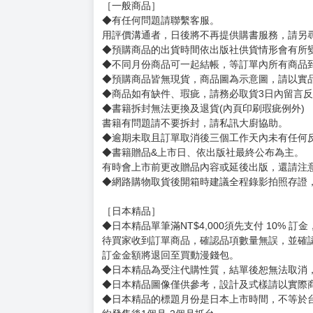
［一般商品］
◆有任何問題請聯繫客服。
用評價溝通者，日後將不再提供購書服務，請另
◆預購商品的出貨時間依出版社供貨情形會有所
◆不同月份商品可一起結帳，等訂單內所有商品
◆預購商品皆無現貨，商品圖為示意圖，請以實
◆商品如有缺件、瑕疵，請務必取貨3日內留言
◆書籍拆封無法更換及退貨(內頁印刷瑕疵例外)
書籍有問題請不要拆封，請私訊大廚協助。
◆逾期未取且訂單取消後三個工作天內未有任何
◆書籍贈品&上市日、依出版社最終公布為主。
有時會上市前更改贈品內容或延後出版，還請注
◆網路購物取貨後開箱時建議全程錄影拍照存證
［日本精品］
◆日本精品單筆滿NT$4,000須先支付 10% 
待買家收到訂單商品，確認品項數量無誤，並確
訂金金額將退回至買動漫錢包。
◆日本精品為受注代購性質，結單後恕無法取消
◆日本精品圖像僅供參考，設計及式樣請以實際
◆日本精品的標題月份是日本上市時間，不等於