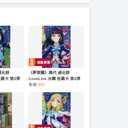
威化餅
《夢軍團》萬代 威化餅
 收藏卡 第3彈
LoveLive 水團 收藏卡 第3彈
3r 松浦果南
金屬質感卡 No.04r 黑澤黛雅
售價
450
(亮箔版)