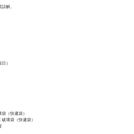
請諒解。
假日）
壞袋（快遞袋）
Ｅ破壞袋（快遞袋）
貨
）