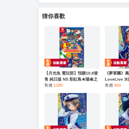
猜你喜歡
【月光魚 電玩部】預購10.8發
《夢軍團》萬
售 純日版 NS 彩虹島★陽傘之
LoveLive
星 合輯 レインボー★パラソル
售價
1380
金屬質感卡 N
售價
450
コレクション 日文版
(亮箔版)