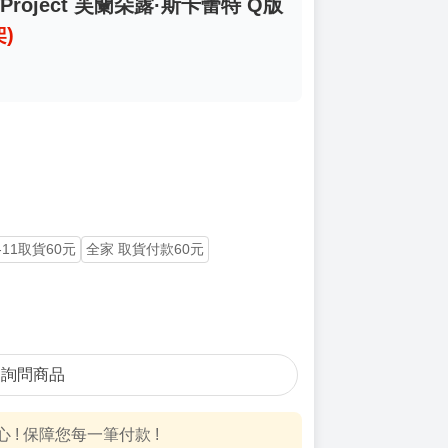
Project 芙蘭朵露·斯卡蕾特 Q版
)
-11取貨60元
全家 取貨付款60元
詢問商品
! 保障您每一筆付款 !