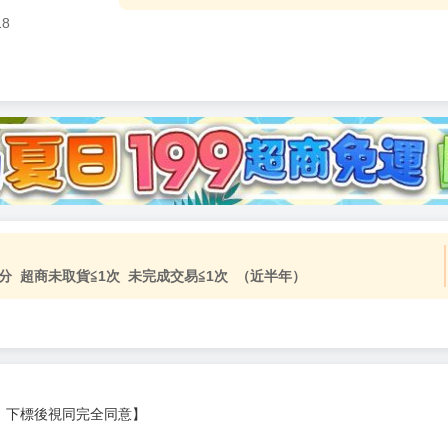
18
分 超商未取貨≦1次 未完成交易≦1次 （近半年）
，下標後視同完全同意】