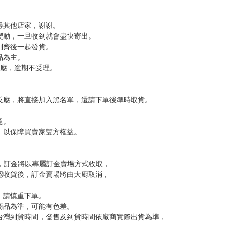
尋其他店家，謝謝。
變動，一旦收到就會盡快寄出。
到齊後一起發貨。
品為主。
反應，逾期不受理。
反應，將直接加入黑名單，還請下單後準時取貨。
意。
，以保障買賣家雙方權益。
訂金，訂金將以專屬訂金賣場方式收取，
認收貨後，訂金賣場將由大廚取消，
，請慎重下單。
商品為準，可能有色差。
台灣到貨時間，發售及到貨時間依廠商實際出貨為準，