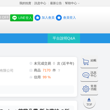
我的拍賣
訊息中心
最新公告
幫助中心
│
│
│
8 OFF
加入會員
會員登入
LINE登入
平台說明Q&A
結帳
未完成交易
0
次 (近半年)
商品
7170
件
有限公司
❔
訊息
中心
信用
99
%
常用
功能
TOP