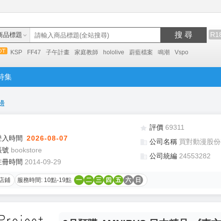
搜 尋
R1
商品標題
KSP
FF47
子午計畫
家庭教師
hololive
蔚藍檔案
鳴潮
Vspo
特集
邊
評價
69311
登入時間
2026-08-07
公司名稱
買對動漫股份
帳號
bookstore
公司統編
24553282
註冊時間
2014-09-29
店鋪
服務時間: 10點-19點
一
二
三
四
五
六
日