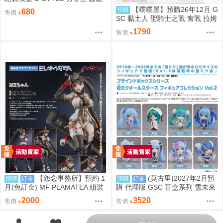
神 再版 0817
【噗噗屋】預購26年12月 G
預購
680
售價
SC 黏土人 聖騎士之戰 奮戰 拉姆
雷薩爾=瓦倫泰 再販 免訂金
1790
售價
【怨念事務所】預約 1
(莫古里)2027年2月預
預購
訂金
預購
訂金
月(免訂金) MF PLAMATEA 組裝
購 代理版 GSC 盲盒系列 雪未來
模型 toridamono MX醬 0906
全明星 模型收藏 Vol.2 BOX (8入)
2000
3520
售價
售價
超商付款免訂金