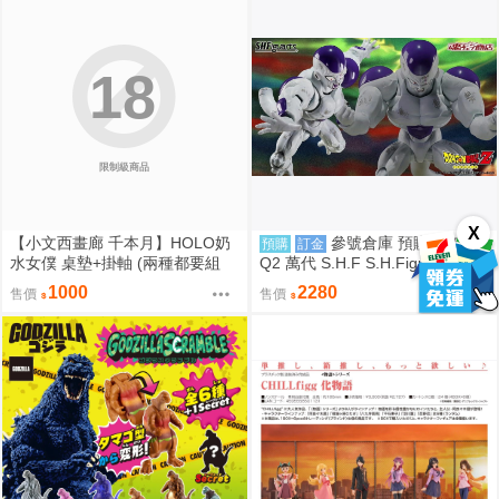
18
限制級商品
X
【小文西畫廊 千本月】HOLO奶
參號倉庫 預購27年Q1-
預購
訂金
水女僕 桌墊+掛軸 (兩種都要組
Q2 萬代 S.H.F S.H.Figuarts 七龍
合) 桌墊 滑鼠墊 70*40 掛軸 50*7
珠 FULL POWER 弗力札 戰損版
1000
2280
售價
售價
0 R18【FF47場前預購】{宅即
門}