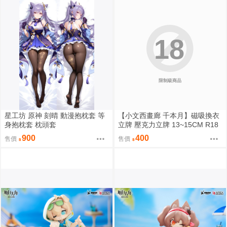
18
限制級商品
星工坊 原神 刻晴 動漫抱枕套 等
【小文西畫廊 千本月】磁吸換衣
身抱枕套 枕頭套
立牌 壓克力立牌 13~15CM R18
hololive 拉歐拉 Raora 粉豹 古石
900
400
售價
售價
碧珠 Bijou 俗頭【FF47場前預
購】{宅即門}