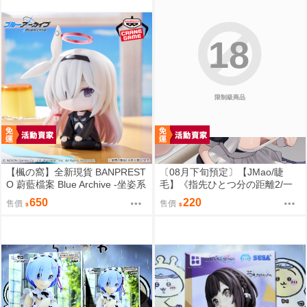
ーカイブ ブルアカ 鬼方カヨコ
鬼方佳世子) FF47
18
限制級商品
【楓の窩】全新現貨 BANPREST
〔08月下旬預定〕【JMao/睫
O 蔚藍檔案 Blue Archive -坐姿系
毛】《指先ひとつ分の距離2/一
列- 星奈【日版】
個指尖的距離2》B5/26P黑白內
650
220
售價
售價
頁/繁體中文/無修正⬢黑市兔－睫
毛貓舍 (parody:蔚藍檔案 Blue Ar
chive ブルーアーカイブ ブルア
カ 鬼方カヨコ 鬼方佳世子) FF47