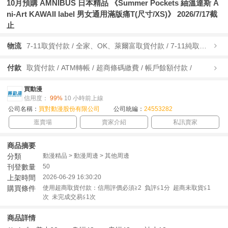
10月預購 AMNIBUS 日本精品 《Summer Pockets 紬溫達斯 A
ni-Art KAWAII label 男女通用滿版痛T(尺寸/XS)》 2026/7/17截
止
物流
7-11取貨付款 / 全家、OK、萊爾富取貨付款 / 7-11純取貨 / 全家、OK、萊爾富純取貨 / 宅配/快遞 /
付款
取貨付款 / ATM轉帳 / 超商條碼繳費 / 帳戶餘額付款 /
買動漫
信用度：
99%
10 小時前上線
公司名稱：
買對動漫股份有限公司
公司統編：
24553282
逛賣場
賣家介紹
私訊賣家
商品摘要
分類
動漫精品 > 動漫周邊 > 其他周邊
刊登數量
50
上架時間
2026-06-29 16:30:20
購買條件
使用超商取貨付款：信用評價必須≧2 負評≦1分 超商未取貨≦1
次 未完成交易≦1次
商品詳情