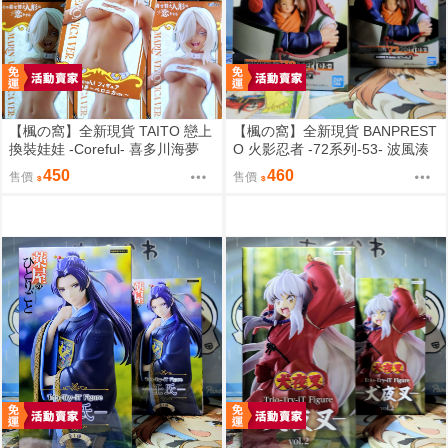
【楓の窩】全新現貨 TAITO 戀上
【楓の窩】全新現貨 BANPREST
換裝娃娃 -Coreful- 喜多川海夢
O 火影忍者 -72系列-53- 波風湊
貝羅妮卡ver.【日版】
＆漩渦九品＆鳴人【日版】
450
460
售價
售價