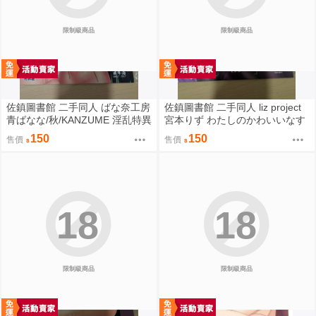
限制級商品
限制級商品
佐鎮圖書館 二手同人 ばな奈工房
佐鎮圖書館 二手同人 liz project
青ばなな/秋/KANZUME 淫乱特異
宮本りず わたしのかわいいなす
点英霊風俗七番勝負 Fate FGO
びちゃん Fate FGO
150
150
售價
售價
18
18
限制級商品
限制級商品