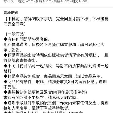
サイズ：着丈62cm×身幅48cm×肩幅48cm×袖丈18cm
賣場規則