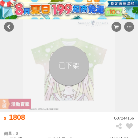
已下架
1808
G07244166
銷量 : 0