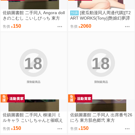
佐鎮圖書館 二手同人 Angora doll
[蜜瓜動漫同人周邊代購][T2
預購
きのこむし こいしびっち 東方
ART WORKS(Tony)]艶娘幻夢譚
【プレイマット】(同人誌)
150
2060
售價
售價
18
18
限制級商品
限制級商品
佐鎮圖書館 二手同人 柳瀬川 ミ
佐鎮圖書館 二手同人 出席番号26
ルキャラ こいしちゃんと催眠え
にろ 東方肌色郷弐 東方
っち 2 東方
150
150
售價
售價