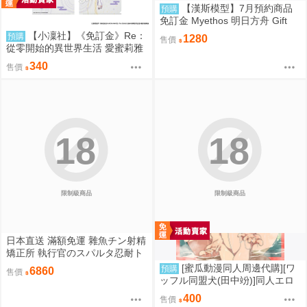
【漢斯模型】7月預約商品
預購
免訂金 Myethos 明日方舟 Gift
+系列 純燼艾雅法拉 後來的故事
【小凜社】《免訂金》Re：
預購
1280
售價
VER.1/8
從零開始的異世界生活 愛蜜莉雅
拉姆 雷姆 お祭り ver. 和服 文件
340
售價
夾資料夾套組
18
18
限制級商品
限制級商品
日本直送 滿額免運 雜魚チン射精
矯正所 執行官のスパルタ忍耐ト
レーニング 4kg重量級 優品 / 優
[蜜瓜動漫同人周邊代購][ワ
預購
6860
售價
品即戰力組合 疾風雷神
ッフル同盟犬(田中竕)]同人エロ
ゲ転生2上～発動!ヌルヌルスケ
400
售價
ベスキル(同人誌)