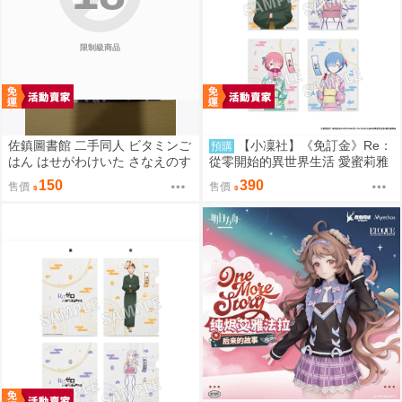
限制級商品
佐鎮圖書館 二手同人 ビタミンご
【小凜社】《免訂金》Re：
預購
はん はせがわけいた さなえのす
從零開始的異世界生活 愛蜜莉雅
きはとどまらずっ 東方
拉姆 雷姆 お祭り ver. 和服 生寫
150
390
售價
售價
真卡片套組