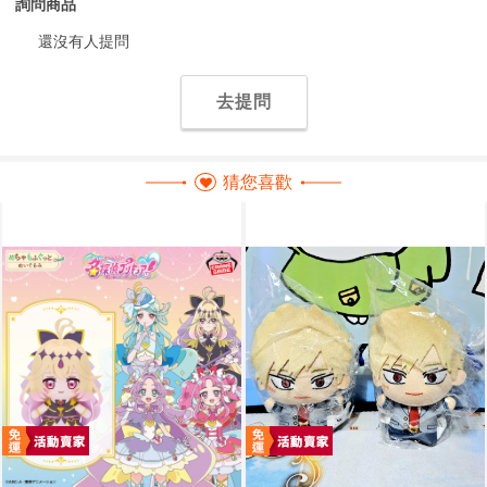
詢問商品
還沒有人提問
去提問
猜您喜歡