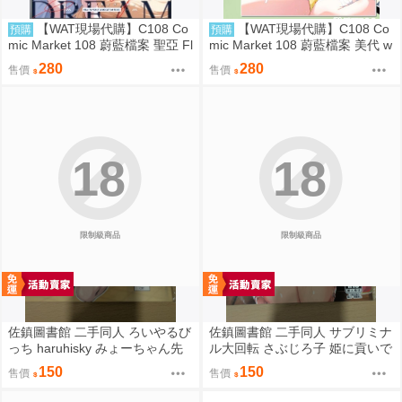
【WAT現場代購】C108 Co
【WAT現場代購】C108 Co
預購
預購
mic Market 108 蔚藍檔案 聖亞 Fl
mic Market 108 蔚藍檔案 美代 w
oating Light
ild summer
280
280
售價
售價
18
18
限制級商品
限制級商品
佐鎮圖書館 二手同人 ろいやるび
佐鎮圖書館 二手同人 サブリミナ
っち haruhisky みょーちゃん先
ル大回転 さぶじろ子 姫に貢いで
生かくパコりき 3 小美老師如是
搾られたい! Fate FGO
150
150
售價
售價
說