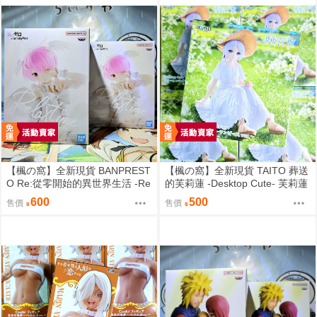
【楓の窩】全新現貨 BANPREST
【楓の窩】全新現貨 TAITO 葬送
O Re:從零開始的異世界生活 -Re
的芙莉蓮 -Desktop Cute- 芙莉蓮
lax time- 拉姆 甜蜜天使ver.【日
夏日連身裙ver.【日版】
600
500
售價
售價
版】