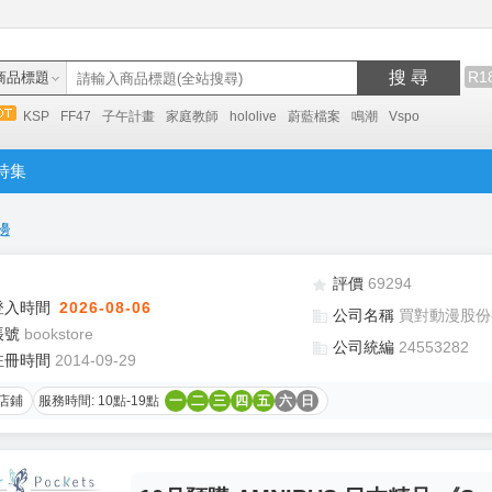
搜 尋
R1
商品標題
KSP
FF47
子午計畫
家庭教師
hololive
蔚藍檔案
鳴潮
Vspo
特集
邊
評價
69294
登入時間
2026-08-06
公司名稱
買對動漫股份
帳號
bookstore
公司統編
24553282
註冊時間
2014-09-29
店鋪
服務時間: 10點-19點
一
二
三
四
五
六
日