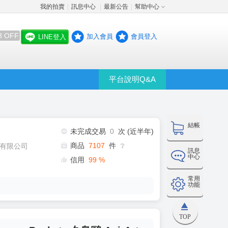
我的拍賣
訊息中心
最新公告
幫助中心
│
│
│
8 OFF
加入會員
會員登入
LINE登入
平台說明Q&A
結帳
未完成交易
0
次 (近半年)
商品
7107
件
有限公司
❔
訊息
中心
信用
99
%
常用
功能
TOP