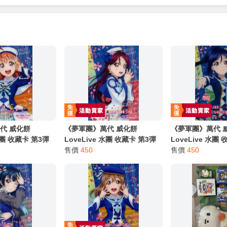
服務，請務必小心，避免受騙！】
別註明，沒有則反之。
心等候唷～