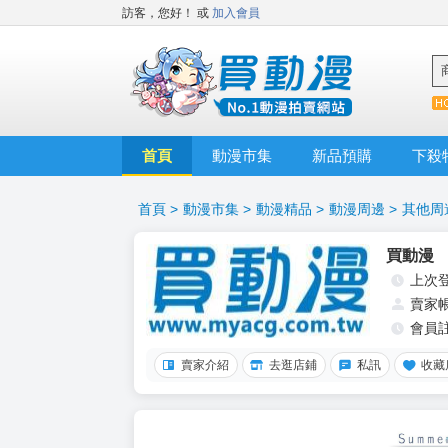
訪客，您好！
或
加入會員
首頁
動漫市集
新品預購
下殺
首頁
>
動漫市集
>
動漫精品
>
動漫周邊
>
其他周
買動漫
上次
賣家
會員
賣家介紹
去逛店鋪
私訊
收藏