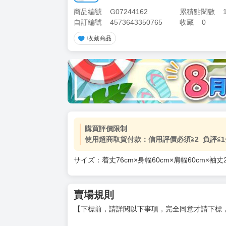
商品編號
G07244162
累積點閱數
自訂編號
4573643350765
收藏
0
收藏商品
加價購
( 共
1
件商品 )
(加購品) 買動漫★《$15元-
-
+