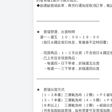
◆網路購物取貨後開箱時建議全程錄影拍照存證
［日本精品］
◆日本精品單筆滿NT$4,000須先支付 10% 
待買家收到訂單商品，確認品項數量無誤，並確
訂金金額將退回至買動漫錢包。
◆日本精品為受注代購性質，結單後恕無法取消
◆日本精品圖像僅供參考，設計及式樣請以實際
◆日本精品的標題月份是日本上市時間，不等於
約發售後1個月-2個月抵台。
◆如遇缺貨或砍單，將另行通知並取消訂單，敬
━━━━━━━━━━━━━━━━━━
★ 賣場營運、出貨時間
週一～週五 １０：００～１９：００
（假日＆國定假日休息，客服會不定時回覆）
．現貨商品：１～２天出貨（不含假日＆國定
．已上市且非現貨商品：