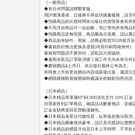
購買評價限制
使用超商取貨付款：信用評價必須≧2 負評≦1
サイズ：着丈76cm×身幅60cm×肩幅60cm×袖丈2
賣場規則
【下標前，請詳閱以下事項，完全同意才請下標
［一般商品］
◆有任何問題請聯繫客服。
用評價溝通者，日後將不再提供購書服務，請另
◆預購商品的出貨時間依出版社供貨情形會有所
◆不同月份商品可一起結帳，等訂單內所有商品
◆預購商品皆無現貨，商品圖為示意圖，請以實
◆商品如有缺件、瑕疵，請務必取貨3日內留言
◆書籍拆封無法更換及退貨(內頁印刷瑕疵例外)
書籍有問題請不要拆封，請私訊大廚協助。
◆逾期未取且訂單取消後三個工作天內未有任何
◆書籍贈品&上市日、依出版社最終公布為主。
有時會上市前更改贈品內容或延後出版，還請注