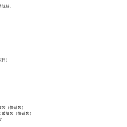
，以保障買賣家雙方權益。
訂金，訂金將以專屬訂金賣場方式收取，
認收貨後，訂金賣場將由大廚取消，
，請慎重下單。
商品為準，可能有色差。
台灣到貨時間，發售及到貨時間依廠商實際出貨為準，
請諒解。
假日）