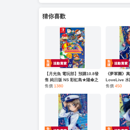
以上皆可唷～
【買動漫提醒您：我們沒有電話聯繫與電話客服
━━━━━━━━━━━━━━━━━━
★ 其他說明
．實際上市到貨時間依出版社最終公布為主。
．商品如有【現貨】或【免運】，賣場都會特
．每位客人的訂單大廚都會用心對待，還請耐
猜你喜歡