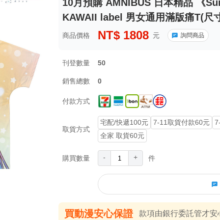
10月預購 AMNIBUS 日本精品 《Summ
KAWAII label 男女通用滿版痛T(尺寸
NT$
1808
商品價格
元
詢問商品
刊登數量
50
銷售總數
0
付款方式
宅配/快遞100元
7-11取貨付款60元
7
取貨方式
全家 取貨60元
-
+
購買數量
件
買動漫安心保證
款項由銀行委託管才安心 