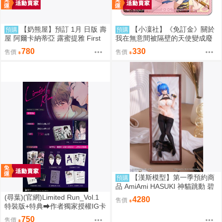
【奶熊屋】預訂 1月 日版 壽
【小凜社】《免訂金》關於
預購
預購
屋 阿爾卡納蒂亞 露蜜提雅 First
我在無意間被隔壁的天使變成廢
Engage 一般版 組裝模型 0816
柴這件事2 椎名真晝 新年 萬聖節
780
330
售價
售價
紅葉 聖誕節 杯墊
【漢斯模型】第一季預約商
預購
品 AmiAmi HASUKI 神貓跳動 碧
藍航線 聖路易斯 抱枕圖原畫 1/6
(尋葉)(官網)Limited Run_Vol.1
4280
售價
PVC
特裝版+特典⮕作者獨家授權IG卡
*1、作者獨家授權透卡*1(9/7預購
750
售價