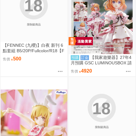
18
限制級商品
【FENNEC (九櫻)】白夜 新刊 6
點套組 B5/20P/Fullcolor/R18【F
F47場前預購】{宅即門}
【我家遊樂器】27年4
預購
訂金
500
售價
月預購 GSC LUMINOUSBOX 請
問您今天要來點兔子嗎 心愛 禮服
4920
售價
Ver. 1/7完成品
18
限制級商品