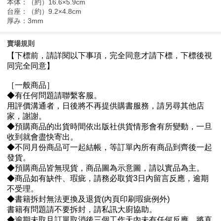
本体：（約）16.6×5.9cm
台座：（約）9.2×4.8cm
厚み：3mm
賣場規則