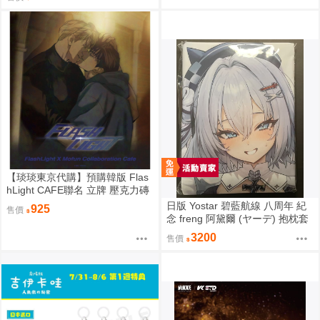
結束後將不提供) 26年11月預購
尋葉 漫畫特裝版 BL 買動漫
【琰琰東京代購】預購韓版 Flas
hLight CAFE聯名 立牌 壓克力磚
小卡 19R 明信片組 插圖卡組 收
日版 Yostar 碧藍航線 八周年 紀
925
售價
藏冊 艾倫 有鎮
念 freng 阿黛爾 (ヤーデ) 抱枕套
C108
3200
售價