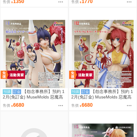
1350
1770
售價
售價
【怨念事務所】預約 1
【怨念事務所】預約 1
預購
訂金
預購
訂金
2月(免訂金) MuseMolds 惡魔高
2月(免訂金) MuseMolds 惡魔高
校 姫島朱乃 啦啦隊Ver 1/6 0906
校 莉雅絲 啦啦隊Ver 1/6 0906
6680
6680
售價
售價