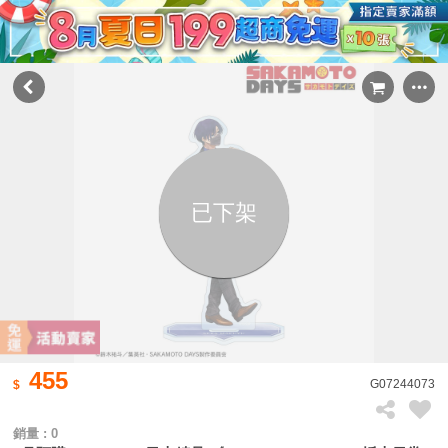
已下架
455
G07244073
銷量 : 0