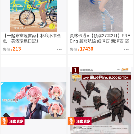
【一起來當嗑書蟲】杯底不養金
員林卡通⭐️【預購27年2月】FRE
魚：美酒環島日記1
Eing 碧藍航線 紐澤西 新澤西 宿
舍計劃Ver. 1/3 0917
213
17430
售價
售價