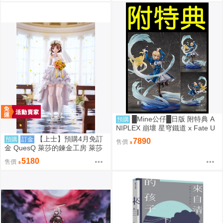
█Mine公仔█日版 附特典 A
預購
NIPLEX 崩壞 星穹鐵道 x Fate U
BW 無限劍制 Saber 1/7 PVC
【上士】預購4月免訂
預購
訂金
7890
售價
金 QuesQ 萊莎的鍊金工房 萊莎
琳 斯托特 婚紗禮服Ver 1/7 1111
5180
售價