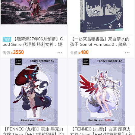
【殘荷齋27年06月預購】G
【一起來當嗑書蟲】來自清水的
預購
ood Smile 代理版 勝利女神：妮
孩子 Son of Formosa 2：綠島十
姬 紅蓮：暗影 Hyper Body 可動
年
3550
480
售價
售價
0917
【FENNEC (九櫻)】夜玈 壓克力
【FENNEC (九櫻)】白藻 壓克力
立牌 15cm【FF47場前預購】{宅
立牌 15cm【FF47場前預購】{宅