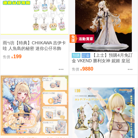
雨ಌ坊【特典】CHIIKAWA 吉伊卡
哇 人魚島的秘密 迷你公仔吊飾
（吉伊、小八、烏薩奇、小桃、
【上士】預購4月免訂
預購
訂金
199
售價
栗子、師傅、古本、獅薩）
金 VKEND 勝利女神 妮姬 皇冠
榮耀之花 1/4 附特典 1025
9880
售價