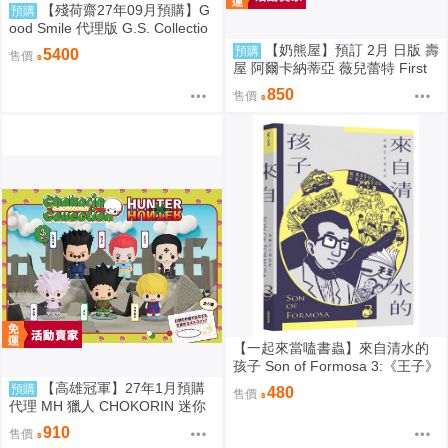
【殘荷齋27年09月預購】G
預購
ood Smile 代理版 G.S. Collectio
n 蔚藍檔案 Blue Archive 渚 ～花
【奶熊屋】預訂 2月 日版 壽
預購
5400
售價
香微笑～ 1/7 PVC完成品 0923
屋 阿爾卡納蒂亞 薇兒蕾特 First
Engage 一般版 組裝模型 0816
850
售價
【一起來當嗑書蟲】來自清水的
孩子 Son of Formosa 3:《王子》
時代
【高雄冠軍】27年1月預購
預購
480
售價
代理 MH 獵人 CHOKORIN 迷你
玩偶收藏集 第1彈 中盒6入 免訂
910
售價
金0813