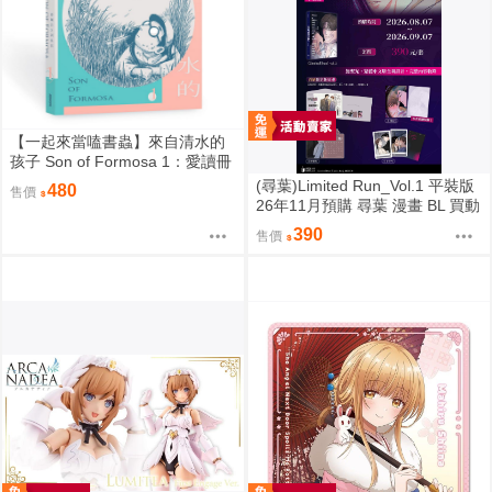
【一起來當嗑書蟲】來自清水的
孩子 Son of Formosa 1：愛讀冊
的少年
(尋葉)Limited Run_Vol.1 平裝版
480
售價
26年11月預購 尋葉 漫畫 BL 買動
漫
390
售價