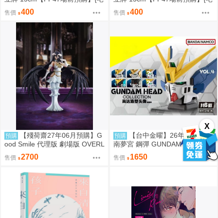
即門}
即門}
400
400
售價
售價
X
【殘荷齋27年06月預購】G
【台中金曜】26年9月 萬代
預購
預購
ood Smile 代理版 劇場版 OVERL
南夢宮 鋼彈 GUNDAM HEAD 造
ORD 聖王國篇 雅兒貝德 figma
型頭像 第四彈 盲盒 中盒6入 081
2700
1650
售價
售價
可動 0917
4