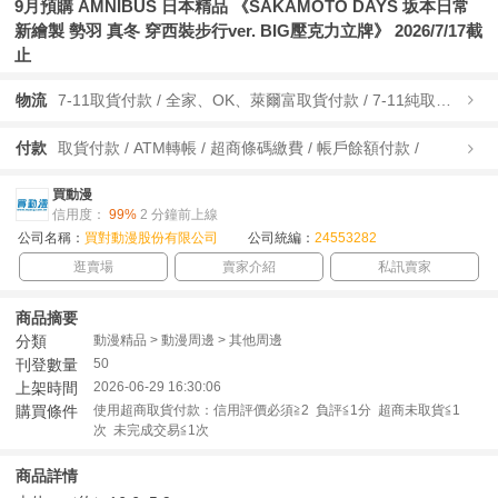
9月預購 AMNIBUS 日本精品 《SAKAMOTO DAYS 坂本日常
新繪製 勢羽 真冬 穿西裝步行ver. BIG壓克力立牌》 2026/7/17截
止
物流
7-11取貨付款 / 全家、OK、萊爾富取貨付款 / 7-11純取貨 / 全家、OK、萊爾富純取貨 / 宅配/快遞 /
付款
取貨付款 / ATM轉帳 / 超商條碼繳費 / 帳戶餘額付款 /
買動漫
信用度：
99%
2 分鐘前上線
公司名稱：
買對動漫股份有限公司
公司統編：
24553282
逛賣場
賣家介紹
私訊賣家
商品摘要
分類
動漫精品 > 動漫周邊 > 其他周邊
刊登數量
50
上架時間
2026-06-29 16:30:06
購買條件
使用超商取貨付款：信用評價必須≧2 負評≦1分 超商未取貨≦1
次 未完成交易≦1次
商品詳情