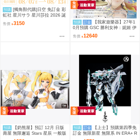
[獨角獸代購]日空 免訂金 彩
預購
虹社 星川サラ 星川莎拉 2026 誕
生日記念 套組 にじさんじ 預購
【我家遊樂器】27年1
預購
訂金
3150
售價
0月預購 GSC 勝利女神：妮姬 伊
萊格：BOOM與驚嚇 1/4完成品
12640
售價
【奶熊屋】預訂 12月 日版
【上士】預購第四季免
預購
預購
訂金
壽屋 無限邂逅 Stars 星辰 一般版
訂金 無限新星 無限系 IN ERA+ R
組裝模型 0816
MD 青鳶 組裝模型 0812